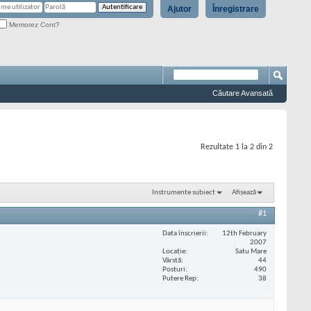
Ajutor
Înregistrare
Memorez Cont?
Căutare Avansată
Rezultate 1 la 2 din 2
Instrumente subiect
Afișează
#1
Data înscrierii
12th February
2007
Locaţie
Satu Mare
Vârstă
44
Posturi
490
Putere Rep
38