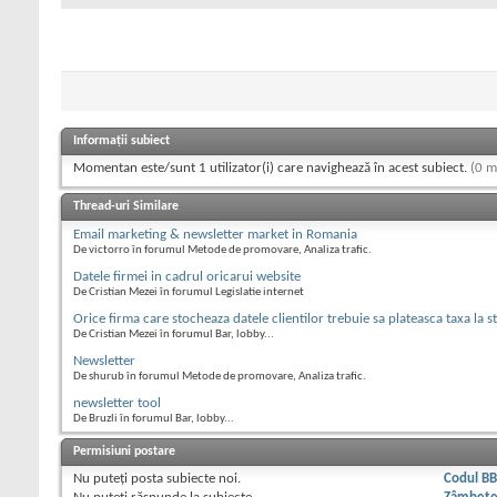
Informații subiect
Momentan este/sunt 1 utilizator(i) care navighează în acest subiect.
(0 m
Thread-uri Similare
Email marketing & newsletter market in Romania
De victorro în forumul Metode de promovare, Analiza trafic.
Datele firmei in cadrul oricarui website
De Cristian Mezei în forumul Legislatie internet
Orice firma care stocheaza datele clientilor trebuie sa plateasca taxa la st
De Cristian Mezei în forumul Bar, lobby...
Newsletter
De shurub în forumul Metode de promovare, Analiza trafic.
newsletter tool
De Bruzli în forumul Bar, lobby...
Permisiuni postare
Nu puteţi
posta subiecte noi.
Codul B