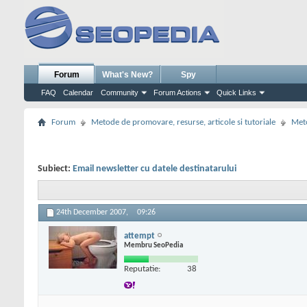
Forum
What's New?
Spy
FAQ
Calendar
Community
Forum Actions
Quick Links
Forum
Metode de promovare, resurse, articole si tutoriale
Meto
Subiect:
Email newsletter cu datele destinatarului
24th December 2007,
09:26
attempt
Membru SeoPedia
Reputatie:
38