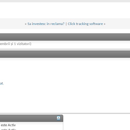
«
Sa investesc in reclama?
|
Click tracking software
»
embrii și 1 vizitatori)
at.
B
este
Activ