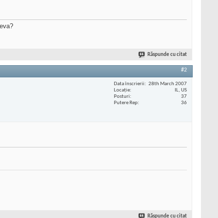
ceva?
Răspunde cu citat
#2
Data înscrierii
28th March 2007
Locaţie
IL, US
Posturi
37
Putere Rep
36
Răspunde cu citat