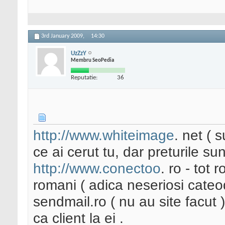
3rd January 2009,
14:30
UzZzY
Membru SeoPedia
Reputatie:
36
http://www.whiteimage
. net ( 
ce ai cerut tu, dar preturile su
http://www.conectoo
. ro - tot 
romani ( adica neseriosi cateo
sendmail.ro ( nu au site facut )
ca client la ei .