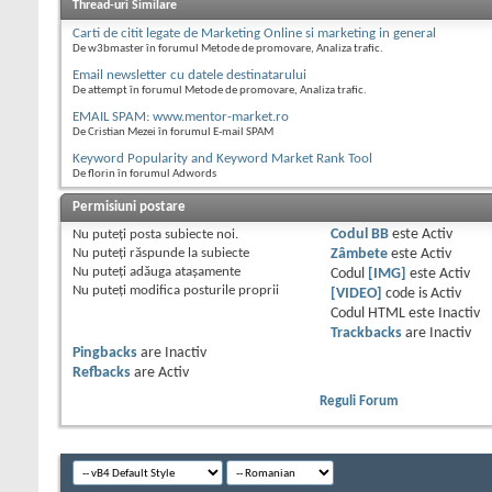
Thread-uri Similare
Carti de citit legate de Marketing Online si marketing in general
De w3bmaster în forumul Metode de promovare, Analiza trafic.
Email newsletter cu datele destinatarului
De attempt în forumul Metode de promovare, Analiza trafic.
EMAIL SPAM: www.mentor-market.ro
De Cristian Mezei în forumul E-mail SPAM
Keyword Popularity and Keyword Market Rank Tool
De florin în forumul Adwords
Permisiuni postare
Nu puteţi
posta subiecte noi.
Codul BB
este
Activ
Nu puteţi
răspunde la subiecte
Zâmbete
este
Activ
Nu puteţi
adăuga ataşamente
Codul
[IMG]
este
Activ
Nu puteţi
modifica posturile proprii
[VIDEO]
code is
Activ
Codul HTML este
Inactiv
Trackbacks
are
Inactiv
Pingbacks
are
Inactiv
Refbacks
are
Activ
Reguli Forum