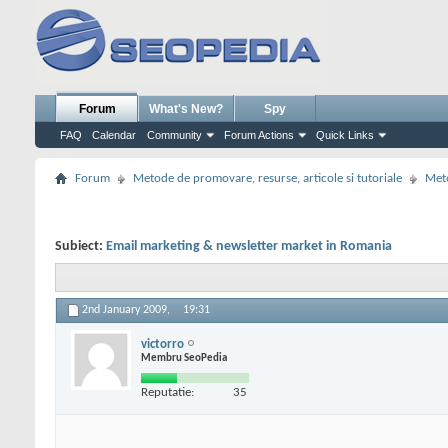
Forum
What's New?
Spy
FAQ
Calendar
Community
Forum Actions
Quick Links
Forum
Metode de promovare, resurse, articole si tutoriale
Meto
Subiect:
Email marketing & newsletter market in Romania
2nd January 2009,
19:31
victorro
Membru SeoPedia
Reputatie:
35