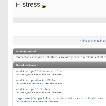
i-i stress
«
link exchange in ar
Informații subiect
Momentan este/sunt 1 utilizator(i) care navighează în acest subiect.
(0 m
Thread-uri Similare
vand linkuri pe 23 de siteuri cu 10 $
De marius_wiz în forumul Link-uri/Bannere
vand linkuri pe siteuri cu PR 3-4
De hyperionXS în forumul Link-uri/Bannere
vand linkuri pe 10-12 siteuri
De marius_wiz în forumul Link-uri/Bannere
[buget mare] Cumpar linkuri de pe siteuri autoritare si preferabil domen
De Iskander în forumul Link-uri/Bannere