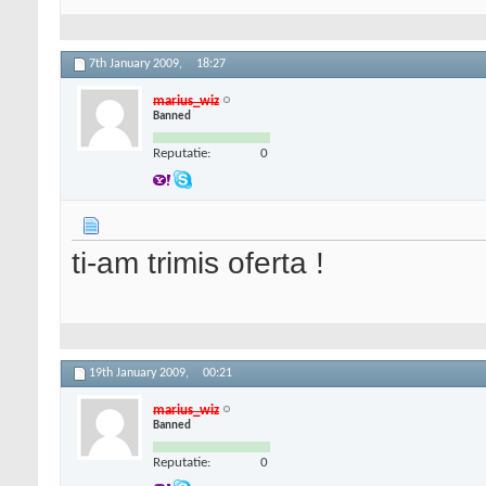
7th January 2009,
18:27
marius_wiz
Banned
Reputatie:
0
ti-am trimis oferta !
19th January 2009,
00:21
marius_wiz
Banned
Reputatie:
0