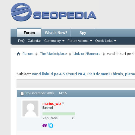
Forum
What's New?
Spy
FAQ
Calendar
Community
Forum Actions
Quick Links
Forum
The Marketplace
Link-uri/Bannere
vand linkuri pe 4-
Subiect:
vand linkuri pe 4-5 siteuri PR 4, PR 3 domeniu biznis, piata
8th December 2008,
14:16
marius_wiz
Banned
Reputatie:
0