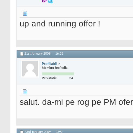
up and running offer !
21st January 2009,
16:35
Profitabil
Membru SeoPedia
Reputatie:
34
salut. da-mi pe rog pe PM ofert
23rd January 2009,
23:51