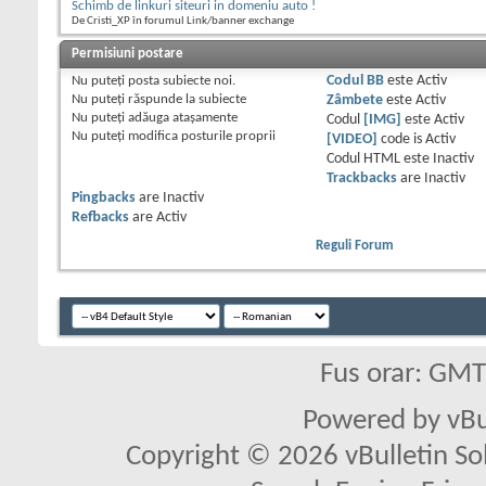
Schimb de linkuri siteuri in domeniu auto !
De Cristi_XP în forumul Link/banner exchange
Permisiuni postare
Nu puteţi
posta subiecte noi.
Codul BB
este
Activ
Nu puteţi
răspunde la subiecte
Zâmbete
este
Activ
Nu puteţi
adăuga ataşamente
Codul
[IMG]
este
Activ
Nu puteţi
modifica posturile proprii
[VIDEO]
code is
Activ
Codul HTML este
Inactiv
Trackbacks
are
Inactiv
Pingbacks
are
Inactiv
Refbacks
are
Activ
Reguli Forum
Fus orar: GM
Powered by vBu
Copyright © 2026 vBulletin Solu