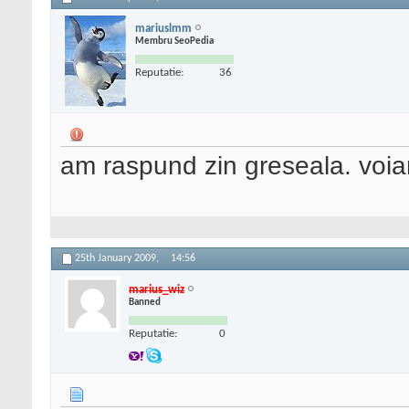
mariuslmm
Membru SeoPedia
Reputatie:
36
am raspund zin greseala. voi
25th January 2009,
14:56
marius_wiz
Banned
Reputatie:
0