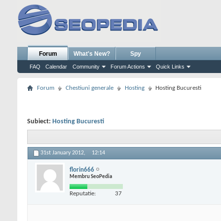
Forum
What's New?
Spy
FAQ
Calendar
Community
Forum Actions
Quick Links
Forum
Chestiuni generale
Hosting
Hosting Bucuresti
Subiect:
Hosting Bucuresti
31st January 2012,
12:14
florin666
Membru SeoPedia
Reputatie:
37