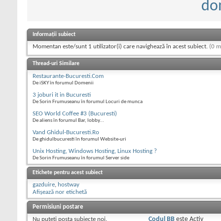
do
Informații subiect
Momentan este/sunt 1 utilizator(i) care navighează în acest subiect.
(0 m
Thread-uri Similare
Restaurante-Bucuresti.Com
De iSKY în forumul Domenii
3 joburi it in Bucuresti
De Sorin Frumuseanu în forumul Locuri de munca
SEO World Coffee #3 (Bucuresti)
De aliens în forumul Bar, lobby...
Vand Ghidul-Bucuresti.Ro
De ghidulbucuresti în forumul Website-uri
Unix Hosting, Windows Hosting, Linux Hosting ?
De Sorin Frumuseanu în forumul Server side
Etichete pentru acest subiect
gazduire
,
hostway
Afișează nor etichetă
Permisiuni postare
Nu puteţi
posta subiecte noi.
Codul BB
este
Activ