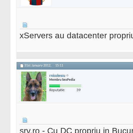
xServers au datacenter propriu
31st January 2012,
15:11
rnicolescu
Membru SeoPedia
Reputatie:
39
srv.ro - Cu DC propriu in Bucur