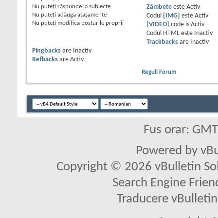
Nu puteţi
răspunde la subiecte
Zâmbete
este
Activ
Nu puteţi
adăuga ataşamente
Codul
[IMG]
este
Activ
Nu puteţi
modifica posturile proprii
[VIDEO]
code is
Activ
Codul HTML este
Inactiv
Trackbacks
are
Inactiv
Pingbacks
are
Inactiv
Refbacks
are
Activ
Reguli Forum
Fus orar: GM
Powered by vBu
Copyright © 2026 vBulletin Solu
Search Engine Frien
Traducere vBullet