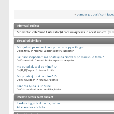
«
cumpar grupuri/ cont face
Informații subiect
Momentan este/sunt 1 utilizator(i) care navighează în acest subiect.
(0 m
Thread-uri Similare
Ma ajuta si pe mine cineva putin cu copywritingul
De bogdy23 în forumul Subiecte pentru incepatori
Salutare seopedia !! ma poate ajuta cineva si pe mine cu o tema ?
De Kromania în forumul Subiecte pentru incepatori
Ma puteti ajuta si pe mine? :D
De [O_O]Bogdan în forumul Utile
Ma puteti ajuta si pe mine? :D
De [O_O]Bogdan în forumul Adsense
Care Ma Ajuta Si Pe Mine
De Cristian Mezei în forumul Bar, lobby...
Etichete pentru acest subiect
freelancing
,
soical media
,
twitter
Afișează nor etichetă