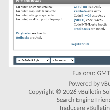
Permisiuni postare
Nu puteţi
posta subiecte noi.
Codul BB
este
Activ
Nu puteţi
răspunde la subiecte
Zâmbete
este
Activ
Nu puteţi
adăuga ataşamente
Codul
[IMG]
este
Activ
Nu puteţi
modifica posturile proprii
[VIDEO]
code is
Activ
Codul HTML este
Inactiv
Trackbacks
are
Inactiv
Pingbacks
are
Inactiv
Refbacks
are
Activ
Reguli Forum
Fus orar: GM
Powered by vBu
Copyright © 2026 vBulletin Solu
Search Engine Frien
Traducere vBullet