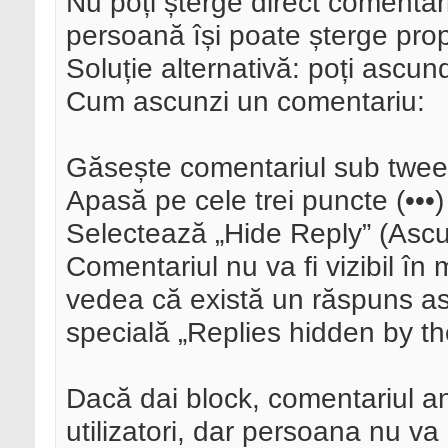
Nu poți șterge direct comentar
persoană își poate șterge prop
Soluție alternativă: poți ascun
Cum ascunzi un comentariu:
Găsește comentariul sub tweet
Apasă pe cele trei puncte (•••
Selectează „Hide Reply” (Asc
Comentariul nu va fi vizibil în m
vedea că există un răspuns a
specială „Replies hidden by th
Dacă dai block, comentariul ant
utilizatori, dar persoana nu v