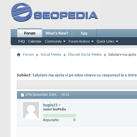
Forum
What's New?
Spy
FAQ
Calendar
Community
Forum Actions
Quick Links
Forum
Social Media
Discutii Social Media
Salutare ma ajuta 
Subiect:
Salutare ma ajuta si pe mine cineva cu raspunsul la o intre
17th December 2024,
16:21
bogdy23
Junior SeoPedia
Reputatie:
0