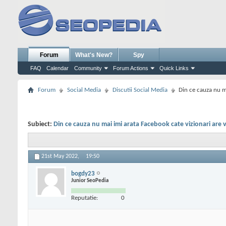
Forum
What's New?
Spy
FAQ
Calendar
Community
Forum Actions
Quick Links
Forum
Social Media
Discutii Social Media
Din ce cauza nu m
Subiect:
Din ce cauza nu mai imi arata Facebook cate vizionari are
21st May 2022,
19:50
bogdy23
Junior SeoPedia
Reputatie:
0