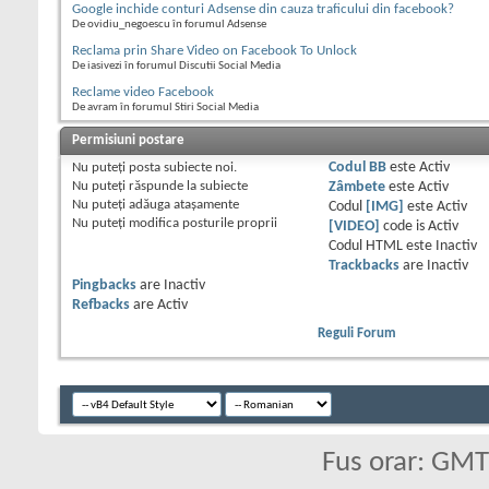
Google inchide conturi Adsense din cauza traficului din facebook?
De ovidiu_negoescu în forumul Adsense
Reclama prin Share Video on Facebook To Unlock
De iasivezi în forumul Discutii Social Media
Reclame video Facebook
De avram în forumul Stiri Social Media
Permisiuni postare
Nu puteţi
posta subiecte noi.
Codul BB
este
Activ
Nu puteţi
răspunde la subiecte
Zâmbete
este
Activ
Nu puteţi
adăuga ataşamente
Codul
[IMG]
este
Activ
Nu puteţi
modifica posturile proprii
[VIDEO]
code is
Activ
Codul HTML este
Inactiv
Trackbacks
are
Inactiv
Pingbacks
are
Inactiv
Refbacks
are
Activ
Reguli Forum
Fus orar: GM