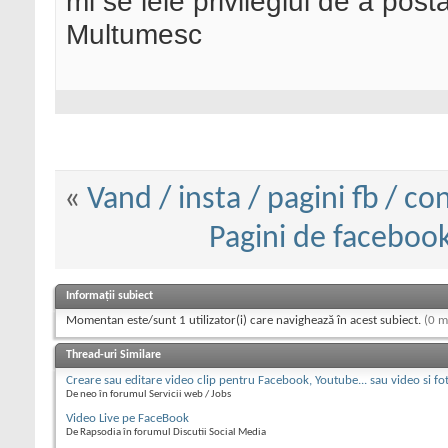
mi se ieie privilegiul de a post
Multumesc
«
Vand / insta / pagini fb / con
Pagini de facebook
Informații subiect
Momentan este/sunt 1 utilizator(i) care navighează în acest subiect.
(0 m
Thread-uri Similare
Creare sau editare video clip pentru Facebook, Youtube... sau video si fo
De neo în forumul Servicii web / Jobs
Video Live pe FaceBook
De Rapsodia în forumul Discutii Social Media