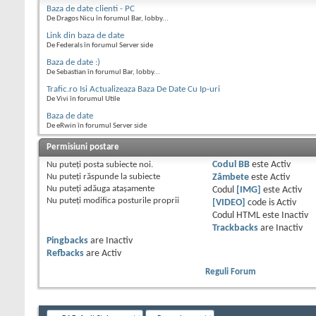
Baza de date clienti - PC
De Dragos Nicu în forumul Bar, lobby...
Link din baza de date
De Federals în forumul Server side
Baza de date :)
De Sebastian în forumul Bar, lobby...
Trafic.ro Isi Actualizeaza Baza De Date Cu Ip-uri
De Vivi în forumul Utile
Baza de date
De eRwin în forumul Server side
Permisiuni postare
Nu puteţi
posta subiecte noi.
Codul BB
este
Activ
Nu puteţi
răspunde la subiecte
Zâmbete
este
Activ
Nu puteţi
adăuga ataşamente
Codul
[IMG]
este
Activ
Nu puteţi
modifica posturile proprii
[VIDEO]
code is
Activ
Codul HTML este
Inactiv
Trackbacks
are
Inactiv
Pingbacks
are
Inactiv
Refbacks
are
Activ
Reguli Forum