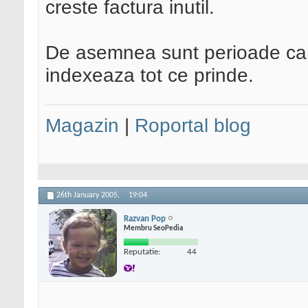
creste factura inutil.
De asemnea sunt perioade can
indexeaza tot ce prinde.
Magazin
|
Roportal blog
26th January 2005,
19:04
Razvan Pop
Membru SeoPedia
Reputatie:
44