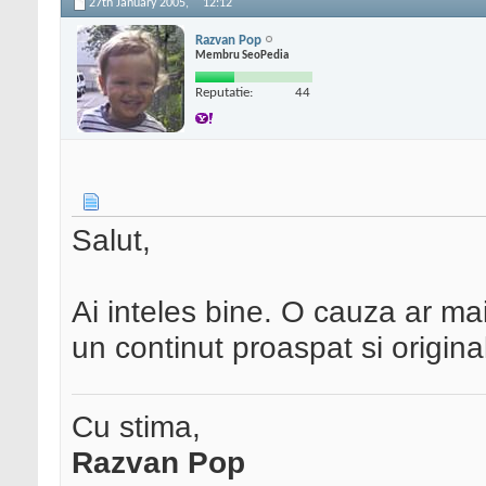
27th January 2005,
12:12
Razvan Pop
Membru SeoPedia
Reputatie:
44
Salut,
Ai inteles bine. O cauza ar mai
un continut proaspat si origin
Cu stima,
Razvan Pop