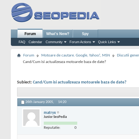
Forum
What's New?
Spy
FAQ
Calendar
Community
Forum Actions
Quick Links
Forum
Motoare de cautare. Google, Yahoo!, MSN
Discutii gene
Cand/Cum isi actualizeaza motoarele baza de date?
Subiect:
Cand/Cum isi actualizeaza motoarele baza de date?
26th January 2005,
14:20
matryx
Junior SeoPedia
Reputatie:
0