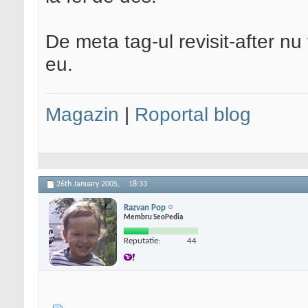
De meta tag-ul revisit-after nu 
eu.
Magazin
|
Roportal blog
26th January 2005,
18:33
Razvan Pop
Membru SeoPedia
Reputatie:
44