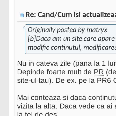
Re: Cand/Cum isi actualize
Originally posted by matryx
[b]Daca am un site care apare 
modific continutul, modificarea
Nu in cateva zile (pana la 1 lu
Depinde foarte mult de
PR
(de
site-ul tau). De ex. pe la PR6 G
Mai conteaza si daca continutu
vizita la alta. Daca vede ca ai 
la fel de des.