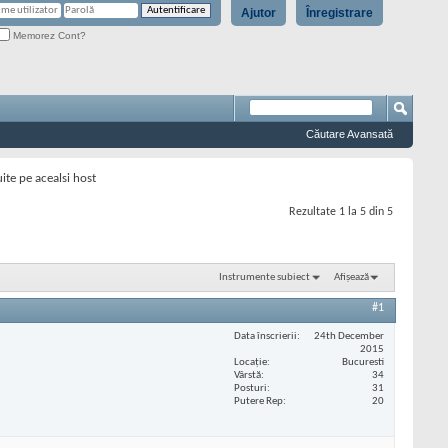
Ajutor
Înregistrare
Memorez Cont?
Căutare Avansată
uite pe acealsi host
Rezultate 1 la 5 din 5
Instrumente subiect
Afișează
#1
Data înscrierii
24th December
2015
Locaţie
Bucuresti
Vârstă
34
Posturi
31
Putere Rep
20