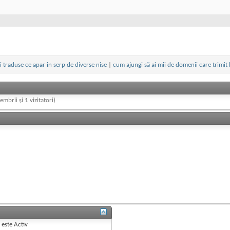
ri traduse ce apar in serp de diverse nise
|
cum ajungi să ai mii de domenii care trimit l
embrii și 1 vizitatori)
B
este
Activ