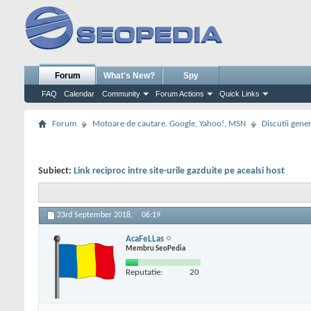
Forum
What's New?
Spy
FAQ
Calendar
Community
Forum Actions
Quick Links
Forum
Motoare de cautare. Google, Yahoo!, MSN
Discutii gene
Subiect:
Link reciproc intre site-urile gazduite pe acealsi host
23rd September 2018,
06:19
AcaFeLLas
Membru SeoPedia
Reputatie:
20