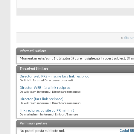
«
site-u
Informații subiect
Momentan este/sunt 1 utilizator(i) care navighează în acest subiect.
(0 m
Thread-uri Similare
Director web PR2 - inscrie fara link reciproc
De link în forumul Directoare romanesti
Director WEB -fara link reciproc
De wikiteam în forumul Directoare romanesti
Director (fara link reciproc)
De wikiteam în forumul Directoare romanesti
link reciproc cu site cu PR minim 3
De mariuslmm în forumul Link-uri/Bannere
Permisiuni postare
Nu puteţi
posta subiecte noi.
Codul B