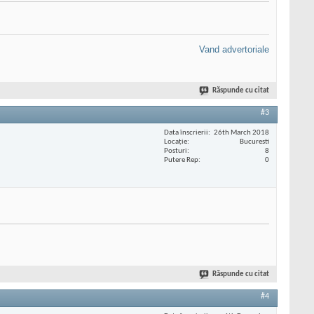
Vand advertoriale
Răspunde cu citat
#3
Data înscrierii
26th March 2018
Locaţie
Bucuresti
Posturi
8
Putere Rep
0
Răspunde cu citat
#4