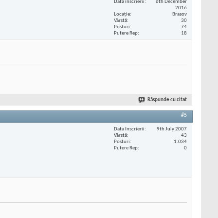
Data înscrierii
6th December
2016
Locaţie
Brasov
Vârstă
30
Posturi
74
Putere Rep
18
Răspunde cu citat
#5
Data înscrierii
9th July 2007
Vârstă
43
Posturi
1.034
Putere Rep
0