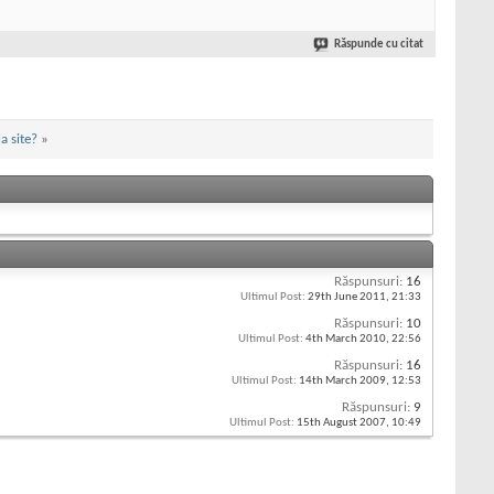
Răspunde cu citat
a site?
»
Răspunsuri:
16
Ultimul Post:
29th June 2011,
21:33
Răspunsuri:
10
Ultimul Post:
4th March 2010,
22:56
Răspunsuri:
16
Ultimul Post:
14th March 2009,
12:53
Răspunsuri:
9
Ultimul Post:
15th August 2007,
10:49