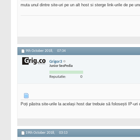
muta unul dintre site-uri pe un alt host si sterge link-urile de pe unu
9th October 2018,
07:34
Grigor3
Junior SeoPedia
Reputatie:
0
Poți păstra site-urile la același host dar trebuie să folosești IP-uri
19th October 2018,
03:13