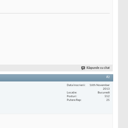
Răspunde cu citat
#2
Data înscrierii
16th November
2013
Locaţie
Bucuresti
Posturi
552
Putere Rep
25