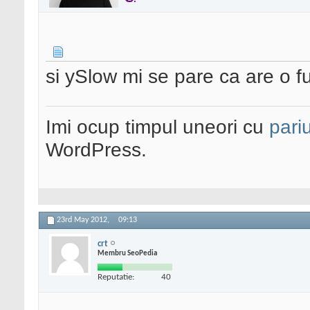
si ySlow mi se pare ca are o fu
Imi ocup timpul uneori cu
pariu
WordPress.
23rd May 2012,
09:13
crt
Membru SeoPedia
Reputatie:
40