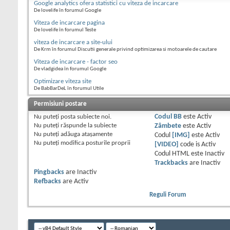
Google analytics ofera statistici cu viteza de incarcare
De lovelife în forumul Google
Viteza de incarcare pagina
De lovelife în forumul Teste
viteza de incarcare a site-ului
De Krm în forumul Discutii generale privind optimizarea si motoarele de cautare
Viteza de incarcare - factor seo
De vladgidea în forumul Google
Optimizare viteza site
De BabBarDeL în forumul Utile
Permisiuni postare
Nu puteţi
posta subiecte noi.
Codul BB
este
Activ
Nu puteţi
răspunde la subiecte
Zâmbete
este
Activ
Nu puteţi
adăuga ataşamente
Codul
[IMG]
este
Activ
Nu puteţi
modifica posturile proprii
[VIDEO]
code is
Activ
Codul HTML este
Inactiv
Trackbacks
are
Inactiv
Pingbacks
are
Inactiv
Refbacks
are
Activ
Reguli Forum