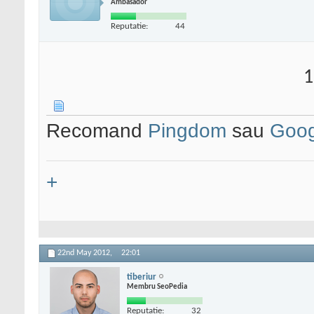
Ambasador
Reputatie:
44
1
Recomand
Pingdom
sau
Goog
+
22nd May 2012,
22:01
tiberiur
Membru SeoPedia
Reputatie:
32