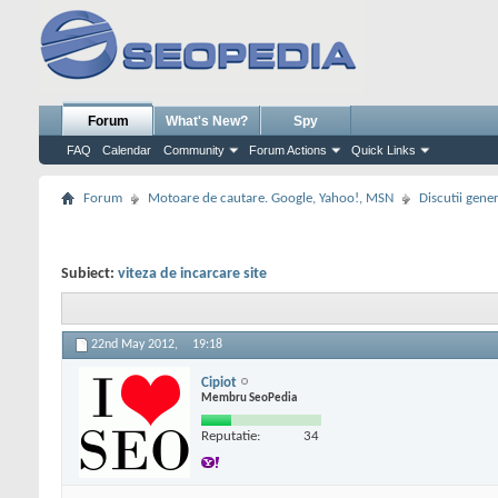
Forum
What's New?
Spy
FAQ
Calendar
Community
Forum Actions
Quick Links
Forum
Motoare de cautare. Google, Yahoo!, MSN
Discutii gene
Subiect:
viteza de incarcare site
22nd May 2012,
19:18
Cipiot
Membru SeoPedia
Reputatie:
34