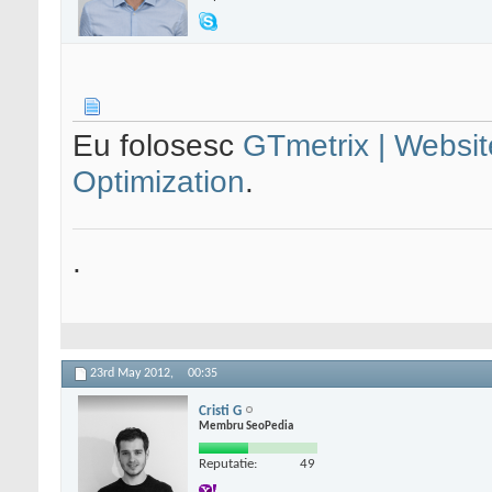
Eu folosesc
GTmetrix | Websi
Optimization
.
.
23rd May 2012,
00:35
Cristi G
Membru SeoPedia
Reputatie:
49