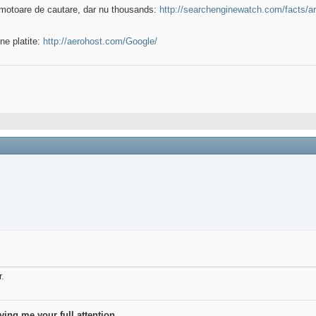
te motoare de cautare, dar nu thousands:
http://searchenginewatch.com/facts/ar
ne platite:
http://aerohost.com/Google/
r.
ving me your full attention.