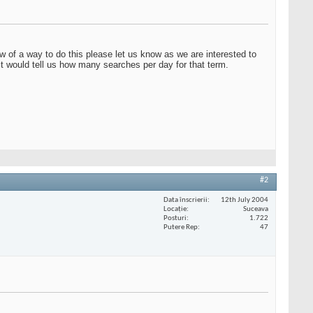
 of a way to do this please let us know as we are interested to
it would tell us how many searches per day for that term.
#2
Data înscrierii
12th July 2004
Locaţie
Suceava
Posturi
1.722
Putere Rep
47