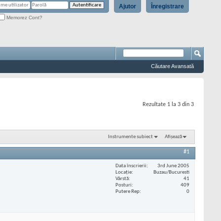
Ajutor
Înregistrare
Memorez Cont?
Căutare Avansată
Rezultate 1 la 3 din 3
Instrumente subiect
Afișează
#1
Data înscrierii
3rd June 2005
Locaţie
Buzau/Bucuresti
Vârstă
41
Posturi
409
Putere Rep
0