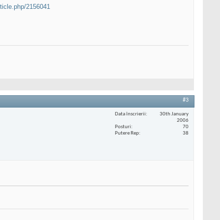
ticle.php/2156041
#3
Data înscrierii
30th January
2006
Posturi
70
Putere Rep
38