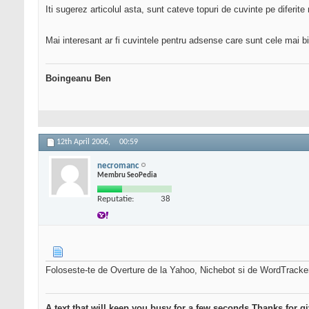
Iti sugerez articolul asta, sunt cateve topuri de cuvinte pe diferi
Mai interesant ar fi cuvintele pentru adsense care sunt cele mai bi
Boingeanu Ben
12th April 2006,
00:59
necromanc
Membru SeoPedia
Reputatie:
38
Foloseste-te de Overture de la Yahoo, Nichebot si de WordTracke
A text that will keep you busy for a few seconds.Thanks for gi