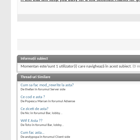
Informații subiect
Momentan este/sunt 1 utilizator(i) care navighează în acest subiect.
(0 m
Thread-uri Similare
Cum sa fac mod_rewrite la asta?
De thefan în forumul Server side
Ce cod e asta ?
De Popescu Marian în forumul Adsense
Ce ziceti de asta?
De Nic în forumul Bar, lobby...
Wtf E Asta ??
De Toto în forumul Bar, lobby...
Cum fac asta...
De andypopa în forumul Client side