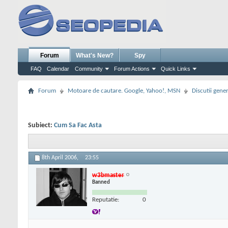
Forum
What's New?
Spy
FAQ
Calendar
Community
Forum Actions
Quick Links
Forum
Motoare de cautare. Google, Yahoo!, MSN
Discutii gene
Subiect:
Cum Sa Fac Asta
8th April 2006,
23:55
w3bmaster
Banned
Reputatie:
0