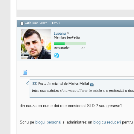
24th June 2009,
13:50
Lupanu
Membru SeoPedia
Reputatie:
35
Postat în original de
Marius Mailat
Intre nume.doi.ro si nume.ro diferenta exista si e preferabil a do
din cauza ca nume.doi.ro e considerat SLD ? sau gresesc?
Scriu pe
blogul personal
si administrez un
blog cu reduceri
pentru 