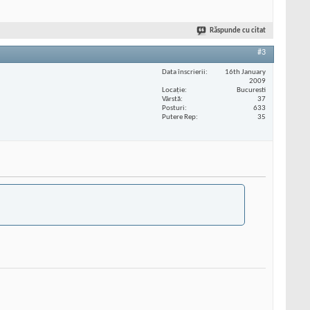
Răspunde cu citat
#3
Data înscrierii
16th January
2009
Locaţie
Bucuresti
Vârstă
37
Posturi
633
Putere Rep
35