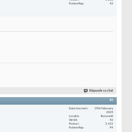
Putere Rep
42
Răspunde cu citat
#6
Data înscrierii
19th February
2009
Locaţie
Bucuresti
Vârstă
46
Posturi
3.422
Putere Rep
94