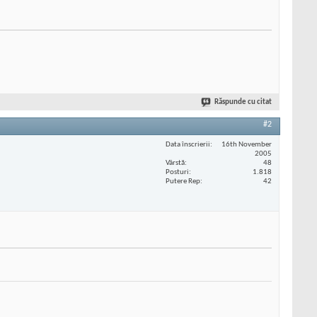
Răspunde cu citat
#2
Data înscrierii
16th November
2005
Vârstă
48
Posturi
1.818
Putere Rep
42