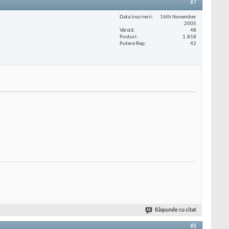
#7
Data înscrierii
16th November
2005
Vârstă
48
Posturi
1.818
Putere Rep
42
Răspunde cu citat
#8