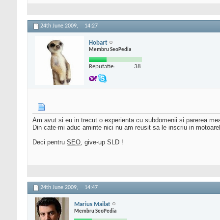
24th June 2009,
14:27
Hobart
Membru SeoPedia
Reputatie:
38
Am avut si eu in trecut o experienta cu subdomenii si parerea mea
Din cate-mi aduc aminte nici nu am reusit sa le inscriu in motoare
Deci pentru
SEO
, give-up SLD !
24th June 2009,
14:47
Marius Mailat
Membru SeoPedia