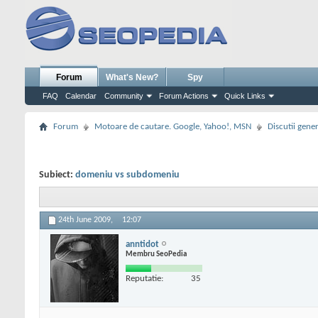
Forum
What's New?
Spy
FAQ
Calendar
Community
Forum Actions
Quick Links
Forum
Motoare de cautare. Google, Yahoo!, MSN
Discutii gene
Subiect:
domeniu vs subdomeniu
24th June 2009,
12:07
anntidot
Membru SeoPedia
Reputatie:
35