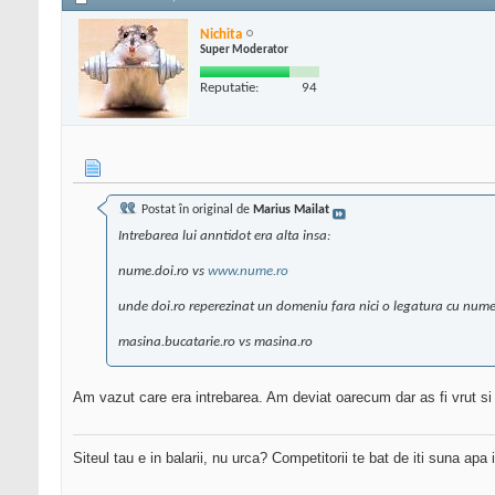
Nichita
Super Moderator
Reputatie:
94
Postat în original de
Marius Mailat
Intrebarea lui anntidot era alta insa:
nume.doi.ro vs
www.nume.ro
unde doi.ro reperezinat un domeniu fara nici o legatura cu nume.
masina.bucatarie.ro vs masina.ro
Am vazut care era intrebarea. Am deviat oarecum dar as fi vrut si 
Siteul tau e in balarii, nu urca? Competitorii te bat de iti suna apa