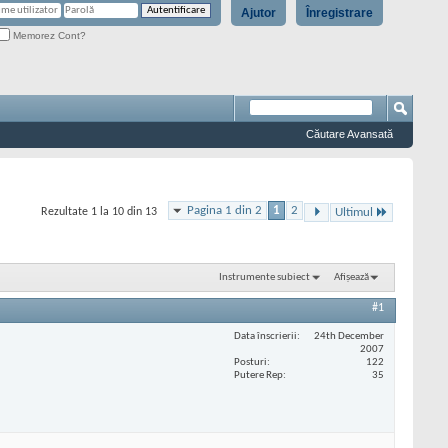
Ajutor
Înregistrare
Memorez Cont?
Căutare Avansată
Pagina 1 din 2
1
2
Rezultate 1 la 10 din 13
Ultimul
Instrumente subiect
Afișează
#1
Data înscrierii
24th December
2007
Posturi
122
Putere Rep
35