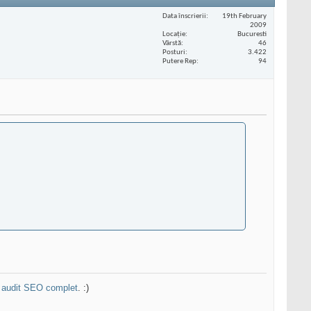
Data înscrierii
19th February
2009
Locaţie
Bucuresti
Vârstă
46
Posturi
3.422
Putere Rep
94
n
audit SEO complet
. :)