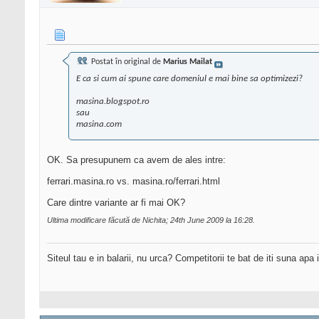
Postat în original de
Marius Mailat
E ca si cum ai spune care domeniul e mai bine sa optimizezi?
masina.blogspot.ro
sau
masina.com
OK. Sa presupunem ca avem de ales intre:
ferrari.masina.ro vs. masina.ro/ferrari.html
Care dintre variante ar fi mai OK?
Ultima modificare făcută de Nichita; 24th June 2009 la
16:28
.
Siteul tau e in balarii, nu urca? Competitorii te bat de iti suna apa