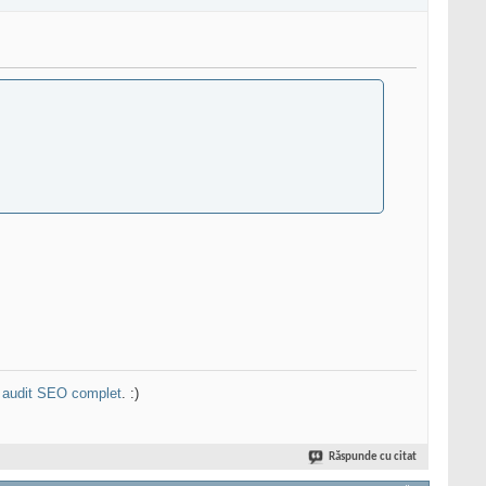
n
audit SEO complet
. :)
Răspunde cu citat