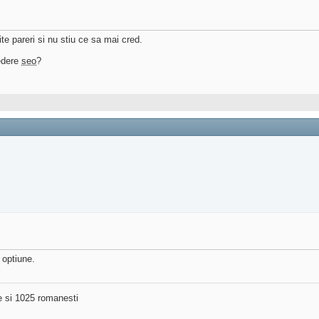
te pareri si nu stiu ce sa mai cred.
vedere
seo
?
 optiune.
ne si 1025 romanesti