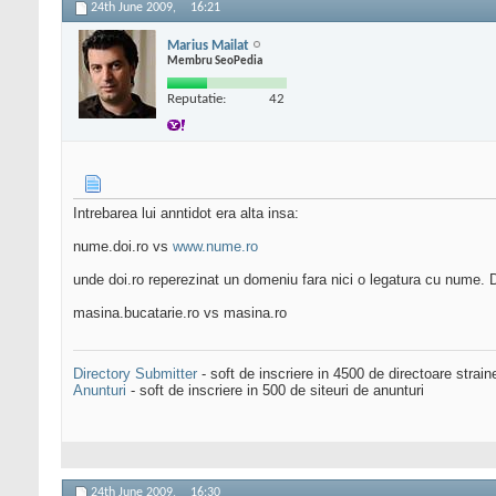
24th June 2009,
16:21
Marius Mailat
Membru SeoPedia
Reputatie:
42
Intrebarea lui anntidot era alta insa:
nume.doi.ro vs
www.nume.ro
unde doi.ro reperezinat un domeniu fara nici o legatura cu nume. 
masina.bucatarie.ro vs masina.ro
Directory Submitter
- soft de inscriere in 4500 de directoare strai
Anunturi
- soft de inscriere in 500 de siteuri de anunturi
24th June 2009,
16:30