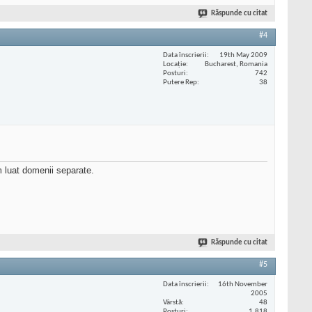
Răspunde cu citat
#4
Data înscrierii
19th May 2009
Locaţie
Bucharest, Romania
Posturi
742
Putere Rep
38
m luat domenii separate.
Răspunde cu citat
#5
Data înscrierii
16th November
2005
Vârstă
48
Posturi
1.818