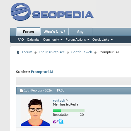
Forum
What's New?
Spy
FAQ
Calendar
Community
Forum Actions
Quick Links
Forum
The Marketplace
Continut web
Prompturi AI
Subiect:
Prompturi AI
18th February 2026,
19:38
vertedi
Membru SeoPedia
Reputatie:
30