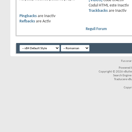
[VIDEO]
code is
Activ
Codul HTML este
Inactiv
Trackbacks
are
Inactiv
Pingbacks
are
Inactiv
Refbacks
are
Activ
Reguli Forum
Fus ora
Powered b
Copyright © 2026 vBulleti
Search Engine
Traducere vB
Copyr