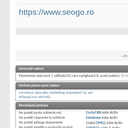
https://www.seogo.ro
«
Pr
Informații subiect
Momentan este/sunt 1 utilizator(i) care navighează în acest subiect.
(0 m
Etichete pentru acest subiect
cercetare
,
educație
,
marketing
,
popmpturi ai
,
seo
Afișează nor etichetă
Permisiuni postare
Nu puteţi
posta subiecte noi.
Codul BB
este
Activ
Nu puteţi
răspunde la subiecte
Zâmbete
este
Activ
Nu puteţi
adăuga ataşamente
Codul
[IMG]
este
Activ
Nu puteţi
modifica posturile proprii