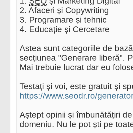
1.
SEO
și Marketing Digital
2. Afaceri și Copywriting
3. Programare și tehnic
4. Educație și Cercetare
Astea sunt categoriile de baz
secțiunea "Generare liberă". P
Mai trebuie lucrat dar eu folose
Testați și voi, este gratuit și s
https://www.seodr.ro/generator
Aștept opinii și îmbunătățiri d
domeniu. Nu le pot ști pe toat