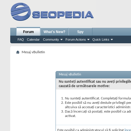
Forum
What's New?
Spy
FAQ
Calendar
Community
Forum Actions
Quick Links
Mesaj vBulletin
Mesaj vBulletin
Nu sunteţi autentificat sau nu aveţi privilegi
cauzată de următoarele motive:
Nu sunteţi autentificat. Completaţi formular
Este posibil să nu aveţi destule privilegii p
altcuiva să accesaţi caracteristici administr
Dacă încercaţi să postaţi, este posibil ca ad
activat.
Este posibil ca administratorul să fi solicitat
înre