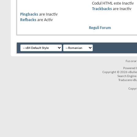
Codul HTML este
Inactiv
Trackbacks
are
Inactiv
Pingbacks
are
Inactiv
Refbacks
are
Activ
Reguli Forum
Fus ora
Powered b
Copyright © 2026 vBulleti
Search Engine
Traducere vB
Copyr