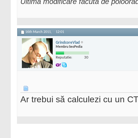
Ultima modificare făcută de poloor
16th March 2011,
12:01
GrindcoreVlad
Membru SeoPedia
Reputatie:
30
Ar trebui să calculezi cu un 