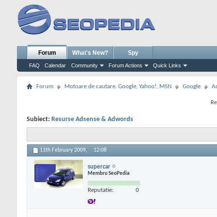
Forum
What's New?
Spy
FAQ
Calendar
Community
Forum Actions
Quick Links
Forum
Motoare de cautare. Google, Yahoo!, MSN
Google
A
Re
Subiect:
Resurse Adsense & Adwords
11th February 2009,
12:08
supercar
Membru SeoPedia
Reputatie:
0