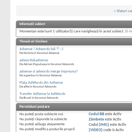
«
Sfaturi ca
Informații subiect
Momentan este/sunt 1 utilizator(i) care navighează în acest subiect.
(0 m
Thread-uri Similare
Adsense / Adwords fail ?! :-)
De Nichita în forumul Adsense
adwords&adsense
De Adrian Poputoaia în forumul Adwords
adsense si adwords merge impreuna?
De superbus în forumul Adsense
Plata AdWords din AdSense
De alfie în forumul Adwords
Transfer AdSense la AdWords
De Bruzli în forumul Adwords
Permisiuni postare
Nu puteţi
posta subiecte noi.
Codul BB
este
Activ
Nu puteţi
răspunde la subiecte
Zâmbete
este
Activ
Nu puteţi
adăuga ataşamente
Codul
[IMG]
este
Activ
Nu puteţi
modifica posturile proprii
[VIDEO]
code is
Activ