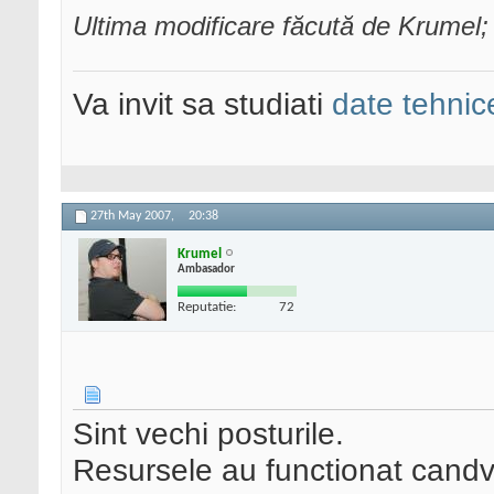
Ultima modificare făcută de Krumel
Va invit sa studiati
date tehnic
27th May 2007,
20:38
Krumel
Ambasador
Reputatie:
72
Sint vechi posturile.
Resursele au functionat candv