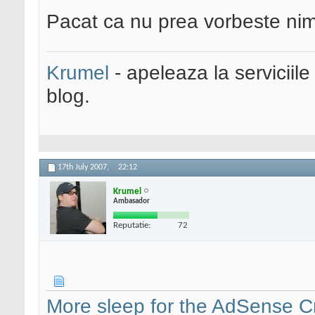
Pacat ca nu prea vorbeste ni
Krumel
- apeleaza la serviciile
blog.
17th July 2007,
22:12
Krumel
Ambasador
Reputatie:
72
More sleep for the AdSense C