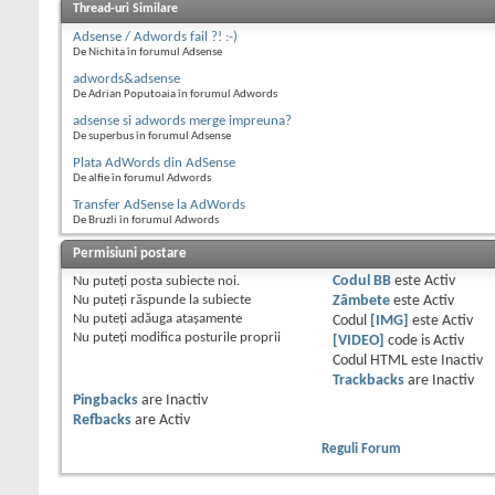
Thread-uri Similare
Adsense / Adwords fail ?! :-)
De Nichita în forumul Adsense
adwords&adsense
De Adrian Poputoaia în forumul Adwords
adsense si adwords merge impreuna?
De superbus în forumul Adsense
Plata AdWords din AdSense
De alfie în forumul Adwords
Transfer AdSense la AdWords
De Bruzli în forumul Adwords
Permisiuni postare
Nu puteţi
posta subiecte noi.
Codul BB
este
Activ
Nu puteţi
răspunde la subiecte
Zâmbete
este
Activ
Nu puteţi
adăuga ataşamente
Codul
[IMG]
este
Activ
Nu puteţi
modifica posturile proprii
[VIDEO]
code is
Activ
Codul HTML este
Inactiv
Trackbacks
are
Inactiv
Pingbacks
are
Inactiv
Refbacks
are
Activ
Reguli Forum