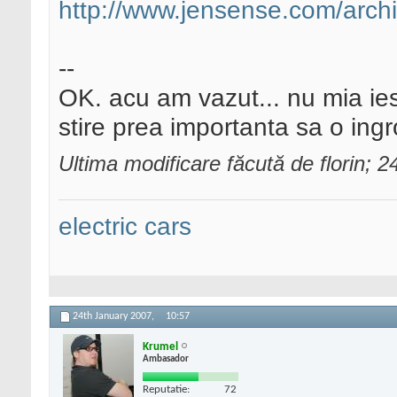
http://www.jensense.com/archiv
--
OK. acu am vazut... nu mia iesi
stire prea importanta sa o ing
Ultima modificare făcută de florin; 
electric cars
24th January 2007,
10:57
Krumel
Ambasador
Reputatie:
72