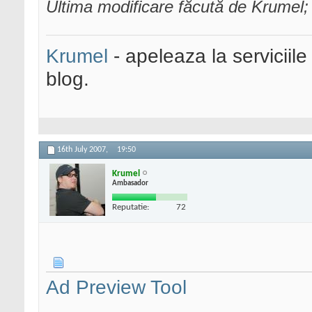
Ultima modificare făcută de Krumel
Krumel
- apeleaza la serviciile
blog.
16th July 2007,
19:50
Krumel
Ambasador
Reputatie:
72
Ad Preview Tool