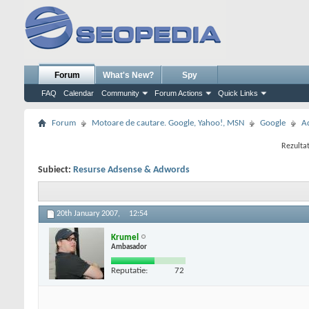
Forum
What's New?
Spy
FAQ
Calendar
Community
Forum Actions
Quick Links
Forum
Motoare de cautare. Google, Yahoo!, MSN
Google
A
Rezultat
Subiect:
Resurse Adsense & Adwords
20th January 2007,
12:54
Krumel
Ambasador
Reputatie:
72