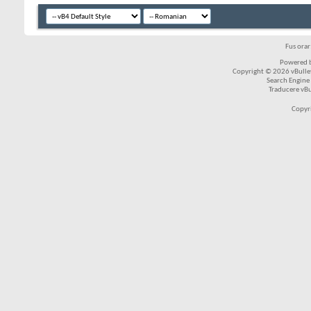
Fus ora
Powered b
Copyright © 2026 vBulleti
Search Engine
Traducere vB
Copyr