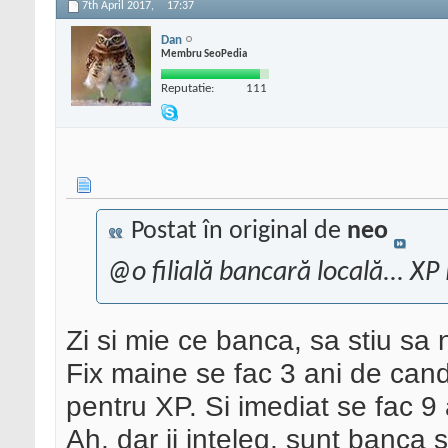
7th April 2017,
17:37
Dan
Membru SeoPedia
Reputatie:
111
Postat în original de
neo
@o filială bancară locală... XP
Zi si mie ce banca, sa stiu sa nu
Fix maine se fac 3 ani de can
pentru XP. Si imediat se fac 9
Ah, dar ii inteleg, sunt banca 