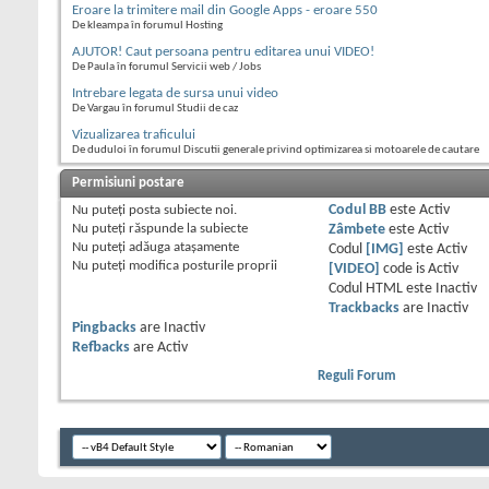
Eroare la trimitere mail din Google Apps - eroare 550
De kleampa în forumul Hosting
AJUTOR! Caut persoana pentru editarea unui VIDEO!
De Paula în forumul Servicii web / Jobs
Intrebare legata de sursa unui video
De Vargau în forumul Studii de caz
Vizualizarea traficului
De duduloi în forumul Discutii generale privind optimizarea si motoarele de cautare
Permisiuni postare
Nu puteţi
posta subiecte noi.
Codul BB
este
Activ
Nu puteţi
răspunde la subiecte
Zâmbete
este
Activ
Nu puteţi
adăuga ataşamente
Codul
[IMG]
este
Activ
Nu puteţi
modifica posturile proprii
[VIDEO]
code is
Activ
Codul HTML este
Inactiv
Trackbacks
are
Inactiv
Pingbacks
are
Inactiv
Refbacks
are
Activ
Reguli Forum