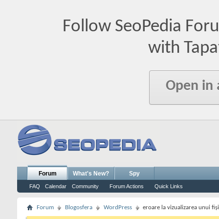
Follow SeoPedia For
with Tapa
Open in
Forum
What's New?
Spy
FAQ
Calendar
Community
Forum Actions
Quick Links
Forum
Blogosfera
WordPress
eroare la vizualizarea unui fiş