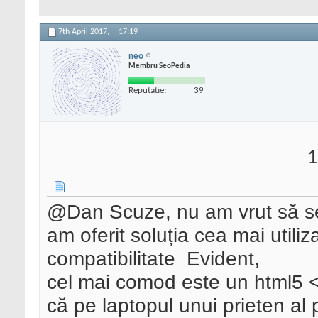
7th April 2017,
17:19
neo
Membru SeoPedia
Reputatie:
39
1
@Dan Scuze, nu am vrut să se 
am oferit soluția cea mai utili
compatibilitate
Evident,
cel mai comod este un html5 <
că pe laptopul unui prieten al p