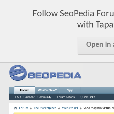
Follow SeoPedia For
with Tapa
Open in
Forum
What's New?
Spy
FAQ
Calendar
Community
Forum Actions
Quick Links
Forum
The Marketplace
Website-uri
Vand magazin virtual si