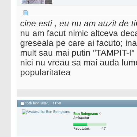
cine esti , eu nu am auzit de ti
nu am facut nimic altceva deca
greseala pe care ai facuto; ina
mult sau mai putin "TAMPIT-I"
nici nu vreau sa mai auda lum
popularitatea
15th June 2007,
11:50
Ben Boingeanu
Ambasador
Reputatie:
47