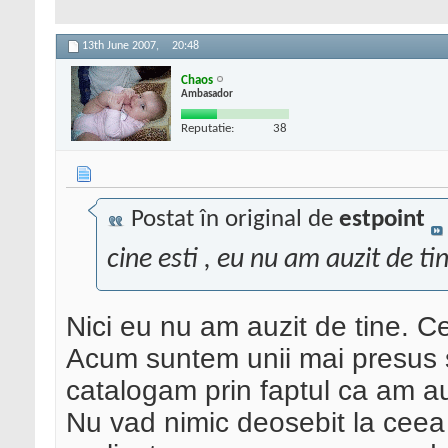
13th June 2007,
20:48
Chaos
Ambasador
Reputatie:
38
Postat în original de
estpoint
cine esti , eu nu am auzit de ti
Nici eu nu am auzit de tine. Ce
Acum suntem unii mai presus sa
catalogam prin faptul ca am au
Nu vad nimic deosebit la ceea c