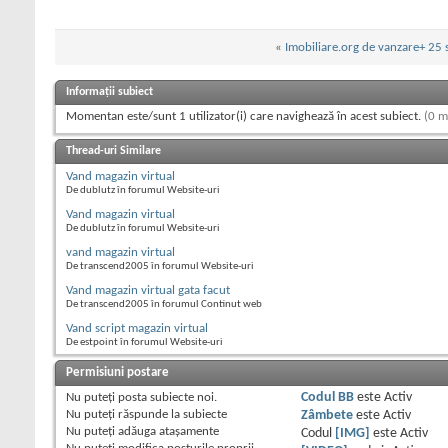
«
Imobiliare.org de vanzare+ 25 s
Informații subiect
Momentan este/sunt 1 utilizator(i) care navighează în acest subiect.
(0 m
Thread-uri Similare
Vand magazin virtual
De dublutz în forumul Website-uri
Vand magazin virtual
De dublutz în forumul Website-uri
vand magazin virtual
De transcend2005 în forumul Website-uri
Vand magazin virtual gata facut
De transcend2005 în forumul Continut web
Vand script magazin virtual
De estpoint în forumul Website-uri
Permisiuni postare
Nu puteţi
posta subiecte noi.
Codul BB
este
Activ
Nu puteţi
răspunde la subiecte
Zâmbete
este
Activ
Nu puteţi
adăuga ataşamente
Codul
[IMG]
este
Activ