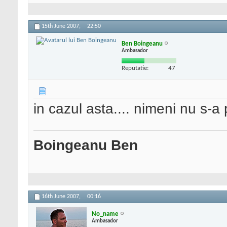
15th June 2007,
22:50
Ben Boingeanu
Ambasador
Reputatie:
47
in cazul asta.... nimeni nu s-a 
Boingeanu Ben
16th June 2007,
00:16
No_name
Ambasador