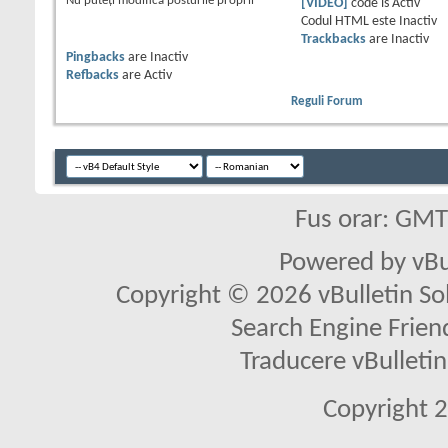
Nu puteţi
modifica posturile proprii
[VIDEO]
code is
Activ
Codul HTML este
Inactiv
Trackbacks
are
Inactiv
Pingbacks
are
Inactiv
Refbacks
are
Activ
Reguli Forum
Fus orar: GM
Powered by vBu
Copyright © 2026 vBulletin Solu
Search Engine Frien
Traducere vBullet
Copyright 