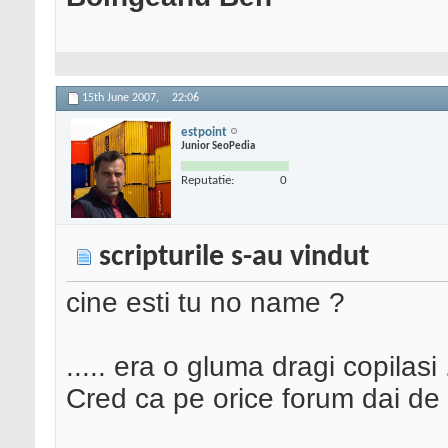
15th June 2007,
22:06
estpoint
Junior SeoPedia
Reputatie:
0
scripturile s-au vindut
cine esti tu no name ?
..... era o gluma dragi copilasi 
Cred ca pe orice forum dai de a