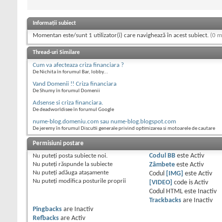
Informații subiect
Momentan este/sunt 1 utilizator(i) care navighează în acest subiect.
(0 m
Thread-uri Similare
Cum va afecteaza criza financiara ?
De Nichita în forumul Bar, lobby...
Vand Domenii !! Criza financiara
De Shumy în forumul Domenii
Adsense si criza financiara.
De deadworldisee în forumul Google
nume-blog.domeniu.com sau nume-blog.blogspot.com
De jeremy în forumul Discutii generale privind optimizarea si motoarele de cautare
Permisiuni postare
Nu puteţi
posta subiecte noi.
Codul BB
este
Activ
Nu puteţi
răspunde la subiecte
Zâmbete
este
Activ
Nu puteţi
adăuga ataşamente
Codul
[IMG]
este
Activ
Nu puteţi
modifica posturile proprii
[VIDEO]
code is
Activ
Codul HTML este
Inactiv
Trackbacks
are
Inactiv
Pingbacks
are
Inactiv
Refbacks
are
Activ