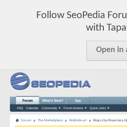
Follow SeoPedia For
with Tapa
Open in
Forum
What's New?
Spy
FAQ
Calendar
Community
Forum Actions
Quick Links
Forum
The Marketplace
Website-uri
blog criza financiara 