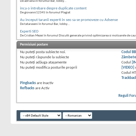
De adriana în forumul Bar, lobby...
inca o intrebare despre duplicate content
De giovanni12345 în forumul Plagiat
Au inceput taranii experti in seo sa se promoveze cu Adsense
De tataraseni în forumul Bar, lobby...
Experti SEO
De Cristian Mezei în forumul Discutii generale privind optimizarea si motoarele de cau
Permisiuni postare
Nu puteţi
posta subiecte noi.
Codul B
Nu puteţi
răspunde la subiecte
Zâmbet
Nu puteţi
adăuga ataşamente
Codul
[I
Nu puteţi
modifica posturile proprii
[VIDEO]
Codul H
Trackbac
Pingbacks
are
Inactiv
Refbacks
are
Activ
Reguli Fo