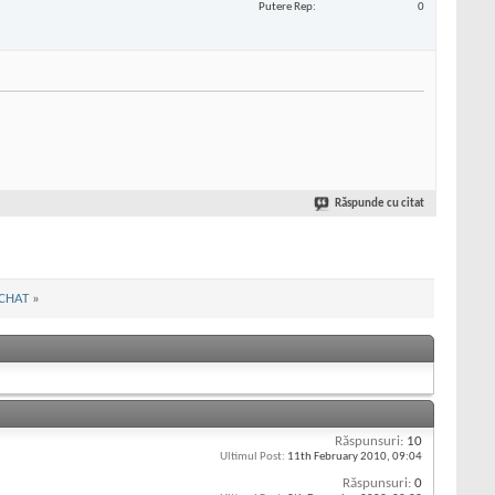
Putere Rep
0
Răspunde cu citat
OCHAT
»
Răspunsuri:
10
Ultimul Post:
11th February 2010,
09:04
Răspunsuri:
0