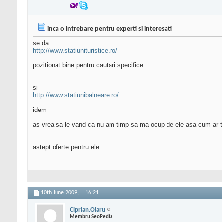
inca o intrebare pentru experti si interesati
se da :
http://www.statiunituristice.ro/
pozitionat bine pentru cautari specifice
si
http://www.statiunibalneare.ro/
idem
as vrea sa le vand ca nu am timp sa ma ocup de ele asa cum ar tr
astept oferte pentru ele.
10th June 2009,
16:21
Ciprian.Olaru
Membru SeoPedia