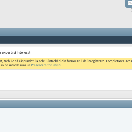
 experti si interesati
ont, trebuie să răspundeți la cele 5 întrebări din formularul de înregistrare. Completarea a
i să fie intotdeauna in
Prezentare forumisti
.