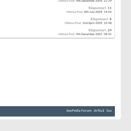
Ultimul Post:
9th December 2009,
22:29
Răspunsuri:
11
Ultimul Post:
8th July 2009,
14:04
Răspunsuri:
6
Ultimul Post:
2nd April 2009,
10:48
Răspunsuri:
24
Ultimul Post:
4th December 2007,
08:45
SeoPedia Forum
Arhivă
Sus