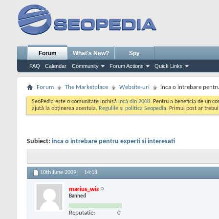
Forum
What's New?
Spy
FAQ
Calendar
Community
Forum Actions
Quick Links
Forum
The Marketplace
Website-uri
inca o intrebare pentru
SeoPedia este o comunitate inchisă
incă din 2008
. Pentru a beneficia de un c
ajută la obținerea acestuia.
Regulile si politica Seopedia
. Primul post ar trebu
Subiect:
inca o intrebare pentru experti si interesati
10th June 2009,
14:18
marius_wiz
Banned
Reputatie:
0