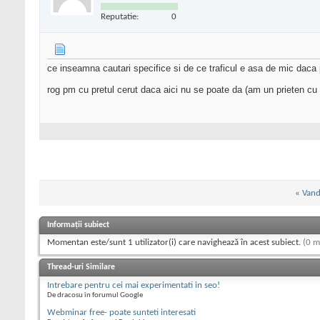
Reputatie:
0
ce inseamna cautari specifice si de ce traficul e asa de mic daca
rog pm cu pretul cerut daca aici nu se poate da (am un prieten cu ac
«
Vand
Informații subiect
Momentan este/sunt 1 utilizator(i) care navighează în acest subiect.
(0 m
Thread-uri Similare
Intrebare pentru cei mai experimentati in seo!
De dracosu în forumul Google
Webminar free- poate sunteti interesati