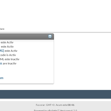
tare
B
este
Activ
e
este
Activ
MG]
este
Activ
code is
Activ
TML este
Inactiv
ks
are
Inactiv
rum
Fus orar: GMT +3. Acum este
08:46
.
Powered by vBulletin™ Versiunea 4.2.0