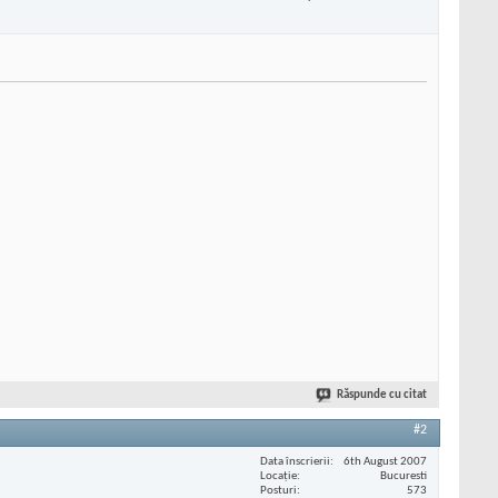
Răspunde cu citat
#2
Data înscrierii
6th August 2007
Locaţie
Bucuresti
Posturi
573