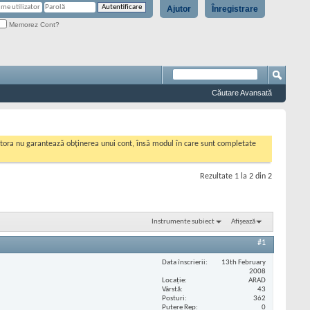
Ajutor
Înregistrare
Memorez Cont?
Căutare Avansată
cestora nu garantează obținerea unui cont, însă modul în care sunt completate
Rezultate 1 la 2 din 2
Instrumente subiect
Afișează
#1
Data înscrierii
13th February
2008
Locaţie
ARAD
Vârstă
43
Posturi
362
Putere Rep
0