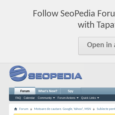
Follow SeoPedia For
with Tapa
Open in
Forum
What's New?
Spy
FAQ
Calendar
Community
Forum Actions
Quick Links
Forum
Motoare de cautare. Google, Yahoo!, MSN
Subiecte pent