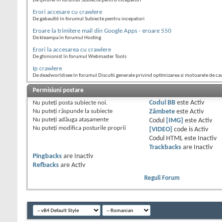
De qviorel în forumul Subiecte pentru incepatori
Erori accesare cu crawlere
De gabau86 în forumul Subiecte pentru incepatori
Eroare la trimitere mail din Google Apps - eroare 550
De kleampa în forumul Hosting
Erori la accesarea cu crawlere
De ghinionist în forumul Webmaster Tools
Ip crawlere
De deadworldisee în forumul Discutii generale privind optimizarea si motoarele de ca
Permisiuni postare
Nu puteţi
posta subiecte noi.
Codul BB
este
Activ
Nu puteţi
răspunde la subiecte
Zâmbete
este
Activ
Nu puteţi
adăuga ataşamente
Codul
[IMG]
este
Activ
Nu puteţi
modifica posturile proprii
[VIDEO]
code is
Activ
Codul HTML este
Inactiv
Trackbacks
are
Inactiv
Pingbacks
are
Inactiv
Refbacks
are
Activ
Reguli Forum