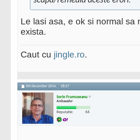
scapa/remedia aceste erori.
Le lasi asa, e ok si normal sa
exista.
Caut cu
jingle.ro
.
5th December 2014,
18:27
Sorin Frumuseanu
Ambasador
Reputatie:
66