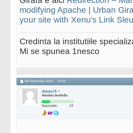
Girafa e aici
Redirection – Man
modifying Apache | Urban Gira
your site with Xenu's Link Sle
Credinta la institutiile special
Mi se spunea 1nesco
5th December 2014,
19:25
deluxx76
Membru SeoPedia
Reputatie:
29