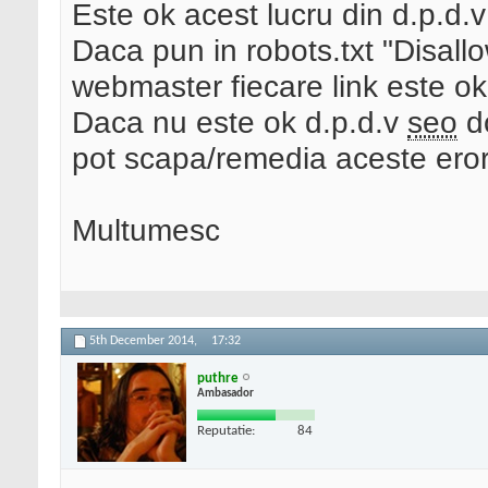
Este ok acest lucru din d.p.d.
Daca pun in robots.txt "Disall
webmaster fiecare link este o
Daca nu este ok d.p.d.v
seo
do
pot scapa/remedia aceste eror
Multumesc
5th December 2014,
17:32
puthre
Ambasador
Reputatie:
84