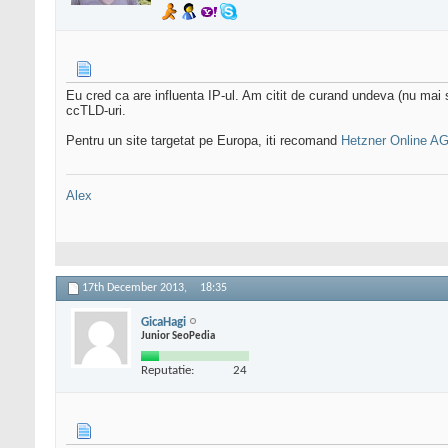
Eu cred ca are influenta IP-ul. Am citit de curand undeva (nu mai
ccTLD-uri.
Pentru un site targetat pe Europa, iti recomand
Hetzner Online A
Alex
17th December 2013,
18:35
GicaHagi
Junior SeoPedia
Reputatie:
24