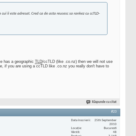
cui ii este adresat. Cred ca de asta reusesc sa rankez cu ccTLD-
site has a geographic
TLD
/ccTLD (like .co.nz) then we will not use
, if you are using a ccTLD like .co.nz you really don't have to
Răspunde cu citat
#23
Data înscrierii
25th September
2010
Locaţie
Bucuresti
Vârstă
48