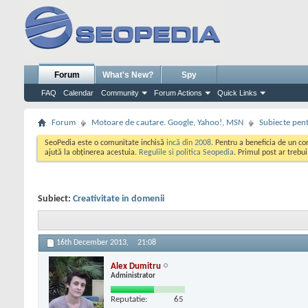
Forum
What's New?
Spy
FAQ
Calendar
Community
Forum Actions
Quick Links
Forum
Motoare de cautare. Google, Yahoo!, MSN
Subiecte pent
SeoPedia este o comunitate inchisă
incă din 2008
. Pentru a beneficia de un c
ajută la obținerea acestuia.
Regulile si politica Seopedia
. Primul post ar trebu
Subiect:
Creativitate in domenii
16th December 2013,
21:08
Alex Dumitru
Administrator
Reputatie:
65