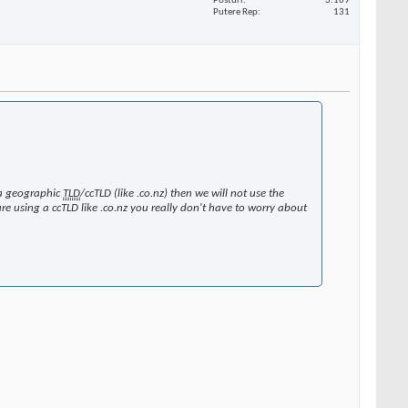
Posturi
3.169
Putere Rep
131
s a geographic
TLD
/ccTLD (like .co.nz) then we will not use the
re using a ccTLD like .co.nz you really don't have to worry about