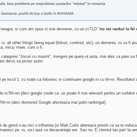
zile, fara probleme pe majoritatea cautarilor "related" in romania.
in Germania, pozitii de top si trafic in ROMANIA.
-i neagra, si cum am spus si mai devreme, cu un ccTLD "
nu vei rankui la fel 
i, all other things being equal (linkuri, continut, etc), un domeniu .ro va fi p
nta, mica, mare, cum o fi.
categorie "Jocuri cu masini", mergem pe query-ul asta, mai ales ca pare sa fi
am decis sa pictez putin:
pe locul 1, cu toate ca folosesc in continuare google.ro cu hl=ro. Rezultatul 
e.ro?hl=en (deci google crede ca .us poate fi mai relevant pentru un vorbitor 
?hl=ro (deci domeniul Google afecteaza mai putin rankingul).
orii de genul n-au nici o influenta (si Matt Cutts abereaza prostii ca sa te induca
 romanesc pe .ru, sa-i spui ce dezavantaje are. Sau nu. E clientul tau pan' la ur