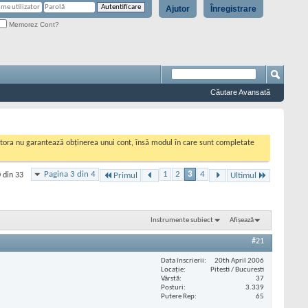
Ajutor
Înregistrare
Memorez Cont?
Căutare Avansată
cestora nu garantează obținerea unui cont, însă modul în care sunt completate
Pagina 3 din 4
1
2
3
4
 din 33
Primul
Ultimul
Instrumente subiect
Afișează
#21
Data înscrierii
20th April 2006
Locaţie
Pitesti / Bucuresti
Vârstă
37
Posturi
3.339
Putere Rep
65