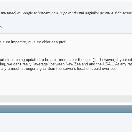
 stiu unde) ca Google se bazeaza pe IP si pe continutul paginilor pentru a-si da seama 
AG
e sunt impartite, nu sunt chiar asa profi.
 article is being updated to be a bit more clear though :-)) -- however, if your 
using, we can't really "average" between New Zealand and the USA... At any rate
lly a much stronger signal than the server's location could ever be.