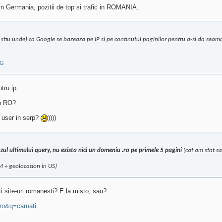
 in Germania, pozitii de top si trafic in ROMANIA.
 stiu unde) ca Google se bazeaza pe IP si pe continutul paginilor pentru a-si da seama 
AG
tru ip.
in RO?
 user in
serp
?
))))
azul ultimului query, nu exista nici un domeniu .ro pe primele 5 pagini
(cat am stat sa
+ geolocation in US)
i site-uri romanesti? E la misto, sau?
ro&q=carnati