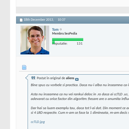
18th December 2013,
10:37
Tom
Membru SeoPedia
Reputatie:
131
Postat în original de
aliens
Bine spus cu vorbele si practica. Daca nu-i alba nu inseamna ca-
Asta nu inseamna ca nu vei rankui deloc in .ro daca ai ccTLD .us, 
adevarat cu orice factor din algoritm: fiecare are o anumita influ
Dar hai sa luam exemplu tau, daca tot l-ai dat. Din moment ce are
si 4 LRD respectiv. Cum n-am ce face la 1 dimineata, m-am decis s
ccTLD.jpg