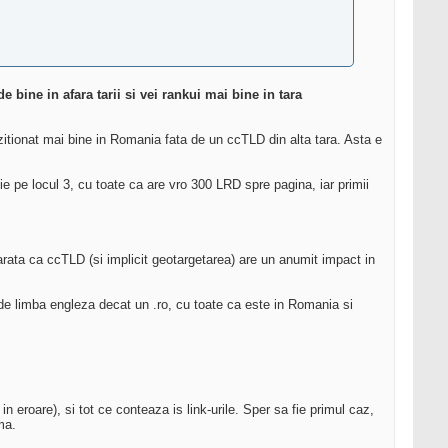
de bine in afara tarii si vei rankui mai bine in tara
ozitionat mai bine in Romania fata de un ccTLD din alta tara. Asta e
e pe locul 3, cu toate ca are vro 300 LRD spre pagina, iar primii
arata ca ccTLD (si implicit geotargetarea) are un anumit impact in
de limba engleza decat un .ro, cu toate ca este in Romania si
 in eroare), si tot ce conteaza is link-urile. Sper sa fie primul caz,
ma.