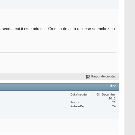
da seama cui ii este adresat. Cred ca de asta reusesc sa rankez cu
Răspunde cu citat
#22
Data înscrierii
6th December
2013
Posturi
29
Putere Rep
24