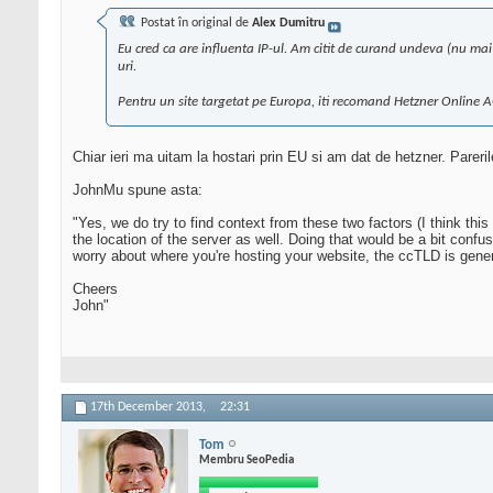
Postat în original de
Alex Dumitru
Eu cred ca are influenta IP-ul. Am citit de curand undeva (nu mai
uri.
Pentru un site targetat pe Europa, iti recomand Hetzner Online 
Chiar ieri ma uitam la hostari prin EU si am dat de hetzner. Pareril
JohnMu spune asta:
"Yes, we do try to find context from these two factors (I think this
the location of the server as well. Doing that would be a bit conf
worry about where you're hosting your website, the ccTLD is genera
Cheers
John"
17th December 2013,
22:31
Tom
Membru SeoPedia