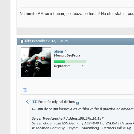
Nu trimite PM cu intrebari, posteaza pe forum! Nu ofer sfaturi, au
18th December 2013,
01:39
aliens
Membru SeoPedia
Reputatie:
41
Postat în original de
Tom
Nu stiu de ce am impresia ca vorbim vorbe si practica ne omoara
Server Type:ApacheIP Address:88.198.26.187
Server:whois.nic.usASN:Germany AS24940 HETZNER-AS Hetzner On
IP Location:Germany - Bayern - Nuremberg - Hetzner Online Ag