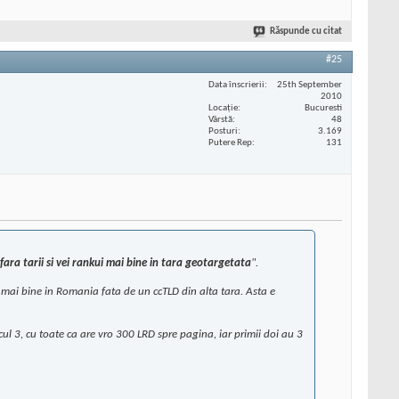
Răspunde cu citat
#25
Data înscrierii
25th September
2010
Locaţie
Bucuresti
Vârstă
48
Posturi
3.169
Putere Rep
131
 afara tarii si vei rankui mai bine in tara geotargetata
".
at mai bine in Romania fata de un ccTLD din alta tara. Asta e
ul 3, cu toate ca are vro 300 LRD spre pagina, iar primii doi au 3