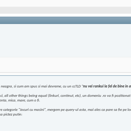
i neagra, si cum am spus si mai devreme, cu un ccTLD "
nu vei rankui la fel de bine in
ci, all other things being equal (linkuri, continut, etc), un domeniu .ro va fi pozition
enta, mica, mare, cum o fi.
 categorie "Jocuri cu masini", mergem pe query-ul asta, mai ales ca pare sa fie pe loc
a pictez putin: