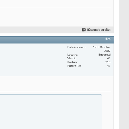
Răspunde cu citat
#24
Data înscrierii
19th October
2007
Locaţie
Bucuresti
Vârstă
41
Posturi
215
Putere Rep
41