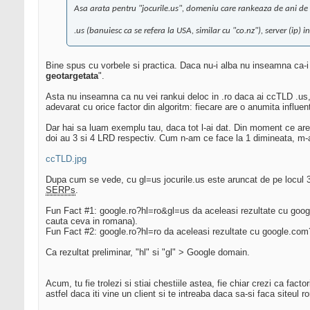
Asa arata pentru "jocurile.us", domeniu care rankeaza de ani de 
.us (banuiesc ca se refera la USA, similar cu "co.nz"), server (ip) 
Bine spus cu vorbele si practica. Daca nu-i alba nu inseamna ca
geotargetata
".
Asta nu inseamna ca nu vei rankui deloc in .ro daca ai ccTLD .us, c
adevarat cu orice factor din algoritm: fiecare are o anumita influe
Dar hai sa luam exemplu tau, daca tot l-ai dat. Din moment ce are 
doi au 3 si 4 LRD respectiv. Cum n-am ce face la 1 dimineata, m-
ccTLD.jpg
Dupa cum se vede, cu gl=us jocurile.us este aruncat de pe locul 3 
SERPs
.
Fun Fact #1: google.ro?hl=ro&gl=us da aceleasi rezultate cu googl
cauta ceva in romana).
Fun Fact #2: google.ro?hl=ro da aceleasi rezultate cu google.com
Ca rezultat preliminar, "hl" si "gl" > Google domain.
Acum, tu fie trolezi si stiai chestiile astea, fie chiar crezi ca fact
astfel daca iti vine un client si te intreaba daca sa-si faca siteul