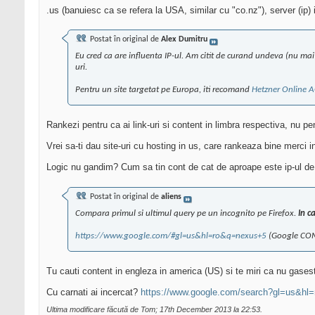
.us (banuiesc ca se refera la USA, similar cu "co.nz"), server (ip)
Postat în original de
Alex Dumitru
Eu cred ca are influenta IP-ul. Am citit de curand undeva (nu mai
uri.
Pentru un site targetat pe Europa, iti recomand
Hetzner Online 
Rankezi pentru ca ai link-uri si content in limbra respectiva, nu pen
Vrei sa-ti dau site-uri cu hosting in us, care rankeaza bine merci 
Logic nu gandim? Cum sa tin cont de cat de aproape este ip-ul de
Postat în original de
aliens
Compara primul si ultimul query pe un incognito pe Firefox.
In c
https://www.google.com/#gl=us&hl=ro&q=nexus+5
(Google COM 
Tu cauti content in engleza in america (US) si te miri ca nu gasest
Cu carnati ai incercat?
https://www.google.com/search?gl=us&hl=
Ultima modificare făcută de Tom; 17th December 2013 la
22:53
.