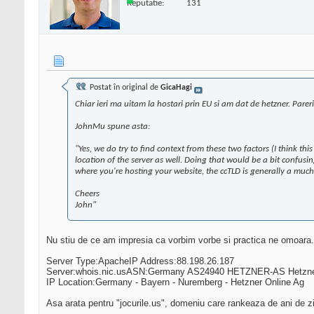
Reputatie:
131
Postat în original de
GicaHagi
Chiar ieri ma uitam la hostari prin EU si am dat de hetzner. Pareri
JohnMu spune asta:
"Yes, we do try to find context from these two factors (I think thi
location of the server as well. Doing that would be a bit confusi
where you're hosting your website, the ccTLD is generally a much 
Cheers
John"
Nu stiu de ce am impresia ca vorbim vorbe si practica ne omoara.
Server Type:ApacheIP Address:88.198.26.187
Server:whois.nic.usASN:Germany AS24940 HETZNER-AS Hetzner O
IP Location:Germany - Bayern - Nuremberg - Hetzner Online Ag
Asa arata pentru "jocurile.us", domeniu care rankeaza de ani de zil