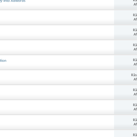
Ră
gy Into Adwords
Af
Ră
Af
Ră
Af
Ră
Af
Ră
tion
Af
Răs
Af
Ră
Af
Ră
Af
Ră
Af
Ră