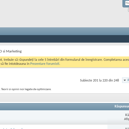
EO si Marketing
ont, trebuie să răspundeți la cele 5 întrebări din formularul de înregistrare. Completarea a
i să fie intotdeauna in
Prezentare forumisti
.
Subiecte 201 la 220 din 248
 Teorii si opinii noi legate de optimizare.
Răspunsur
Ră
Afi