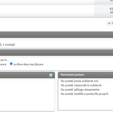
Af
Ră
Af
& 1 invitaţi)
e în...
toare
ordine descrescătoare
Permisiuni postare
Nu puteţi
posta subiecte noi.
Nu puteţi
răspunde la subiecte
Nu puteţi
adăuga ataşamente
Nu puteţi
modifica posturile proprii