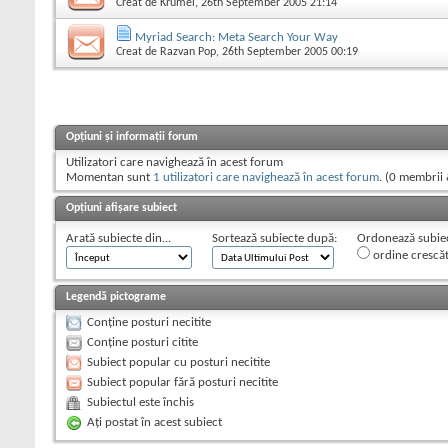
Creat de
Krumel
, 26th September 2005 21:14
Myriad Search: Meta Search Your Way
Creat de
Razvan Pop
, 26th September 2005 00:19
Opțiuni și informații forum
Utilizatori care navighează în acest forum
Momentan sunt
1 utilizatori care navighează în acest forum
. (0 membrii 
Opțiuni afișare subiect
Arată subiecte din...
Sortează subiecte după:
Ordonează subiect
ordine crescă
Legendă pictograme
Conține posturi necitite
Conține posturi citite
Subiect popular cu posturi necitite
Subiect popular fără posturi necitite
Subiectul este închis
Aţi postat în acest subiect