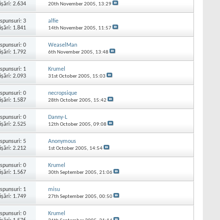
işări: 2.634
20th November 2005,
13:29
spunsuri:
3
alfie
işări: 1.841
14th November 2005,
11:57
spunsuri:
0
WeaselMan
işări: 1.792
6th November 2005,
13:48
spunsuri:
1
Krumel
işări: 2.093
31st October 2005,
15:03
spunsuri:
0
necropsique
işări: 1.587
28th October 2005,
15:42
spunsuri:
0
Danny-L
işări: 2.525
12th October 2005,
09:08
spunsuri:
5
Anonymous
işări: 2.212
1st October 2005,
14:54
spunsuri:
0
Krumel
işări: 1.567
30th September 2005,
21:06
spunsuri:
1
misu
işări: 1.749
27th September 2005,
00:50
spunsuri:
0
Krumel