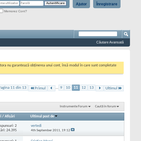
Ajutor
Înregistrare
Memorez Cont?
Căutare Avansată
cestora nu garantează obținerea unui cont, însă modul în care sunt completate
Pagina 11 din 13
...
9
10
11
12
13
Primul
Ultimul
Instrumente Forum
Caută în forum
i
/
Afişări
Ultimul post de
spunsuri:
2
vertedi
şări: 24.395
4th September 2011,
19:12