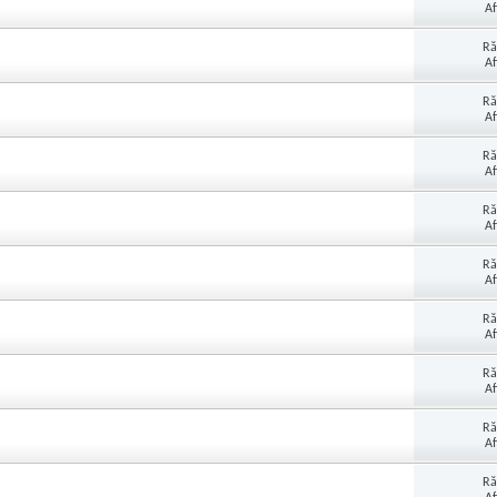
Af
Ră
Af
Ră
Af
Ră
Af
Ră
Af
Ră
Af
Ră
Af
Ră
Af
Ră
Af
Ră