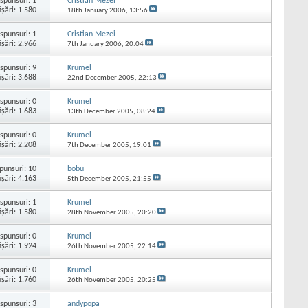
spunsuri:
1
Cristian Mezei
işări: 1.580
18th January 2006,
13:56
spunsuri:
1
Cristian Mezei
işări: 2.966
7th January 2006,
20:04
spunsuri:
9
Krumel
işări: 3.688
22nd December 2005,
22:13
spunsuri:
0
Krumel
işări: 1.683
13th December 2005,
08:24
spunsuri:
0
Krumel
işări: 2.208
7th December 2005,
19:01
punsuri:
10
bobu
işări: 4.163
5th December 2005,
21:55
spunsuri:
1
Krumel
işări: 1.580
28th November 2005,
20:20
spunsuri:
0
Krumel
işări: 1.924
26th November 2005,
22:14
spunsuri:
0
Krumel
işări: 1.760
26th November 2005,
20:25
spunsuri:
3
andypopa