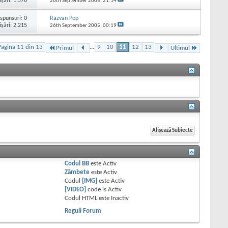
işări: 1.576
26th September 2005,
21:14
spunsuri:
0
Razvan Pop
işări: 2.215
26th September 2005,
00:19
Pagina 11 din 13
...
9
10
11
12
13
Primul
Ultimul
Codul BB
este
Activ
Zâmbete
este
Activ
Codul
[IMG]
este
Activ
[VIDEO]
code is
Activ
Codul HTML este
Inactiv
Reguli Forum