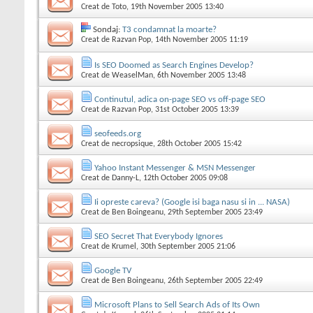
Creat de
Toto
, 19th November 2005 13:40
Sondaj:
T3 condamnat la moarte?
Creat de
Razvan Pop
, 14th November 2005 11:19
Is SEO Doomed as Search Engines Develop?
Creat de
WeaselMan
, 6th November 2005 13:48
Continutul, adica on-page SEO vs off-page SEO
Creat de
Razvan Pop
, 31st October 2005 13:39
seofeeds.org
Creat de
necropsique
, 28th October 2005 15:42
Yahoo Instant Messenger & MSN Messenger
Creat de
Danny-L
, 12th October 2005 09:08
Ii opreste careva? (Google isi baga nasu si in ... NASA)
Creat de
Ben Boingeanu
, 29th September 2005 23:49
SEO Secret That Everybody Ignores
Creat de
Krumel
, 30th September 2005 21:06
Google TV
Creat de
Ben Boingeanu
, 26th September 2005 22:49
Microsoft Plans to Sell Search Ads of Its Own