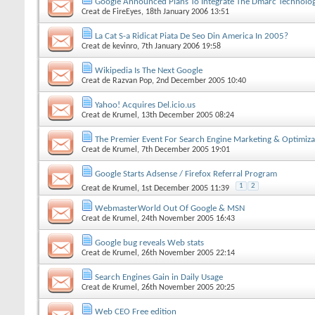
Google Announced Plans To Integrate The Dmarc Technolo
Creat de
FireEyes
, 18th January 2006 13:51
La Cat S-a Ridicat Piata De Seo Din America In 2005?
Creat de
kevinro
, 7th January 2006 19:58
Wikipedia Is The Next Google
Creat de
Razvan Pop
, 2nd December 2005 10:40
Yahoo! Acquires Del.icio.us
Creat de
Krumel
, 13th December 2005 08:24
The Premier Event For Search Engine Marketing & Optimiza
Creat de
Krumel
, 7th December 2005 19:01
Google Starts Adsense / Firefox Referral Program
1
2
Creat de
Krumel
, 1st December 2005 11:39
WebmasterWorld Out Of Google & MSN
Creat de
Krumel
, 24th November 2005 16:43
Google bug reveals Web stats
Creat de
Krumel
, 26th November 2005 22:14
Search Engines Gain in Daily Usage
Creat de
Krumel
, 26th November 2005 20:25
Web CEO Free edition