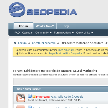
Forum
What's New?
Spy
FAQ
Calendar
Community
Forum Actions
Quick Links
Forum
Chestiuni generale
Stiri despre motoarele de cautare, S
SeoPedia este o comunitate inchisă
incă din 2008
. Pentru a beneficia de un c
ajută la obținerea acestuia.
Regulile si politica Seopedia
. Primul post ar trebu
Forum:
Stiri despre motoarele de cautare, SEO si Marketing
Noutati legate de optimizare si motoare de cautare, site-uri cu resurse, articole relevante.
Titlu
/
Autor Subiect
Important:
W3C Valid Code & Google
Creat de
Krumel
, 19th November 2005 18:15