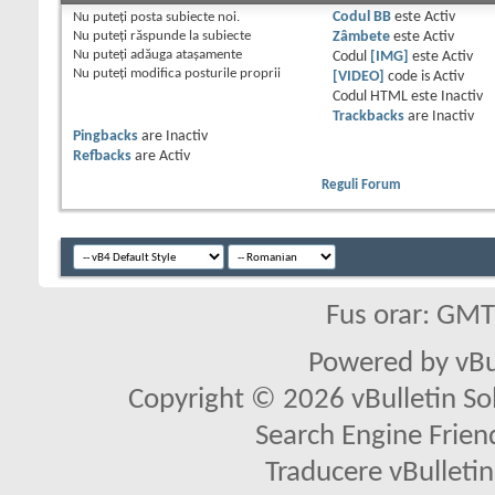
Nu puteţi
posta subiecte noi.
Codul BB
este
Activ
Nu puteţi
răspunde la subiecte
Zâmbete
este
Activ
Nu puteţi
adăuga ataşamente
Codul
[IMG]
este
Activ
Nu puteţi
modifica posturile proprii
[VIDEO]
code is
Activ
Codul HTML este
Inactiv
Trackbacks
are
Inactiv
Pingbacks
are
Inactiv
Refbacks
are
Activ
Reguli Forum
Fus orar: GM
Powered by vBu
Copyright © 2026 vBulletin Solu
Search Engine Frien
Traducere vBullet