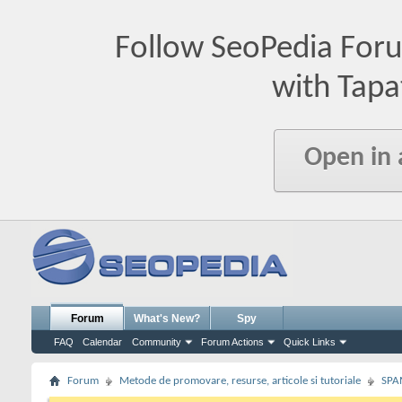
Follow SeoPedia For
with Tapa
Open in
Forum
What's New?
Spy
FAQ
Calendar
Community
Forum Actions
Quick Links
Forum
Metode de promovare, resurse, articole si tutoriale
SPA