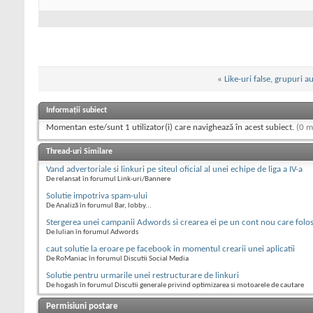
«
Like-uri false, grupuri
Informații subiect
Momentan este/sunt 1 utilizator(i) care navighează în acest subiect.
(0 m
Thread-uri Similare
Vand advertoriale si linkuri pe siteul oficial al unei echipe de liga a IV-a
De relansat în forumul Link-uri/Bannere
Solutie impotriva spam-ului
De Analiză în forumul Bar, lobby...
Stergerea unei campanii Adwords si crearea ei pe un cont nou care folo
De Iulian în forumul Adwords
caut solutie la eroare pe facebook in momentul crearii unei aplicatii
De RoManiac în forumul Discutii Social Media
Solutie pentru urmarile unei restructurare de linkuri
De hogash în forumul Discutii generale privind optimizarea si motoarele de cautare
Permisiuni postare