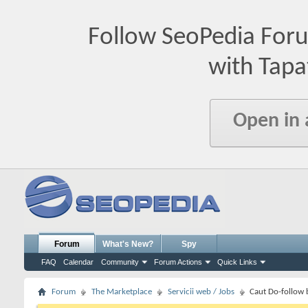
Follow SeoPedia For
with Tapa
Open in
Forum
What's New?
Spy
FAQ
Calendar
Community
Forum Actions
Quick Links
Forum
The Marketplace
Servicii web / Jobs
Caut Do-follow