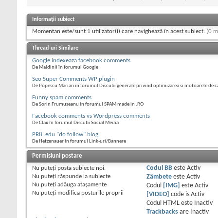
Informații subiect
Momentan este/sunt 1 utilizator(i) care navighează în acest subiect.
(0 m
Thread-uri Similare
Google indexeaza facebook comments
De Maldinii în forumul Google
Seo Super Comments WP plugin
De Popescu Marian în forumul Discutii generale privind optimizarea si motoarele de c
Funny spam comments
De Sorin Frumuseanu în forumul SPAM made in .RO
Facebook comments vs Wordpress comments
De Clax în forumul Discutii Social Media
PR8 .edu "do follow" blog
De Hetzenauer în forumul Link-uri/Bannere
Permisiuni postare
Nu puteţi
posta subiecte noi.
Codul BB
este
Activ
Nu puteţi
răspunde la subiecte
Zâmbete
este
Activ
Nu puteţi
adăuga ataşamente
Codul
[IMG]
este
Activ
Nu puteţi
modifica posturile proprii
[VIDEO]
code is
Activ
Codul HTML este
Inactiv
Trackbacks
are
Inactiv