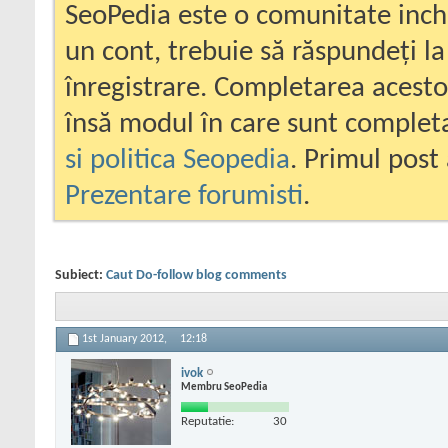
SeoPedia este o comunitate inc
un cont, trebuie să răspundeți la
înregistrare. Completarea acesto
însă modul în care sunt completa
si politica Seopedia
. Primul post 
Prezentare forumisti
.
Subiect:
Caut Do-follow blog comments
1st January 2012,
12:18
ivok
Membru SeoPedia
Reputatie:
30