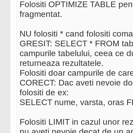
Folositi OPTIMIZE TABLE pent
fragmentat.
NU folositi * cand folositi c
GRESIT: SELECT * FROM tabel
campurile tabelului, ceea ce d
returneaza rezultatele.
Folositi doar campurile de care 
CORECT: Dac aveti nevoie doa
folositi de ex:
SELECT nume, varsta, oras F
Folositi LIMIT in cazul unor re
nu aveti nevoie decat de un a