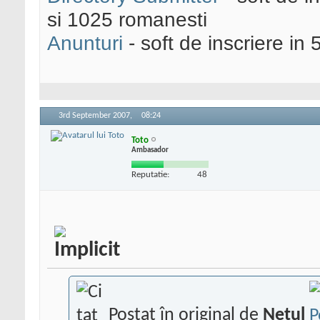
si 1025 romanesti
Anunturi
- soft de inscriere in 
3rd September 2007,
08:24
Toto
Ambasador
Reputatie:
48
Postat în original de
Netul