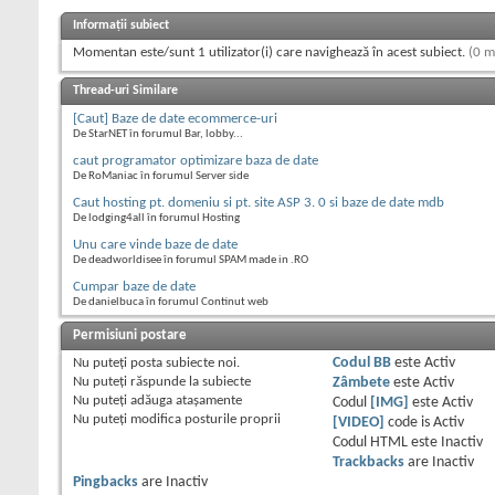
Informații subiect
Momentan este/sunt 1 utilizator(i) care navighează în acest subiect.
(0 m
Thread-uri Similare
[Caut] Baze de date ecommerce-uri
De StarNET în forumul Bar, lobby...
caut programator optimizare baza de date
De RoManiac în forumul Server side
Caut hosting pt. domeniu si pt. site ASP 3. 0 si baze de date mdb
De lodging4all în forumul Hosting
Unu care vinde baze de date
De deadworldisee în forumul SPAM made in .RO
Cumpar baze de date
De danielbuca în forumul Continut web
Permisiuni postare
Nu puteţi
posta subiecte noi.
Codul BB
este
Activ
Nu puteţi
răspunde la subiecte
Zâmbete
este
Activ
Nu puteţi
adăuga ataşamente
Codul
[IMG]
este
Activ
Nu puteţi
modifica posturile proprii
[VIDEO]
code is
Activ
Codul HTML este
Inactiv
Trackbacks
are
Inactiv
Pingbacks
are
Inactiv