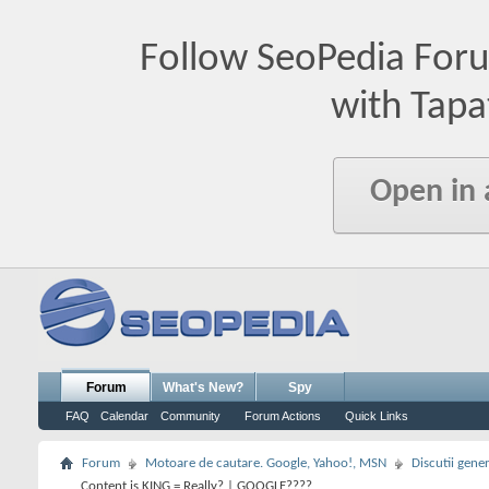
Follow SeoPedia For
with Tapa
Open in
Forum
What's New?
Spy
FAQ
Calendar
Community
Forum Actions
Quick Links
Forum
Motoare de cautare. Google, Yahoo!, MSN
Discutii gene
Content is KING = Really? | GOOGLE????