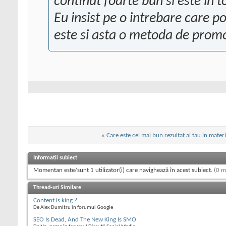
continut foarte bun si este in t
Eu insist pe o intrebare care p
este si asta o metoda de prom
«
Care este cel mai bun rezultat al tau in mater
Informații subiect
Momentan este/sunt 1 utilizator(i) care navighează în acest subiect.
(0 m
Thread-uri Similare
Content is king ?
De Alex Dumitru în forumul Google
SEO Is Dead, And The New King Is SMO