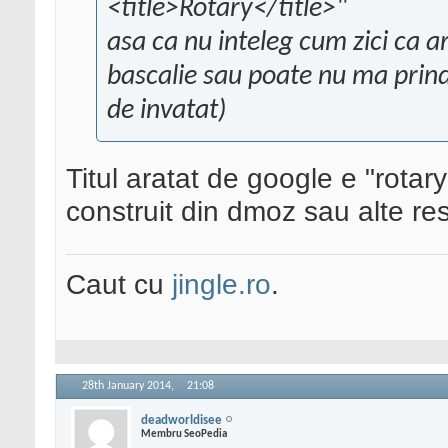
<title>Rotary</title>"
asa ca nu inteleg cum zici ca ar
bascalie sau poate nu ma prin
de invatat)
Titul aratat de google e "rotary 
construit din dmoz sau alte re
Caut cu
jingle.ro
.
28th January 2014,
21:08
deadworldisee
Membru SeoPedia