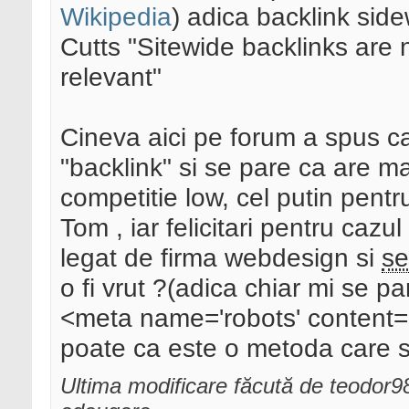
Wikipedia
) adica backlink sid
Cutts "Sitewide backlinks are 
relevant"
Cineva aici pe forum a spus c
"backlink" si se pare ca are ma
competitie low, cel putin pentr
Tom , iar felicitari pentru cazul
legat de firma webdesign si
s
o fi vrut ?(adica chiar mi se p
<meta name='robots' content='
poate ca este o metoda care s
Ultima modificare făcută de teodor9