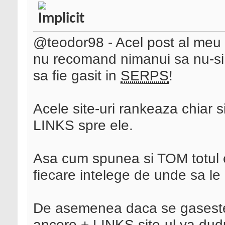
@teodor98 - Acel post al meu a 
nu recomand nimanui sa nu-si 
sa fie gasit in
SERPS
!
Acele site-uri rankeaza chiar s
LINKS spre ele.
Asa cum spunea si TOM totul 
fiecare intelege de unde sa le 
De asemenea daca se gaseste 
ancore + LINKS site-ul va dud