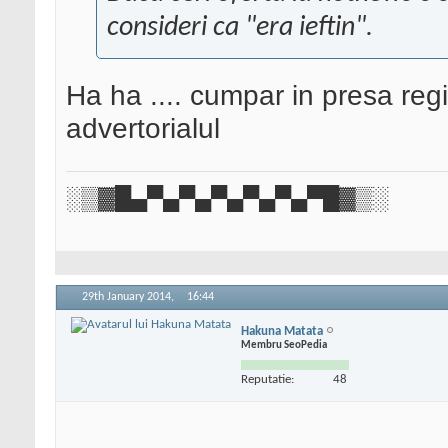
consideri ca "era ieftin".
Ha ha .... cumpar in presa regi
advertorialul
░▒▓█▄▀▄▀▄▀▄▀▄▀▄▀█▓▒░
29th January 2014,
16:44
Hakuna Matata
Membru SeoPedia
Reputatie:
48