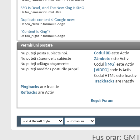
De No_name în forumul Discutii Social Media
SEO Is Dead, And The New King Is SMO
De No_name în forumul Utile
Duplicate content si Google news
De Seo_clean în forumul Google
"Content is King"?
De too_night în forumul Google
Permisiuni postare
Nu puteţi
posta subiecte noi.
Codul BB
este
Activ
Nu puteţi
răspunde la subiecte
Zâmbete
este
Activ
Nu puteţi
adăuga ataşamente
Codul
[IMG]
este
Activ
Nu puteţi
modifica posturile proprii
[VIDEO]
code is
Activ
Codul HTML este
Inactiv
Trackbacks
are
Inactiv
Pingbacks
are
Inactiv
Refbacks
are
Activ
Reguli Forum
Fus orar: GM