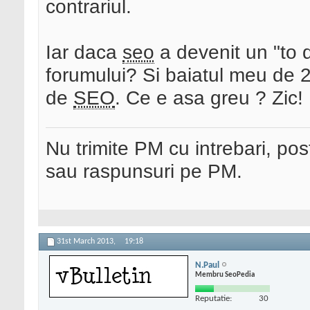
contrariul.
Iar daca
seo
a devenit un "to d
forumului? Si baiatul meu de 2 
de
SEO
. Ce e asa greu ? Zic!
Nu trimite PM cu intrebari, pos
sau raspunsuri pe PM.
31st March 2013,
19:18
N.Paul
Membru SeoPedia
Reputatie:
30