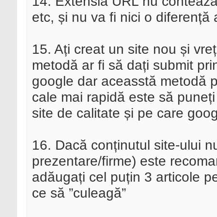
14. Extensia URL nu contează. P
etc, și nu va fi nici o diferență
15. Ați creat un site nou și vre
metodă ar fi să dați submit pri
google dar aceasstă metodă p
cale mai rapidă este să puneți 
site de calitate și pe care googl
16. Dacă conținutul site-ului 
prezentare/firme) este recoma
adăugați cel puțin 3 articole p
ce să ”culeagă”