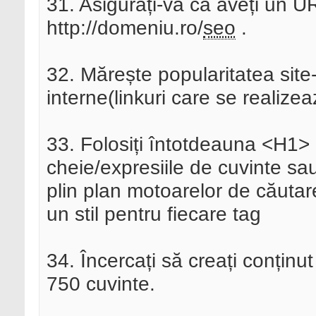
31. Asigurați-vă că aveți un U
http://domeniu.ro/
seo
.
32. Mărește popularitatea site-u
interne(linkuri care se realizeaz
33. Folosiți întotdeauna <H1>
cheie/expresiile de cuvinte sau 
plin plan motoarelor de căutare
un stil pentru fiecare tag
34. Încercați să creați conțin
750 cuvinte.