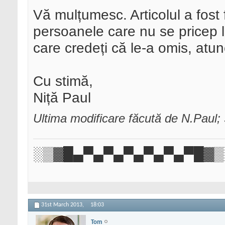
Vă mulțumesc. Articolul a fost 
persoanele care nu se pricep 
care credeți că le-a omis, atun
Cu stimă,
Niță Paul
Ultima modificare făcută de N.Paul;
░▒▓█▄▀▄▀▄▀▄▀▄▀▄▀█▓▒
31st March 2013,
18:03
Tom