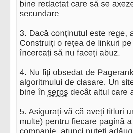
bine redactat care să se axeze
secundare
3. Dacă conținutul este rege, at
Construiți o rețea de linkuri p
încercați să nu faceți abuz.
4. Nu fiți obsedat de Pagerank
algoritmului de clasare. Un si
bine în
serps
decât altul care 
5. Asigurați-vă că aveți titluri
multe) pentru fiecare pagină a
companie, atunci puteți adăug