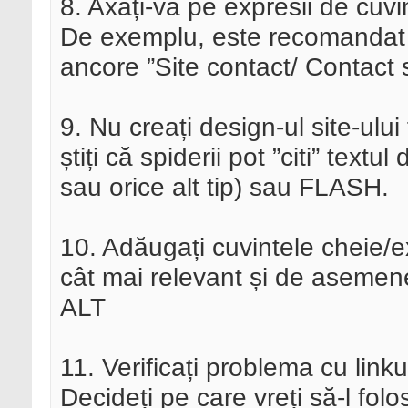
8. Axați-vă pe expresii de cuvi
De exemplu, este recomandat s
ancore ”Site contact/ Contact s
9. Nu creați design-ul site-ului
știți că spiderii pot ”citi” text
sau orice alt tip) sau FLASH.
10. Adăugați cuvintele cheie/ex
cât mai relevant și de asemen
ALT
11. Verificați problema cu lin
Decideți pe care vreți să-l folos