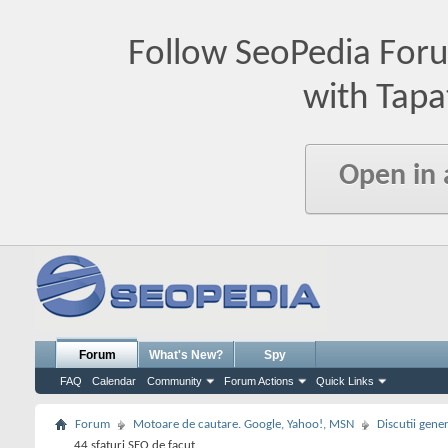
Follow SeoPedia For
with Tapa
Open in
Forum
What's New?
Spy
FAQ
Calendar
Community
Forum Actions
Quick Links
Forum
Motoare de cautare. Google, Yahoo!, MSN
Discutii gene
44 sfaturi SEO de facut