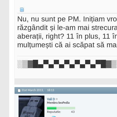
Nu, nu sunt pe PM. Inițiam vr
răzgândit și le-am mai strecura
aberații, right? 11 în plus, 11 
mulțumești că ai scăpat să mai 
░▒▓█▄▀▄▀▄▀▄▀▄▀▄▀█▓▒
31st March 2013,
18:13
Vali D
Membru SeoPedia
Reputatie:
43