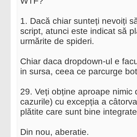
WTF?
1. Dacă chiar sunteți nevoiți 
script, atunci este indicat să pl
urmărite de spideri.
Chiar daca dropdown-ul e facut 
in sursa, ceea ce parcurge bot
29. Veți obține aproape nimic de
cazurile) cu excepția a câtorva c
plătite care sunt bine integrate î
Din nou, aberatie.