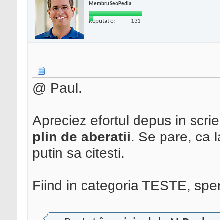
Membru SeoPedia
Reputatie:
131
@ Paul.
Apreciez efortul depus in scri
plin de aberatii
. Se pare, ca la
putin sa citesti.
Fiind in categoria TESTE, sper