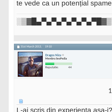
te vede ca un potențial spame
░▒▓█▄▀▄▀▄▀▄▀▄▀▄▀█▓▒
31st March 2013,
19:10
Dragos Nicu
Membru SeoPedia
Reputatie:
44
1
L-ai scris din experienta asa-i