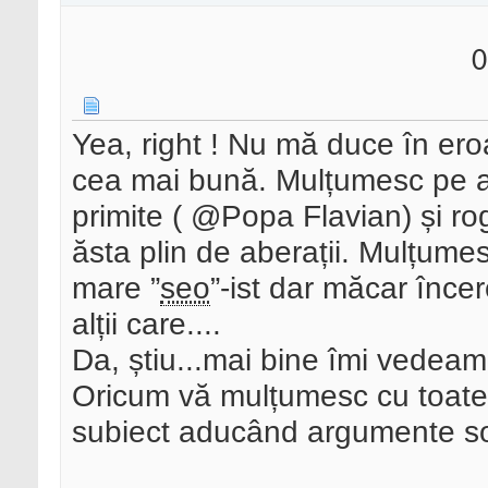
0
Yea, right ! Nu mă duce în eroa
cea mai bună. Mulțumesc pe ac
primite ( @Popa Flavian) și ro
ăsta plin de aberații. Mulțume
mare ”
seo
”-ist dar măcar înce
alții care....
Da, știu...mai bine îmi vedeam
Oricum vă mulțumesc cu toate c
subiect aducând argumente so