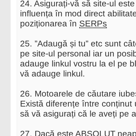
24. Asigurați-vă să site-ul est
influența în mod direct abilita
poziționarea în
SERPs
25. ”Adaugă și tu” etc sunt c
pe site-ul personal iar un posib
adauge linkul vostru la el pe blo
vă adauge linkul.
26. Motoarele de căutare iubesc
Există diferențe între conținut u
să vă asigurați că le aveți p
27. Dacă este ABSOLUT neapăr