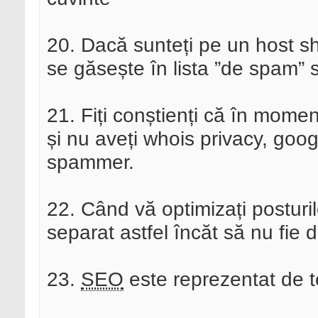
20. Dacă sunteți pe un host sha
se găsește în lista ”de spam” s
21. Fiți conștienți că în momen
și nu aveți whois privacy, goo
spammer.
22. Când vă optimizați posturile 
separat astfel încăt să nu fie d
23.
SEO
este reprezentat de tex