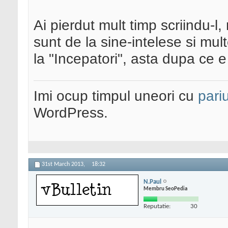
Ai pierdut mult timp scriindu-l,
sunt de la sine-intelese si mul
la "Incepatori", asta dupa ce e 
Imi ocup timpul uneori cu
pariu
WordPress.
31st March 2013,
18:32
N.Paul
Membru SeoPedia
Reputatie:
30