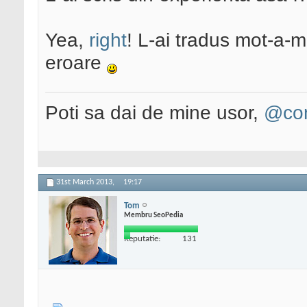
Yea,
right
! L-ai tradus mot-a-mo
eroare
Poti sa dai de mine usor,
@con
31st March 2013,
19:17
Tom
Membru SeoPedia
Reputatie:
131