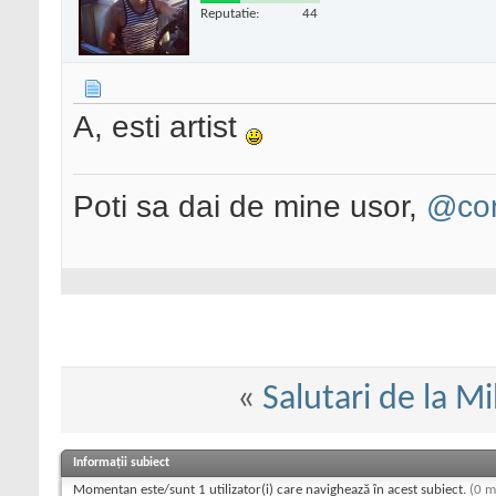
Reputatie:
44
A, esti artist
Poti sa dai de mine usor,
@con
«
Salutari de la Mi
Informații subiect
Momentan este/sunt 1 utilizator(i) care navighează în acest subiect.
(0 m