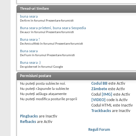
Thread-uri Similare
buna seara
De Krm în forumul Prezentare forumisti
Buna seara prieteni, buna seara Seopedia
De aucr în forumul Prezentare forumisti
Buna seara !
De AmicuWeb în forumul Prezentare forumisti
Buna seara
De Fium în forumul Prezentare forumisti
Buna seara :)
De spidernet în forumul Google
Permisiuni postare
Nu puteţi
posta subiecte noi.
Codul BB
este
Activ
Nu puteţi
răspunde la subiecte
Zâmbete
este
Activ
Nu puteţi
adăuga ataşamente
Codul
[IMG]
este
Activ
Nu puteţi
modifica posturile proprii
[VIDEO]
code is
Activ
Codul HTML este
Inactiv
Trackbacks
are
Inactiv
Pingbacks
are
Inactiv
Refbacks
are
Activ
Reguli Forum