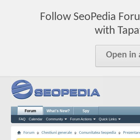
Follow SeoPedia For
with Tapa
Open in
Forum
What's New?
Spy
FAQ
Calendar
Community
Forum Actions
Quick Links
Forum
Chestiuni generale
Comunitatea Seopedia
Prezentare