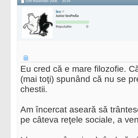
15th November 2008,
20:34
leo
Junior SeoPedia
Reputatie:
0
Eu cred că e mare filozofie. C
(mai toţi) spunând că nu se p
chestii.
Am încercat aseară să trântesc 
pe câteva reţele sociale, a veni