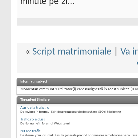
minute pe zi...
«
Script matrimoniale
|
Va i
Informații subiect
Momentan este/sunt 1 utilizator(i) care navighează în acest subiect.
(0 m
Thread-uri Similare
Aur de la trafic.ro
De kevinro în forumul Stiri despre motoarele de cautare, SEO si Marketing
Trafic.ro e dus?
De No_name în forumul Website-uri
Nu are trafic
De eternetyz în forumul Discutii generale privind optimizarea si motoarele de cautare