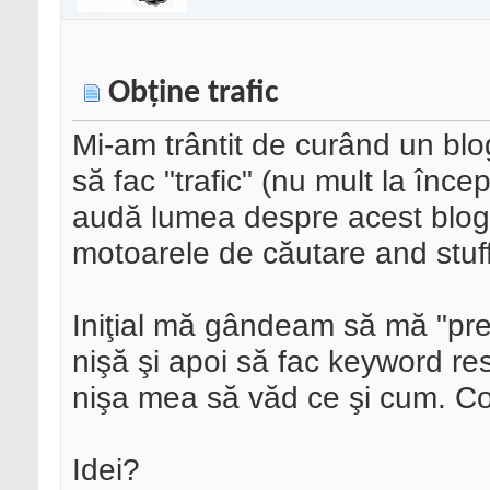
Obţine trafic
Mi-am trântit de curând un blo
să fac "trafic" (nu mult la înc
audă lumea despre acest blog în
motoarele de căutare and stuff
Iniţial mă gândeam să mă "prez
nişă şi apoi să fac keyword r
nişa mea să văd ce şi cum. Conţ
Idei?