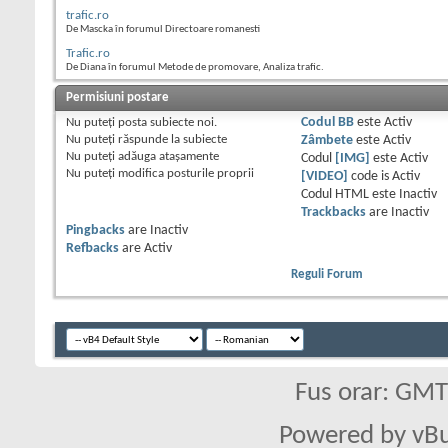
trafic.ro
De Mascka în forumul Directoare romanesti
Trafic.ro
De Diana în forumul Metode de promovare, Analiza trafic.
Permisiuni postare
Nu puteţi
posta subiecte noi.
Codul BB
este
Activ
Nu puteţi
răspunde la subiecte
Zâmbete
este
Activ
Nu puteţi
adăuga ataşamente
Codul
[IMG]
este
Activ
Nu puteţi
modifica posturile proprii
[VIDEO]
code is
Activ
Codul HTML este
Inactiv
Trackbacks
are
Inactiv
Pingbacks
are
Inactiv
Refbacks
are
Activ
Reguli Forum
Fus orar: GM
Powered by vBu