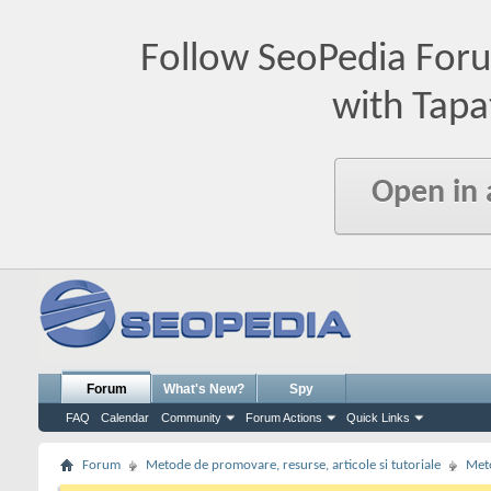
Follow SeoPedia For
with Tapa
Open in
Forum
What's New?
Spy
FAQ
Calendar
Community
Forum Actions
Quick Links
Forum
Metode de promovare, resurse, articole si tutoriale
Meto