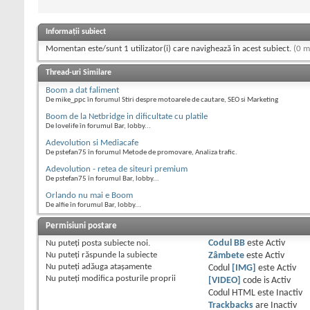
Informații subiect
Momentan este/sunt 1 utilizator(i) care navighează în acest subiect.
(0 m
Thread-uri Similare
Boom a dat faliment
De mike_ppc în forumul Stiri despre motoarele de cautare, SEO si Marketing
Boom de la Netbridge in dificultate cu platile
De lovelife în forumul Bar, lobby...
Adevolution si Mediacafe
De pstefan75 în forumul Metode de promovare, Analiza trafic.
Adevolution - retea de siteuri premium
De pstefan75 în forumul Bar, lobby...
Orlando nu mai e Boom
De alfie în forumul Bar, lobby...
Permisiuni postare
Nu puteţi
posta subiecte noi.
Codul BB
este
Activ
Nu puteţi
răspunde la subiecte
Zâmbete
este
Activ
Nu puteţi
adăuga ataşamente
Codul
[IMG]
este
Activ
Nu puteţi
modifica posturile proprii
[VIDEO]
code is
Activ
Codul HTML este
Inactiv
Trackbacks
are
Inactiv