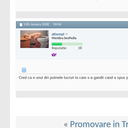
13th January 2008,
09:04
attempt
Membru SeoPedia
Reputatie:
38
Cred ca e unul din putinele lucruri la care s-a gandit cand a spus 
«
Promovare in T