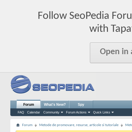
Follow SeoPedia For
with Tapa
Open in
Forum
What's New?
Spy
FAQ
Calendar
Community
Forum Actions
Quick Links
Forum
Metode de promovare, resurse, articole si tutoriale
Meto