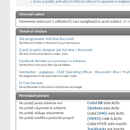
«
Scriu si public articole (+1 link) pe site-uri in spaniola si engleza
Informații subiect
Momentan este/sunt 1 utilizator(i) care navighează în acest subiect.
(0 m
Thread-uri Similare
Job programator full-time Bucuresti
De Marius Cristian în forumul Locuri de munca
[Caut] Graphic designer job full time / Bucuresti
De Tom în forumul Servicii web / Jobs
Facebook doreste sa concureze cu Adsense
De Nichita în forumul Stiri Social Media
GeoRanker - angajeaza - Chief Operating Officer - Bucuresti / Ilfov / Pra
De sergiuliano în forumul Servicii web / Jobs
Pt Cine Doreste
De w3bmaster în forumul Link/banner exchange
Permisiuni postare
Nu puteţi
posta subiecte noi.
Codul BB
este
Activ
Nu puteţi
răspunde la subiecte
Zâmbete
este
Activ
Nu puteţi
adăuga ataşamente
Codul
[IMG]
este
Activ
Nu puteţi
modifica posturile proprii
[VIDEO]
code is
Activ
Codul HTML este
Inactiv
Trackbacks
are
Inactiv