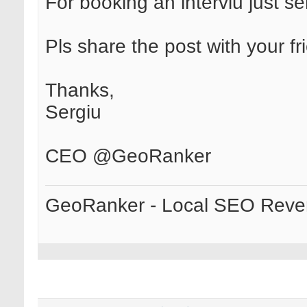
For booking an interviu just 
Pls share the post with your fr
Thanks,
Sergiu
CEO @GeoRanker
GeoRanker - Local SEO Rever