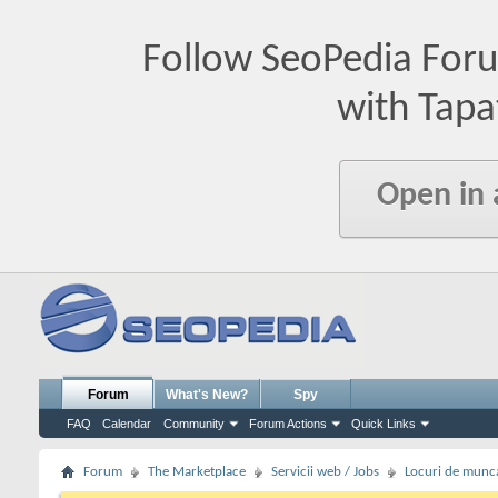
Follow SeoPedia For
with Tapa
Open in
Forum
What's New?
Spy
FAQ
Calendar
Community
Forum Actions
Quick Links
Forum
The Marketplace
Servicii web / Jobs
Locuri de munc