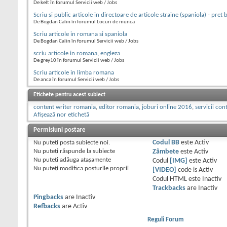
De kelt în forumul Servicii web / Jobs
Scriu si public articole in directoare de articole straine (spaniola) - pret
De Bogdan Calin în forumul Locuri de munca
Scriu articole in romana si spaniola
De Bogdan Calin în forumul Servicii web / Jobs
scriu articole in romana, engleza
De grey10 în forumul Servicii web / Jobs
Scriu articole in limba romana
De anca în forumul Servicii web / Jobs
Etichete pentru acest subiect
content writer romania
,
editor romania
,
joburi online 2016
,
servicii con
Afișează nor etichetă
Permisiuni postare
Nu puteţi
posta subiecte noi.
Codul BB
este
Activ
Nu puteţi
răspunde la subiecte
Zâmbete
este
Activ
Nu puteţi
adăuga ataşamente
Codul
[IMG]
este
Activ
Nu puteţi
modifica posturile proprii
[VIDEO]
code is
Activ
Codul HTML este
Inactiv
Trackbacks
are
Inactiv
Pingbacks
are
Inactiv
Refbacks
are
Activ
Reguli Forum