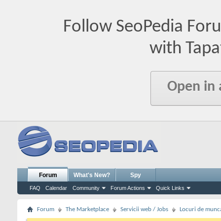
Follow SeoPedia For
with Tapa
Open in
Forum
What's New?
Spy
FAQ
Calendar
Community
Forum Actions
Quick Links
Forum
The Marketplace
Servicii web / Jobs
Locuri de munc