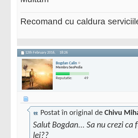
Recomand cu caldura serviciil
12th February 2016,
18:26
Bogdan Calin
Membru SeoPedia
Reputatie:
49
Postat în original de
Chivu Mih
Salut Bogdan... Sa nu crezi ca 
lei??