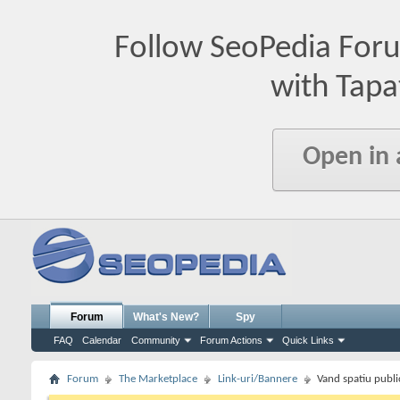
Follow SeoPedia For
with Tapa
Open in
Forum
What's New?
Spy
FAQ
Calendar
Community
Forum Actions
Quick Links
Forum
The Marketplace
Link-uri/Bannere
Vand spatiu public