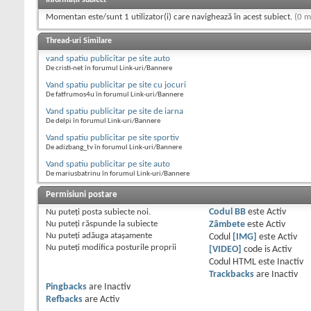
Informații subiect
Momentan este/sunt 1 utilizator(i) care navighează în acest subiect.
(0 m
Thread-uri Similare
vand spatiu publicitar pe site auto
De cristi-net în forumul Link-uri/Bannere
Vand spatiu publicitar pe site cu jocuri
De fatfrumos4u în forumul Link-uri/Bannere
Vand spatiu publicitar pe site de iarna
De delpi în forumul Link-uri/Bannere
Vand spatiu publicitar pe site sportiv
De adizbang_tv în forumul Link-uri/Bannere
Vand spatiu publicitar pe site auto
De mariusbatrinu în forumul Link-uri/Bannere
Permisiuni postare
Nu puteţi
posta subiecte noi.
Codul BB
este
Activ
Nu puteţi
răspunde la subiecte
Zâmbete
este
Activ
Nu puteţi
adăuga ataşamente
Codul
[IMG]
este
Activ
Nu puteţi
modifica posturile proprii
[VIDEO]
code is
Activ
Codul HTML este
Inactiv
Trackbacks
are
Inactiv
Pingbacks
are
Inactiv
Refbacks
are
Activ