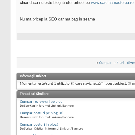
chiar daca nu este blog iti ofer articol pe
www.sarcina-nasterea.ro
Nu ma pricep la SEO dar ma bag in seama
«
Cumpar link-uri - dive
Informații subiect
Momentan este/sunt 1 utilizator(i) care navighează în acest subiect.
(0 m
Thread-uri Similare
Cumpar review-uri pe blog
De SeerKan în forumul Link-uri/Bannere
Cumpar posturi pe blog-uri
De mariusx în forumul Link-uri/Bannere
Cumpar posturi in blog!
De Serban Cristian în forumul Link-uri/Bannere