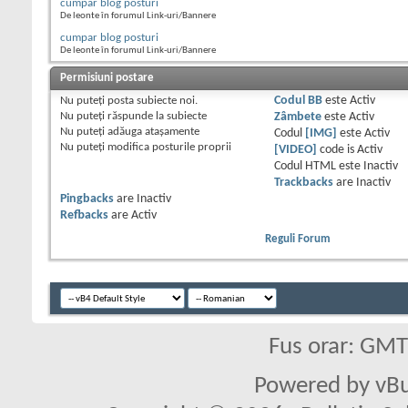
cumpar blog posturi
De leonte în forumul Link-uri/Bannere
cumpar blog posturi
De leonte în forumul Link-uri/Bannere
Permisiuni postare
Nu puteţi
posta subiecte noi.
Codul BB
este
Activ
Nu puteţi
răspunde la subiecte
Zâmbete
este
Activ
Nu puteţi
adăuga ataşamente
Codul
[IMG]
este
Activ
Nu puteţi
modifica posturile proprii
[VIDEO]
code is
Activ
Codul HTML este
Inactiv
Trackbacks
are
Inactiv
Pingbacks
are
Inactiv
Refbacks
are
Activ
Reguli Forum
Fus orar: GM
Powered by vBu