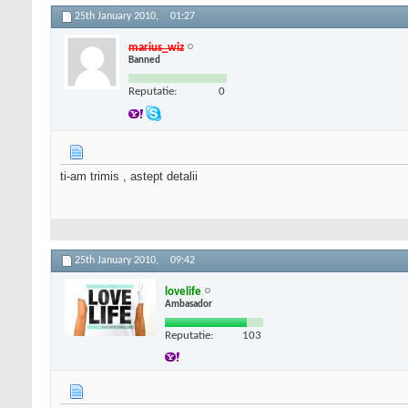
25th January 2010,
01:27
marius_wiz
Banned
Reputatie:
0
ti-am trimis , astept detalii
25th January 2010,
09:42
lovelife
Ambasador
Reputatie:
103