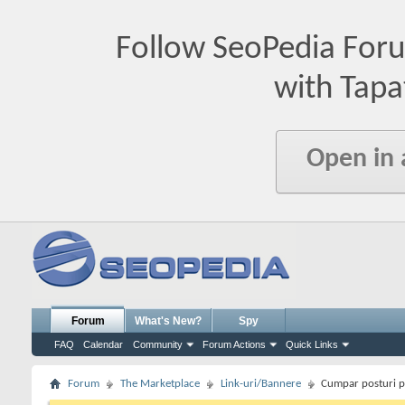
Follow SeoPedia For
with Tapa
Open in
Forum
What's New?
Spy
FAQ
Calendar
Community
Forum Actions
Quick Links
Forum
The Marketplace
Link-uri/Bannere
Cumpar posturi pe