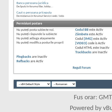
Banca persoana juridica
De Sputz în forumul Bar, lobby...
Caut o persoana priceputa
De midanius în forumul Servicii web / Jobs
Permisiuni postare
Nu puteţi
posta subiecte noi.
Codul BB
este
Activ
Nu puteţi
răspunde la subiecte
Zâmbete
este
Activ
Nu puteţi
adăuga ataşamente
Codul
[IMG]
este
Activ
Nu puteţi
modifica posturile proprii
[VIDEO]
code is
Activ
Codul HTML este
Inactiv
Trackbacks
are
Inactiv
Pingbacks
are
Inactiv
Refbacks
are
Activ
Reguli Forum
Fus orar: GM
Powered by vBu