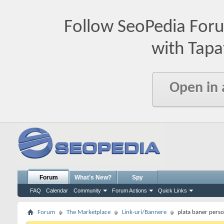
Follow SeoPedia For
with Tapa
Open in
Forum
What's New?
Spy
FAQ
Calendar
Community
Forum Actions
Quick Links
Forum
The Marketplace
Link-uri/Bannere
plata baner perso