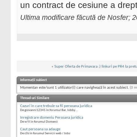
un contract de cesiune a drept
Ultima modificare făcută de Nosfer; 
«
Super Oferta de Primavara :) linkuri pe PR4 la pretu
Informații subiect
Momentan este/sunt 1 utilizator(i) care navighează în acest subiect.
(0 m
Thread-uri Similare
Cazuri in care trebuie sa fii persoana juridica
De giovanni12345 în forumul Bar, lobby...
Inregistrare domeniu Persoana juridica
De w!ll în forumul Domenii
Caut persoana sa adauge
De c0s în forumul Servicii web / Jobs