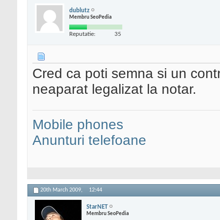
dublutz
Membru SeoPedia
Reputatie:
35
Cred ca poti semna si un cont
neaparat legalizat la notar.
Mobile phones
Anunturi telefoane
20th March 2009,
12:44
StarNET
Membru SeoPedia