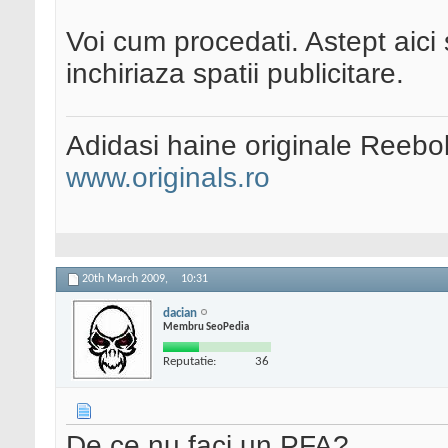
Voi cum procedati. Astept aici 
inchiriaza spatii publicitare.
Adidasi haine originale Reebo
www.originals.ro
20th March 2009,
10:31
dacian
Membru SeoPedia
Reputatie:
36
De ce nu faci un PFA?