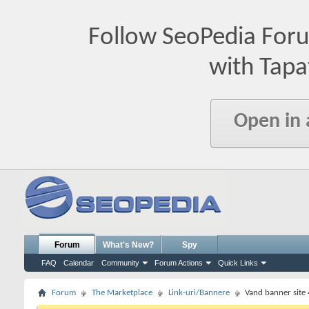
Follow SeoPedia For
with Tapa
Open in
Forum
What's New?
Spy
FAQ
Calendar
Community
Forum Actions
Quick Links
Forum
The Marketplace
Link-uri/Bannere
Vand banner site 