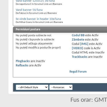
Vand banner 125x125 3$/luna
De nepotuno1 în forumul Link-uri/Bannere
Vand banner 5$/luna
De Fabius în forumul Link-uri/Bannere
Se vinde banner in header 10e/luna
De Mihai Gianu în forumul Link-uri/Bannere
Permisiuni postare
Nu puteţi
posta subiecte noi.
Codul BB
este
Activ
Nu puteţi
răspunde la subiecte
Zâmbete
este
Activ
Nu puteţi
adăuga ataşamente
Codul
[IMG]
este
Activ
Nu puteţi
modifica posturile proprii
[VIDEO]
code is
Activ
Codul HTML este
Inactiv
Trackbacks
are
Inactiv
Pingbacks
are
Inactiv
Refbacks
are
Activ
Reguli Forum
Fus orar: GM