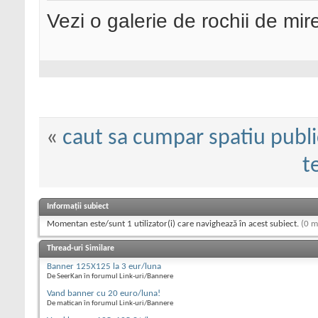
Vezi o galerie de rochii de mi
«
caut sa cumpar spatiu publi
t
Informații subiect
Momentan este/sunt 1 utilizator(i) care navighează în acest subiect.
(0 m
Thread-uri Similare
Banner 125X125 la 3 eur/luna
De SeerKan în forumul Link-uri/Bannere
Vand banner cu 20 euro/luna!
De matican în forumul Link-uri/Bannere