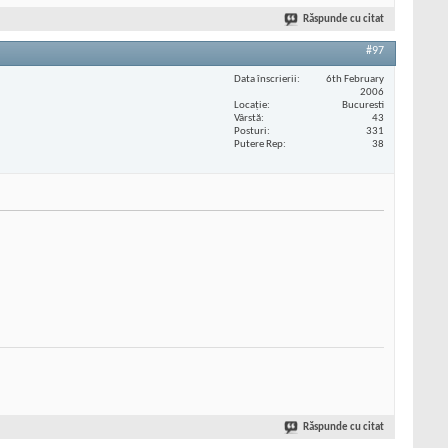
Răspunde cu citat
#97
Data înscrierii
6th February
2006
Locaţie
Bucuresti
Vârstă
43
Posturi
331
Putere Rep
38
Răspunde cu citat