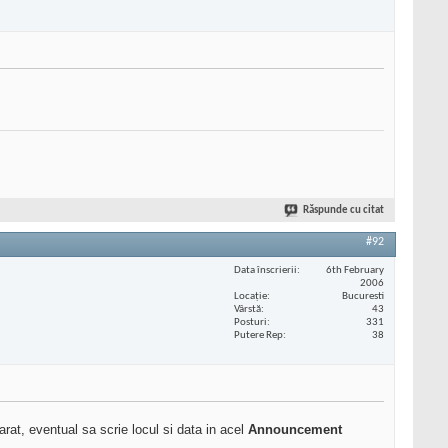
Răspunde cu citat
#92
Data înscrierii
6th February
2006
Locaţie
Bucuresti
Vârstă
43
Posturi
331
Putere Rep
38
rat, eventual sa scrie locul si data in acel
Announcement