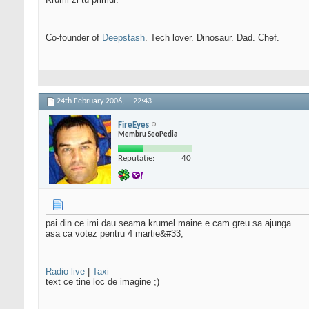
Co-founder of
Deepstash
. Tech lover. Dinosaur. Dad. Chef.
24th February 2006,
22:43
FireEyes
Membru SeoPedia
Reputatie:
40
pai din ce imi dau seama krumel maine e cam greu sa ajunga.
asa ca votez pentru 4 martie&#33;
Radio live
|
Taxi
text ce tine loc de imagine ;)