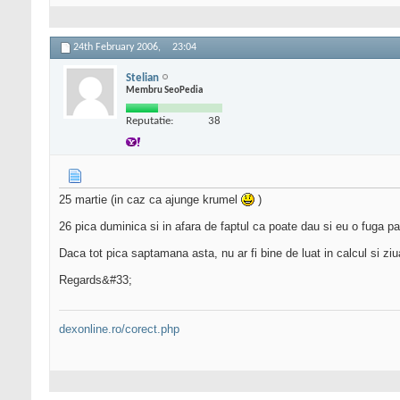
24th February 2006,
23:04
Stelian
Membru SeoPedia
Reputatie:
38
25 martie (in caz ca ajunge krumel
)
26 pica duminica si in afara de faptul ca poate dau si eu o fuga
Daca tot pica saptamana asta, nu ar fi bine de luat in calcul si zi
Regards&#33;
dexonline.ro/corect.php