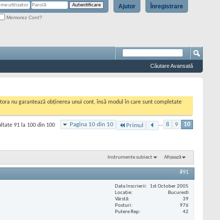
Ajutor
Înregistrare
Memorez Cont?
Căutare Avansată
cestora nu garantează obținerea unui cont, însă modul în care sunt completate
Pagina 10 din 10
...
8
9
10
ltate 91 la 100 din 100
Primul
Instrumente subiect
Afișează
#91
Data înscrierii
1st October 2005
Locaţie
Bucuresti
Vârstă
39
Posturi
976
Putere Rep
42