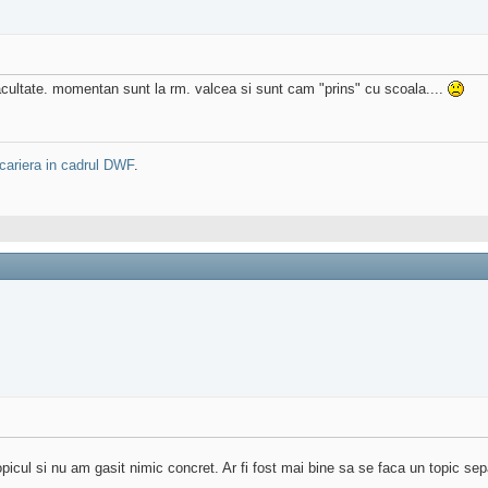
 facultate. momentan sunt la rm. valcea si sunt cam "prins" cu scoala....
cariera in cadrul DWF
.
icul si nu am gasit nimic concret. Ar fi fost mai bine sa se faca un topic sepa