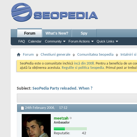
Forum
What's New?
Spy
FAQ
Calendar
Community
Forum Actions
Quick Links
Forum
Chestiuni generale
Comunitatea Seopedia
Intalniri 
SeoPedia este o comunitate inchisă
incă din 2008
. Pentru a beneficia de un c
ajută la obținerea acestuia.
Regulile si politica Seopedia
. Primul post ar trebu
Subiect:
SeoPedia Party reloaded. When ?
24th February 2006,
17:12
meetzah
Ambasador
Reputatie:
42