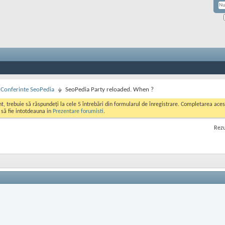
si Conferinte SeoPedia
SeoPedia Party reloaded. When ?
ont, trebuie să răspundeți la cele 5 întrebări din formularul de înregistrare. Completarea a
i să fie intotdeauna in
Prezentare forumisti
.
Rezu