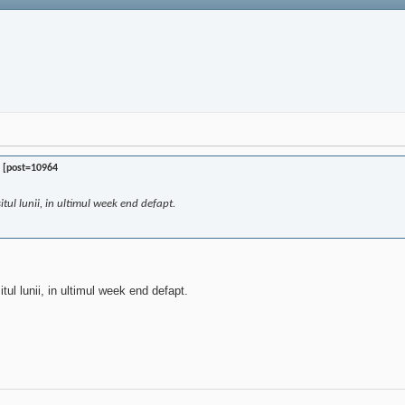
 [post=10964
situl lunii, in ultimul week end defapt.
itul lunii, in ultimul week end defapt.