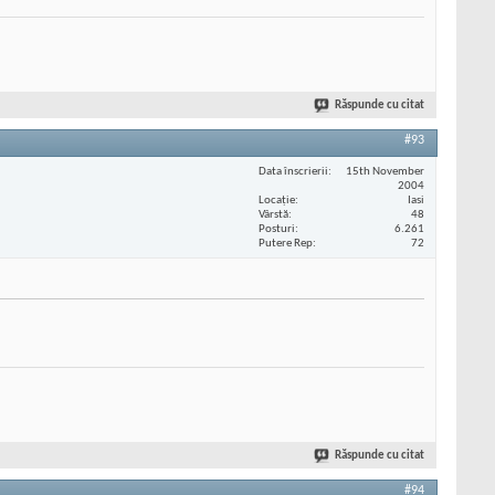
Răspunde cu citat
#93
Data înscrierii
15th November
2004
Locaţie
Iasi
Vârstă
48
Posturi
6.261
Putere Rep
72
Răspunde cu citat
#94