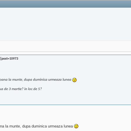
 [post=10973
ga pana la munte, dupa duminica urmeaza lunea
iua de 3 martie? in loc de 5?
 pana la munte, dupa duminica urmeaza lunea