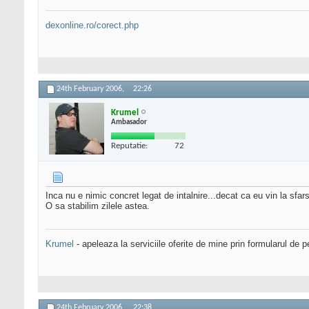
dexonline.ro/corect.php
24th February 2006,
22:26
Krumel
Ambasador
Reputatie:
72
Inca nu e nimic concret legat de intalnire...decat ca eu vin la sfars
O sa stabilim zilele astea.
Krumel
- apeleaza la serviciile oferite de mine prin formularul de p
24th February 2006,
22:38