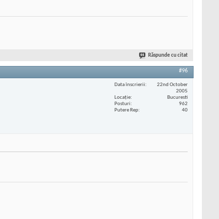
Răspunde cu citat
#96
Data înscrierii
22nd October
2005
Locaţie
Bucuresti
Posturi
962
Putere Rep
40