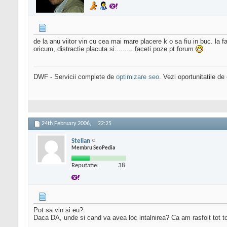
de la anu viitor vin cu cea mai mare placere k o sa fiu in buc. la
oricum, distractie placuta si......... faceti poze pt forum
DWF - Servicii complete de
optimizare seo
. Vezi oportunitatile de
24th February 2006,
22:25
Stelian
Membru SeoPedia
Reputatie:
38
Pot sa vin si eu?
Daca DA, unde si cand va avea loc intalnirea? Ca am rasfoit tot top