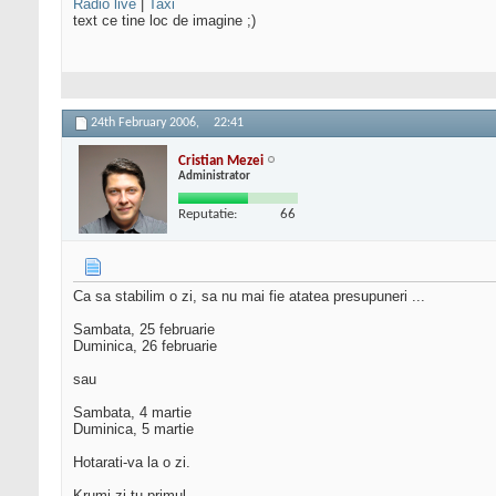
Radio live
|
Taxi
text ce tine loc de imagine ;)
24th February 2006,
22:41
Cristian Mezei
Administrator
Reputatie:
66
Ca sa stabilim o zi, sa nu mai fie atatea presupuneri ...
Sambata, 25 februarie
Duminica, 26 februarie
sau
Sambata, 4 martie
Duminica, 5 martie
Hotarati-va la o zi.
Krumi zi tu primul.