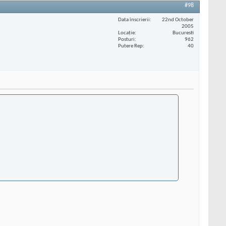
#98
Data înscrierii
22nd October
2005
Locaţie
Bucuresti
Posturi
962
Putere Rep
40