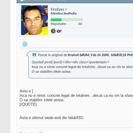
FireEyes
Membru SeoPedia
Reputatie:
40
Postat în original de
Krumel &#064; Feb 24 2006, 10&#58;26 PM)
Quoted post[/post]</div><div class='quotemain'>
Inca nu e nimic concret legat de intalnire...decat ca eu vin la sfar
O sa stabilim zilele astea.
Asta e ]
Inca nu e nimic concret legat de intalnire...decat ca eu vin la sfars
O sa stabilim zilele astea.
[/QUOTE]
Asta e ultimul week-end din feb&#33;