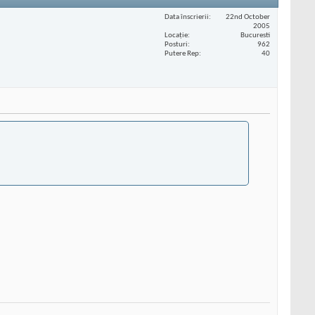
Data înscrierii
22nd October
2005
Locaţie
Bucuresti
Posturi
962
Putere Rep
40