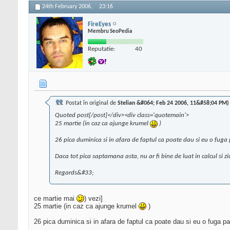
24th February 2006,
23:16
FireEyes
Membru SeoPedia
Reputatie:
40
Postat în original de
Stelian &#064; Feb 24 2006, 11&#58;04 PM)
Quoted post[/post]</div><div class='quotemain'>
25 martie (in caz ca ajunge krumel
)
26 pica duminica si in afara de faptul ca poate dau si eu o fu
Daca tot pica saptamana asta, nu ar fi bine de luat in calcul si z
Regards&#33;
ce martie mai
) vezi]
25 martie (in caz ca ajunge krumel
)
26 pica duminica si in afara de faptul ca poate dau si eu o fuga