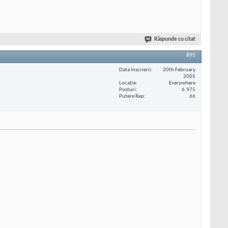
Răspunde cu citat
#95
Data înscrierii
20th February
2005
Locaţie
Everywhere
Posturi
6.975
Putere Rep
66