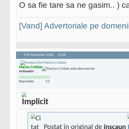
O sa fie tare sa ne gasim..
) c
[Vand] Advertoriale pe domenii
17th November 2018,
13:26
Marius Cristian
Ambasador
Reputatie:
53
Postat în original de
inscaun