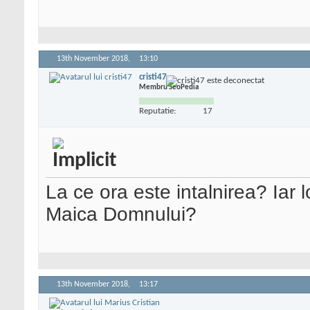
13th November 2018,
13:10
cristi47
Membru SeoPedia
Reputatie:
17
La ce ora este intalnirea? Iar
Maica Domnului?
13th November 2018,
13:17