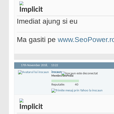
Imediat ajung si eu
Ma gasiti pe
www.SeoPower.r
17th November 2018,
13:22
inscaun
Membru SeoPedia
Reputatie:
40