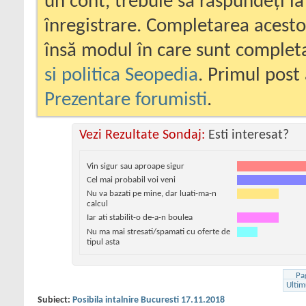
un cont, trebuie să răspundeți la
înregistrare. Completarea acesto
însă modul în care sunt completa
si politica Seopedia
. Primul post 
Prezentare forumisti
.
Vezi Rezultate Sondaj:
Esti interesat?
Vin sigur sau aproape sigur
Cel mai probabil voi veni
Nu va bazati pe mine, dar luati-ma-n
calcul
Iar ati stabilit-o de-a-n boulea
Nu ma mai stresati/spamati cu oferte de
tipul asta
Pa
Ultim
Subiect:
Posibila intalnire Bucuresti 17.11.2018