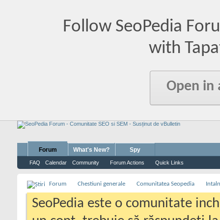
Follow SeoPedia For
with Tapa
Open in
Forum
What's New?
Spy
FAQ
Calendar
Community
Forum Actions
Quick Links
Forum
Chestiuni generale
Comunitatea Seopedia
Intal
SeoPedia este o comunitate inc