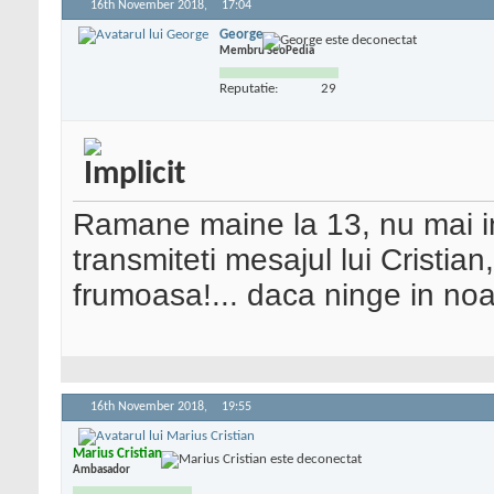
16th November 2018,
17:04
George
Membru SeoPedia
Reputatie:
29
Ramane maine la 13, nu mai i
transmiteti mesajul lui Cristia
frumoasa!... daca ninge in noa
16th November 2018,
19:55
Marius Cristian
Ambasador