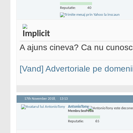
Reputatie:
40
A ajuns cineva? Ca nu cunosc 
[Vand] Advertoriale pe domenii
17th November 2018,
13:13
AntonioTony
Membru SeoPedia
Reputatie:
65