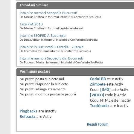
Thread-uri Similare
Intalnire membri Seopedia Bucuresti
De Marius Cristian în forumul Intalniri si Conferinte SeoPedia
Taxe PFA 2018
De Marius Cristian în forumul Legislatie internet
Intalnire SEOPEDIA Bucuresti
De Duca Adrian în forumul Intalniri si Conferinte SeoPedia
Intalnire in Bucuresti SEOPedia - 2Parale
De Krumel în forumul Intalniri si Conferinte SeoPedia
Intalnire membri Seopedia din Bucuresti
De Popescu Marian în forumul Intalniri si Conferinte SeoPedia
Permisiuni postare
Nu puteţi
posta subiecte noi.
Codul BB
este
Activ
Nu puteţi
răspunde la subiecte
Zâmbete
este
Activ
Nu puteţi
adăuga ataşamente
Codul
[IMG]
este
Activ
Nu puteţi
modifica posturile proprii
[VIDEO]
code is
Activ
Codul HTML este
Inactiv
Trackbacks
are
Inactiv
Pingbacks
are
Inactiv
Refbacks
are
Activ
Reguli Forum