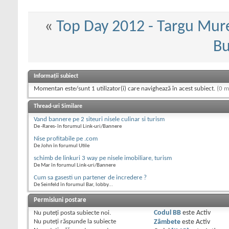
«
Top Day 2012 - Targu Mur
Bu
Informații subiect
Momentan este/sunt 1 utilizator(i) care navighează în acest subiect.
(0 m
Thread-uri Similare
Vand bannere pe 2 siteuri nisele culinar si turism
De -Rares- în forumul Link-uri/Bannere
Nise profitabile pe .com
De John în forumul Utile
schimb de linkuri 3 way pe nisele imobiliare, turism
De Mar în forumul Link-uri/Bannere
Cum sa gasesti un partener de incredere ?
De Seinfeld în forumul Bar, lobby...
Permisiuni postare
Nu puteţi
posta subiecte noi.
Codul BB
este
Activ
Nu puteţi
răspunde la subiecte
Zâmbete
este
Activ