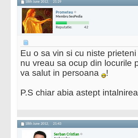
18th June 2012,
21:29
Prometeu
Membru SeoPedia
Reputatie:
42
Eu o sa vin si cu niste priete
nu vreau sa ocup din locurile p
va salut in persoana
!
P.S chiar abia astept intalnirea
18th June 2012,
21:43
Serban Cristian