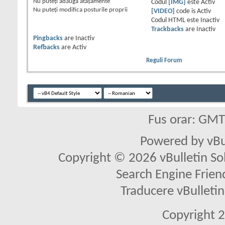
Nu puteţi
adăuga ataşamente
Codul
[IMG]
este
Activ
Nu puteţi
modifica posturile proprii
[VIDEO]
code is
Activ
Codul HTML este
Inactiv
Trackbacks
are
Inactiv
Pingbacks
are
Inactiv
Refbacks
are
Activ
Reguli Forum
Fus orar: GM
Powered by vBu
Copyright © 2026 vBulletin Solu
Search Engine Frien
Traducere vBullet
Copyright 