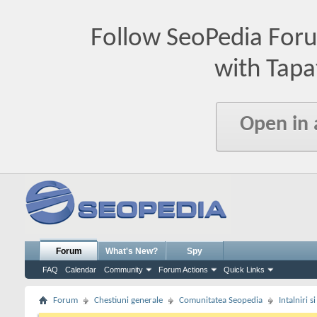
Follow SeoPedia For
with Tapa
Open in
Forum
What's New?
Spy
FAQ
Calendar
Community
Forum Actions
Quick Links
Forum
Chestiuni generale
Comunitatea Seopedia
Intalniri 