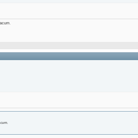
 acum.
acum.