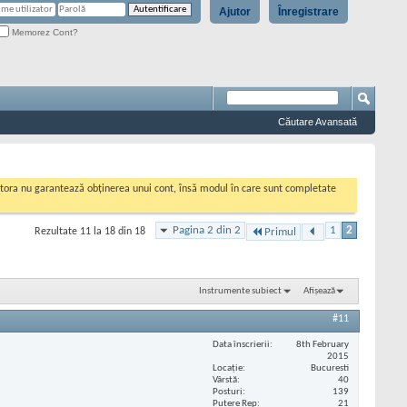
Ajutor
Înregistrare
Memorez Cont?
Căutare Avansată
cestora nu garantează obținerea unui cont, însă modul în care sunt completate
Pagina 2 din 2
1
2
Rezultate 11 la 18 din 18
Primul
Instrumente subiect
Afișează
#11
Data înscrierii
8th February
2015
Locaţie
Bucuresti
Vârstă
40
Posturi
139
Putere Rep
21