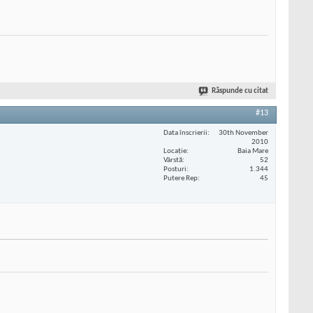
Răspunde cu citat
#13
Data înscrierii
30th November
2010
Locaţie
Baia Mare
Vârstă
52
Posturi
1.344
Putere Rep
45