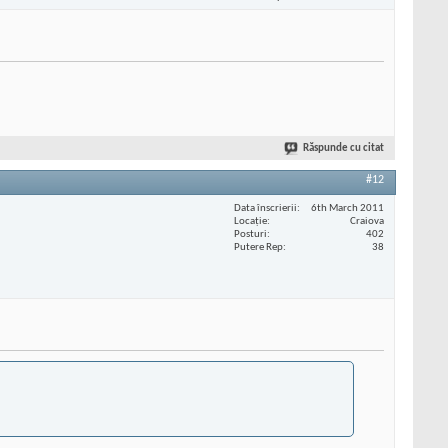
Răspunde cu citat
#12
Data înscrierii
6th March 2011
Locaţie
Craiova
Posturi
402
Putere Rep
38