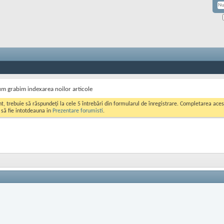
m grabim indexarea noilor articole
ont, trebuie să răspundeți la cele 5 întrebări din formularul de înregistrare. Completarea a
i să fie intotdeauna in
Prezentare forumisti
.