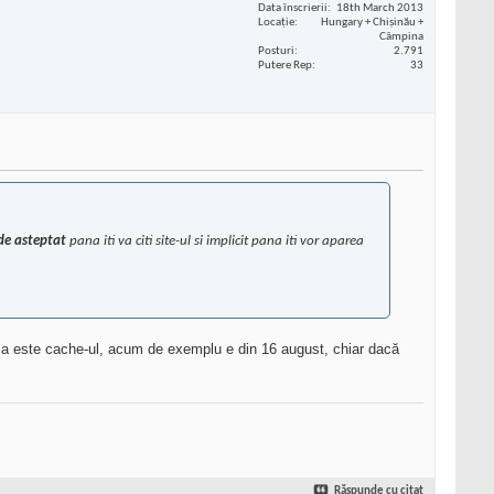
Data înscrierii
18th March 2013
Locaţie
Hungary + Chișinău +
Câmpina
Posturi
2.791
Putere Rep
33
 de asteptat
pana iti va citi site-ul si implicit pana iti vor aparea
ema este cache-ul, acum de exemplu e din 16 august, chiar dacă
Răspunde cu citat