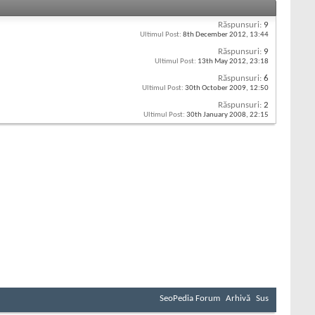
Răspunsuri:
9
Ultimul Post:
8th December 2012,
13:44
Răspunsuri:
9
Ultimul Post:
13th May 2012,
23:18
Răspunsuri:
6
Ultimul Post:
30th October 2009,
12:50
Răspunsuri:
2
Ultimul Post:
30th January 2008,
22:15
SeoPedia Forum
Arhivă
Sus