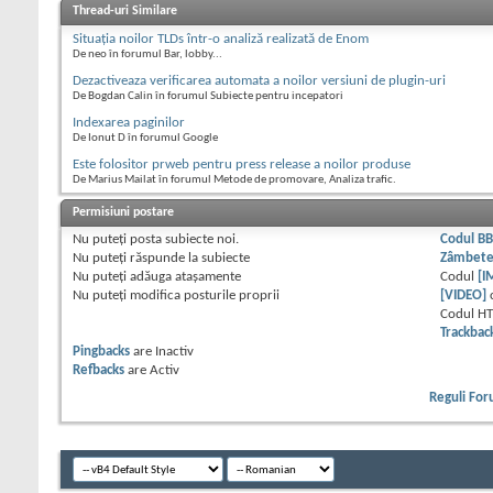
Thread-uri Similare
Situația noilor TLDs într-o analiză realizată de Enom
De neo în forumul Bar, lobby...
Dezactiveaza verificarea automata a noilor versiuni de plugin-uri
De Bogdan Calin în forumul Subiecte pentru incepatori
Indexarea paginilor
De Ionut D în forumul Google
Este folositor prweb pentru press release a noilor produse
De Marius Mailat în forumul Metode de promovare, Analiza trafic.
Permisiuni postare
Nu puteţi
posta subiecte noi.
Codul B
Nu puteţi
răspunde la subiecte
Zâmbet
Nu puteţi
adăuga ataşamente
Codul
[I
Nu puteţi
modifica posturile proprii
[VIDEO]
Codul H
Trackbac
Pingbacks
are
Inactiv
Refbacks
are
Activ
Reguli Fo