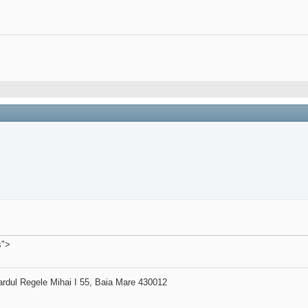
s">
ardul Regele Mihai I 55, Baia Mare 430012