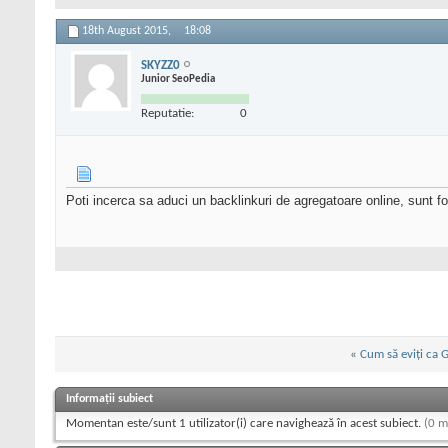
18th August 2015,
18:08
SKYZZ0
Junior SeoPedia
Reputatie:
0
Poti incerca sa aduci un backlinkuri de agregatoare online, sunt f
«
Cum să eviți ca 
Informații subiect
Momentan este/sunt 1 utilizator(i) care navighează în acest subiect.
(0 m