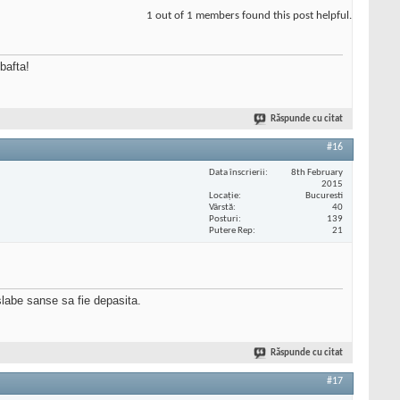
1 out of 1 members found this post helpful.
bafta!
Răspunde cu citat
#16
Data înscrierii
8th February
2015
Locaţie
Bucuresti
Vârstă
40
Posturi
139
Putere Rep
21
slabe sanse sa fie depasita.
Răspunde cu citat
#17