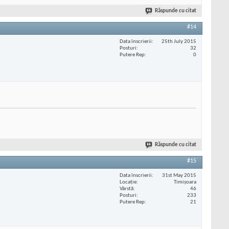
Răspunde cu citat
#14
Data înscrierii
25th July 2015
Posturi
32
Putere Rep
0
Răspunde cu citat
#15
Data înscrierii
31st May 2015
Locaţie
Timișoara
Vârstă
46
Posturi
233
Putere Rep
21