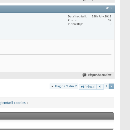
#18
Data înscrierii
25th July 2015
Posturi
32
Putere Rep
0
Răspunde cu citat
Pagina 2 din 2
1
2
Primul
lemtarii cookies
»