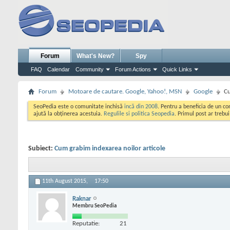
Forum
What's New?
Spy
FAQ
Calendar
Community
Forum Actions
Quick Links
Forum
Motoare de cautare. Google, Yahoo!, MSN
Google
Cu
SeoPedia este o comunitate inchisă
incă din 2008
. Pentru a beneficia de un c
ajută la obținerea acestuia.
Regulile si politica Seopedia
. Primul post ar trebu
Subiect:
Cum grabim indexarea noilor articole
11th August 2015,
17:50
Raknar
Membru SeoPedia
Reputatie:
21