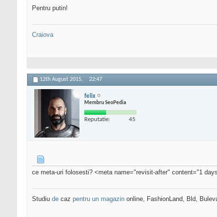
Pentru putin!
Craiova
12th August 2015,
22:47
felix
Membru SeoPedia
Reputatie:
45
ce meta-uri folosesti? <meta name="revisit-after" content="1 day
Studiu
de
caz
pentru un magazin
online, FashionLand, Bld, Bulev