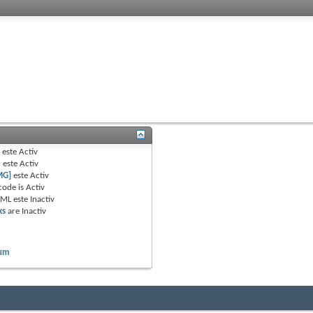
B
este
Activ
e
este
Activ
MG]
este
Activ
code is
Activ
TML este
Inactiv
ks
are
Inactiv
rum