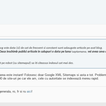
g este data (si) de cat de frecvent si constant sunt adaugate articole pe acel blog.
Daca inschimb publici articole in calupuri o data pe luna
/saptamana,
vei avea ceva
it pe robot (cu sitemapul) sa iti citeasca indexul cat mai des.
dexarea este instant! Folosesc doar Google XML Sitemaps si asta e tot. Probl
100 de site-uri pe car ele am, cele cu autoritate se indexează mereu rapid.
enerala, ro, fr si ru
aici
!