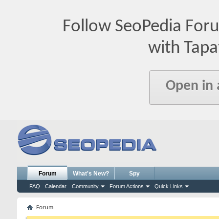
Follow SeoPedia For
with Tapa
Open in
Forum
What's New?
Spy
FAQ
Calendar
Community
Forum Actions
Quick Links
Forum