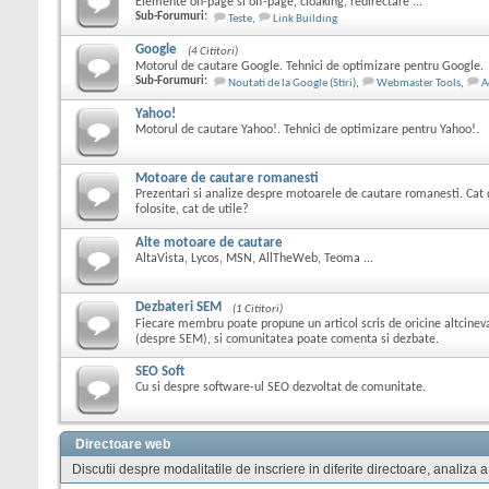
Elemente on-page si off-page, cloaking, redirectare ...
Sub-Forumuri:
Teste
,
Link Building
Google
(4 Cititori)
Motorul de cautare Google. Tehnici de optimizare pentru Google.
Sub-Forumuri:
Noutati de la Google (Stiri)
,
Webmaster Tools
,
A
Yahoo!
Motorul de cautare Yahoo!. Tehnici de optimizare pentru Yahoo!.
Motoare de cautare romanesti
Prezentari si analize despre motoarele de cautare romanesti. Cat 
folosite, cat de utile?
Alte motoare de cautare
AltaVista, Lycos, MSN, AllTheWeb, Teoma ...
Dezbateri SEM
(1 Cititori)
Fiecare membru poate propune un articol scris de oricine altcine
(despre SEM), si comunitatea poate comenta si dezbate.
SEO Soft
Cu si despre software-ul SEO dezvoltat de comunitate.
Directoare web
Discutii despre modalitatile de inscriere in diferite directoare, analiza a