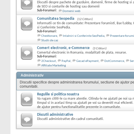
Discutii despre pachete de gazduire, domenii, firme de hosting si 
de SEO si conturile de hosting sau domenii
Sub-Forumuri:
Domenii web
Comunitatea Seopedia
(12 Cititori)
Informatii ce tin de comunitate: Prezentare forumisti, Bar/Lobby, C
si Conferinte SeoPedia.
Sub-Forumuri:
Chestionare
,
Intalniri si Conferinte SeoPedia
,
Prezentare forumi
Studii de caz
Comert electronic, e-Commerce
(3 Cititori)
Comertul electronic in Romania, modalitati de plata, resurse.
Sub-Forumuri:
2Checkout
,
PayPal
,
Gecad ePayment
,
DotCommerce
,
Ser
Affiliate Marketing
Administrativ
Discutii specifice despre administrarea forumului, sectiune de ajutor pen
comunitatii.
Regulile si politica noastra
Va rugam cititi-le cu mare atentie. Citindu-le ne ajutati pe noi s
timpul si in acelasi timp va ajutati pe voi sa deveniti mai eficienti.
de ajutor pentru functionalitatile prezente in comunitate.
Discutii administrative
Discutii administrative din cadrul comunitatii.