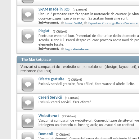
SPAM made in .RO
(3 Cititori)
Site-uri / persoane care fac spam in motoarele de cautare (cuvint
doorway pages) sau prin e-mail. Sa aratam lumii cine sunt.
Sub-Forumuri:
E-mail SPAM
,
Raportari Phishing - Banci/Servicii et
Plagiat
(3 Cititori)
Pentru un web mai bun. Prezentari de site-uri ce detin elemente ale
acordul autorului. Pareri despre cei care practica acest mod de p
elemente furate.
Sub-Forumuri:
Legislatie internet
The Marketplace
Vanzari si cumparari de : website-uri, template-uri (design, layout-uri), do
reciproce (sau nu).
Oferte gratuite
(2 Cititori)
Exclusiv servicii gratuite, fara afilieri, fara warez si altele ilicite.
Cereri Servicii
(1 Cititori)
Exclusiv cereri servicii, fara oferte!
Website-uri
(2 Cititori)
Vanzari si cumparari de website-uri. Comercializare de site-uri we
intelegem un domeniu cu hosting activ, un layout si un continut.
Domenii
(2 Cititori)