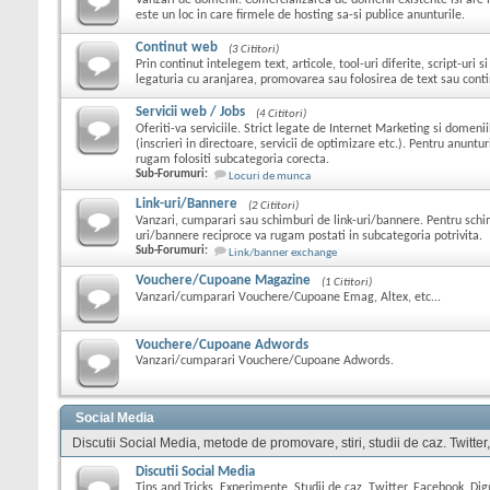
Vanzari de domenii. Comercializarea de domenii existente isi are l
este un loc in care firmele de hosting sa-si publice anunturile.
Continut web
(3 Cititori)
Prin continut intelegem text, articole, tool-uri diferite, script-uri s
legaturia cu aranjarea, promovarea sau folosirea de text sau conti
Servicii web / Jobs
(4 Cititori)
Oferiti-va serviciile. Strict legate de Internet Marketing si domeni
(inscrieri in directoare, servicii de optimizare etc.). Pentru anuntu
rugam folositi subcategoria corecta.
Sub-Forumuri:
Locuri de munca
Link-uri/Bannere
(2 Cititori)
Vanzari, cumparari sau schimburi de link-uri/bannere. Pentru schi
uri/bannere reciproce va rugam postati in subcategoria potrivita.
Sub-Forumuri:
Link/banner exchange
Vouchere/Cupoane Magazine
(1 Cititori)
Vanzari/cumparari Vouchere/Cupoane Emag, Altex, etc...
Vouchere/Cupoane Adwords
Vanzari/cumparari Vouchere/Cupoane Adwords.
Social Media
Discutii Social Media, metode de promovare, stiri, studii de caz. Twitter
Discutii Social Media
Tips and Tricks, Experimente, Studii de caz, Twitter, Facebook, Digg