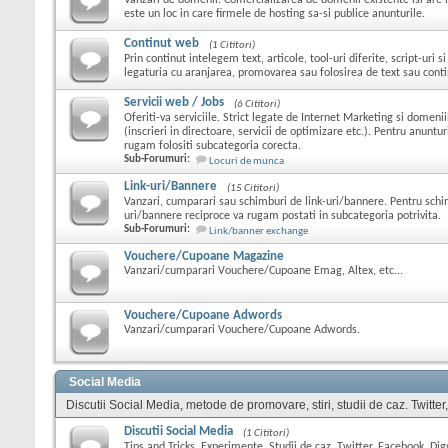
Vanzari de domenii. Comercializarea de domenii existente isi are l
este un loc in care firmele de hosting sa-si publice anunturile.
Continut web
(1 Cititori)
Prin continut intelegem text, articole, tool-uri diferite, script-uri s
legaturia cu aranjarea, promovarea sau folosirea de text sau conti
Servicii web / Jobs
(6 Cititori)
Oferiti-va serviciile. Strict legate de Internet Marketing si domeni
(inscrieri in directoare, servicii de optimizare etc.). Pentru anuntu
rugam folositi subcategoria corecta.
Sub-Forumuri:
Locuri de munca
Link-uri/Bannere
(15 Cititori)
Vanzari, cumparari sau schimburi de link-uri/bannere. Pentru schi
uri/bannere reciproce va rugam postati in subcategoria potrivita.
Sub-Forumuri:
Link/banner exchange
Vouchere/Cupoane Magazine
Vanzari/cumparari Vouchere/Cupoane Emag, Altex, etc...
Vouchere/Cupoane Adwords
Vanzari/cumparari Vouchere/Cupoane Adwords.
Social Media
Discutii Social Media, metode de promovare, stiri, studii de caz. Twitter
Discutii Social Media
(1 Cititori)
Tips and Tricks, Experimente, Studii de caz, Twitter, Facebook, Digg