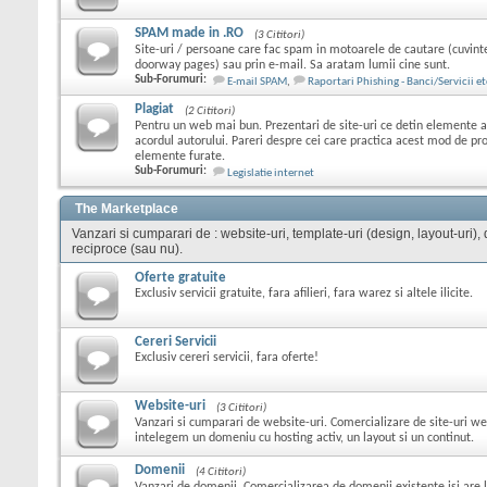
SPAM made in .RO
(3 Cititori)
Site-uri / persoane care fac spam in motoarele de cautare (cuvint
doorway pages) sau prin e-mail. Sa aratam lumii cine sunt.
Sub-Forumuri:
E-mail SPAM
,
Raportari Phishing - Banci/Servicii et
Plagiat
(2 Cititori)
Pentru un web mai bun. Prezentari de site-uri ce detin elemente ale
acordul autorului. Pareri despre cei care practica acest mod de p
elemente furate.
Sub-Forumuri:
Legislatie internet
The Marketplace
Vanzari si cumparari de : website-uri, template-uri (design, layout-uri), do
reciproce (sau nu).
Oferte gratuite
Exclusiv servicii gratuite, fara afilieri, fara warez si altele ilicite.
Cereri Servicii
Exclusiv cereri servicii, fara oferte!
Website-uri
(3 Cititori)
Vanzari si cumparari de website-uri. Comercializare de site-uri we
intelegem un domeniu cu hosting activ, un layout si un continut.
Domenii
(4 Cititori)