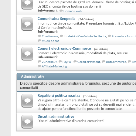
Discutii despre pachete de gazduire, domenii, firme de hosting si 
de SEO si conturile de hosting sau domenii
Sub-Forumuri:
Domenii web
Comunitatea Seopedia
(24 Cititori)
Informatii ce tin de comunitate: Prezentare forumisti, Bar/Lobby, C
si Conferinte SeoPedia.
Sub-Forumuri:
Chestionare
,
Intalniri si Conferinte SeoPedia
,
Prezentare forumi
Studii de caz
Comert electronic, e-Commerce
(6 Cititori)
Comertul electronic in Romania, modalitati de plata, resurse.
Sub-Forumuri:
2Checkout
,
PayPal
,
Gecad ePayment
,
DotCommerce
,
Ser
Affiliate Marketing
Administrativ
Discutii specifice despre administrarea forumului, sectiune de ajutor pen
comunitatii.
Regulile si politica noastra
(1 Cititori)
Va rugam cititi-le cu mare atentie. Citindu-le ne ajutati pe noi s
timpul si in acelasi timp va ajutati pe voi sa deveniti mai eficienti.
de ajutor pentru functionalitatile prezente in comunitate.
Discutii administrative
Discutii administrative din cadrul comunitatii.