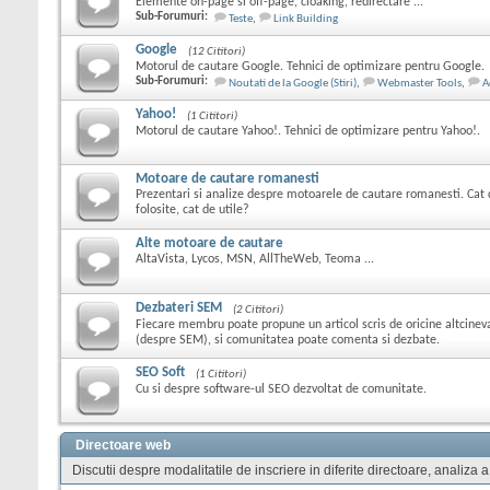
Elemente on-page si off-page, cloaking, redirectare ...
Sub-Forumuri:
Teste
,
Link Building
Google
(12 Cititori)
Motorul de cautare Google. Tehnici de optimizare pentru Google.
Sub-Forumuri:
Noutati de la Google (Stiri)
,
Webmaster Tools
,
A
Yahoo!
(1 Cititori)
Motorul de cautare Yahoo!. Tehnici de optimizare pentru Yahoo!.
Motoare de cautare romanesti
Prezentari si analize despre motoarele de cautare romanesti. Cat 
folosite, cat de utile?
Alte motoare de cautare
AltaVista, Lycos, MSN, AllTheWeb, Teoma ...
Dezbateri SEM
(2 Cititori)
Fiecare membru poate propune un articol scris de oricine altcine
(despre SEM), si comunitatea poate comenta si dezbate.
SEO Soft
(1 Cititori)
Cu si despre software-ul SEO dezvoltat de comunitate.
Directoare web
Discutii despre modalitatile de inscriere in diferite directoare, analiza a