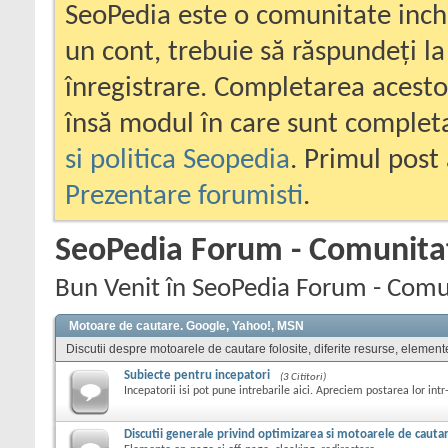
SeoPedia este o comunitate inc
un cont, trebuie să răspundeți la
înregistrare. Completarea acesto
însă modul în care sunt completa
si politica Seopedia
. Primul post 
Prezentare forumisti
.
SeoPedia Forum - Comunita
Bun Venit în SeoPedia Forum - Comu
Motoare de cautare. Google, Yahoo!, MSN
Discutii despre motoarele de cautare folosite, diferite resurse, element
Subiecte pentru incepatori
(3 Cititori)
Incepatorii isi pot pune intrebarile aici. Apreciem postarea lor intr
Discutii generale privind optimizarea si motoarele de cauta