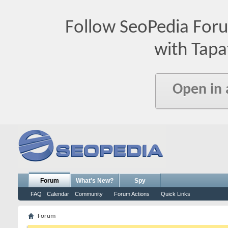
Follow SeoPedia For
with Tapa
Open in
Forum
What's New?
Spy
FAQ
Calendar
Community
Forum Actions
Quick Links
Forum