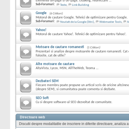
Elemente on-page si off-page, cloaking, redirectare ...
Sub-Forumuri:
Teste
,
Link Building
Google
(6 Cititori)
Motorul de cautare Google. Tehnici de optimizare pentru Google.
Sub-Forumuri:
Noutati de la Google (Stiri)
,
Webmaster Tools
,
A
Yahoo!
Motorul de cautare Yahoo!. Tehnici de optimizare pentru Yahoo!.
Motoare de cautare romanesti
(1 Cititori)
Prezentari si analize despre motoarele de cautare romanesti. Cat 
folosite, cat de utile?
Alte motoare de cautare
AltaVista, Lycos, MSN, AllTheWeb, Teoma ...
Dezbateri SEM
Fiecare membru poate propune un articol scris de oricine altcine
(despre SEM), si comunitatea poate comenta si dezbate.
SEO Soft
Cu si despre software-ul SEO dezvoltat de comunitate.
Directoare web
Discutii despre modalitatile de inscriere in diferite directoare, analiza a