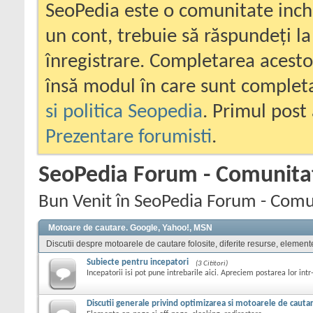
SeoPedia este o comunitate inc
un cont, trebuie să răspundeți la
înregistrare. Completarea acesto
însă modul în care sunt completa
si politica Seopedia
. Primul post 
Prezentare forumisti
.
SeoPedia Forum - Comunita
Bun Venit în SeoPedia Forum - Comu
Motoare de cautare. Google, Yahoo!, MSN
Discutii despre motoarele de cautare folosite, diferite resurse, element
Subiecte pentru incepatori
(3 Cititori)
Incepatorii isi pot pune intrebarile aici. Apreciem postarea lor intr
Discutii generale privind optimizarea si motoarele de cauta