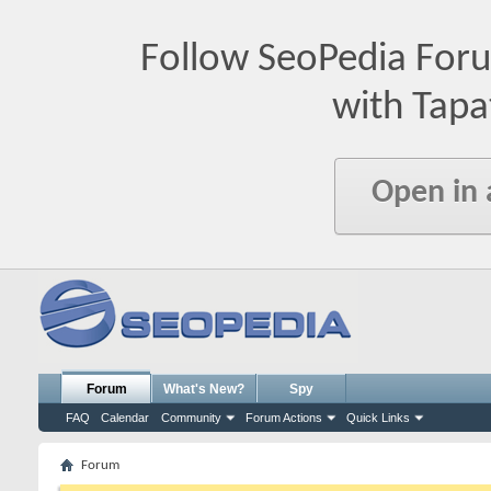
Follow SeoPedia For
with Tapa
Open in
Forum
What's New?
Spy
FAQ
Calendar
Community
Forum Actions
Quick Links
Forum