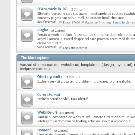
SPAM made in .RO
(2 Cititori)
Site-uri / persoane care fac spam in motoarele de cautare (cuvint
doorway pages) sau prin e-mail. Sa aratam lumii cine sunt.
Sub-Forumuri:
E-mail SPAM
,
Raportari Phishing - Banci/Servicii et
Plagiat
(8 Cititori)
Pentru un web mai bun. Prezentari de site-uri ce detin elemente ale
acordul autorului. Pareri despre cei care practica acest mod de p
elemente furate.
Sub-Forumuri:
Legislatie internet
The Marketplace
Vanzari si cumparari de : website-uri, template-uri (design, layout-uri), do
reciproce (sau nu).
Oferte gratuite
(1 Cititori)
Exclusiv servicii gratuite, fara afilieri, fara warez si altele ilicite.
Cereri Servicii
Exclusiv cereri servicii, fara oferte!
Website-uri
(3 Cititori)
Vanzari si cumparari de website-uri. Comercializare de site-uri we
intelegem un domeniu cu hosting activ, un layout si un continut.
Domenii
(8 Cititori)