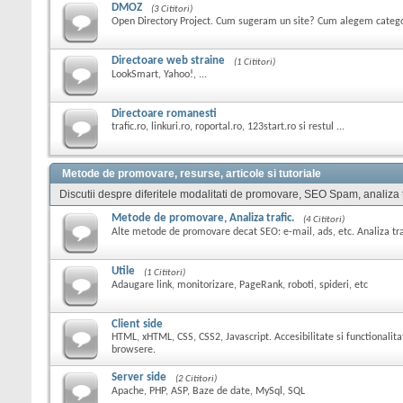
DMOZ
(3 Cititori)
Open Directory Project. Cum sugeram un site? Cum alegem catego
Directoare web straine
(1 Cititori)
LookSmart, Yahoo!, ...
Directoare romanesti
trafic.ro, linkuri.ro, roportal.ro, 123start.ro si restul ...
Metode de promovare, resurse, articole si tutoriale
Discutii despre diferitele modalitati de promovare, SEO Spam, analiza tra
Metode de promovare, Analiza trafic.
(4 Cititori)
Alte metode de promovare decat SEO: e-mail, ads, etc. Analiza trafi
Utile
(1 Cititori)
Adaugare link, monitorizare, PageRank, roboti, spideri, etc
Client side
HTML, xHTML, CSS, CSS2, Javascript. Accesibilitate si functionalita
browsere.
Server side
(2 Cititori)
Apache, PHP, ASP, Baze de date, MySql, SQL