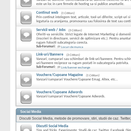
Vanzari de domenii. Comercializarea de domenii existente isi are l
este un loc in care firmele de hosting sa-si publice anunturile.
Continut web
(1 Cititori)
Prin continut intelegem text, articole, tool-uri diferite, script-uri s
legaturia cu aranjarea, promovarea sau folosirea de text sau conti
Servicii web / Jobs
(3 Cititori)
Oferiti-va serviciile. Strict legate de Internet Marketing si domeni
(inscrieri in directoare, servicii de optimizare etc.). Pentru anuntu
rugam folositi subcategoria corecta.
Sub-Forumuri:
Locuri de munca
Link-uri/Bannere
(3 Cititori)
Vanzari, cumparari sau schimburi de link-uri/bannere. Pentru schi
uri/bannere reciproce va rugam postati in subcategoria potrivita.
Sub-Forumuri:
Link/banner exchange
Vouchere/Cupoane Magazine
(1 Cititori)
Vanzari/cumparari Vouchere/Cupoane Emag, Altex, etc...
Vouchere/Cupoane Adwords
Vanzari/cumparari Vouchere/Cupoane Adwords.
Social Media
Discutii Social Media, metode de promovare, stiri, studii de caz. Twitter
Discutii Social Media
Tips and Tricks, Experimente, Studii de caz, Twitter, Facebook, Digg