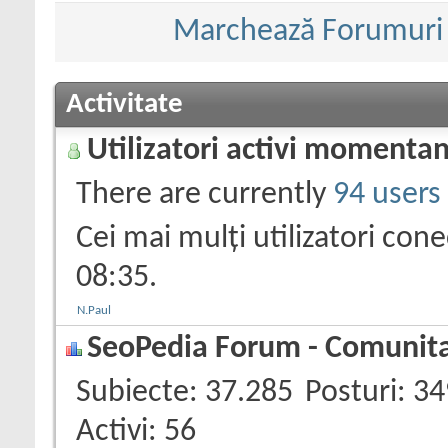
Marchează Forumuri c
Activitate
Utilizatori activi momenta
There are currently
94 users
Cei mai mulți utilizatori con
08:35
.
N.Paul
SeoPedia Forum - Comunitat
Subiecte
37.285
Posturi
34
Activi
56