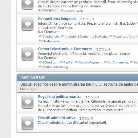
Discutii despre pachete de gazduire, domenii, firme de hosting si 
de SEO si conturile de hosting sau domenii
Sub-Forumuri:
Domenii web
Comunitatea Seopedia
(6 Cititori)
Informatii ce tin de comunitate: Prezentare forumisti, Bar/Lobby, C
si Conferinte SeoPedia.
Sub-Forumuri:
Chestionare
,
Intalniri si Conferinte SeoPedia
,
Prezentare forumi
Studii de caz
Comert electronic, e-Commerce
(2 Cititori)
Comertul electronic in Romania, modalitati de plata, resurse.
Sub-Forumuri:
2Checkout
,
PayPal
,
Gecad ePayment
,
DotCommerce
,
Ser
Affiliate Marketing
Administrativ
Discutii specifice despre administrarea forumului, sectiune de ajutor pen
comunitatii.
Regulile si politica noastra
(1 Cititori)
Va rugam cititi-le cu mare atentie. Citindu-le ne ajutati pe noi s
timpul si in acelasi timp va ajutati pe voi sa deveniti mai eficienti.
de ajutor pentru functionalitatile prezente in comunitate.
Discutii administrative
(1 Cititori)
Discutii administrative din cadrul comunitatii.