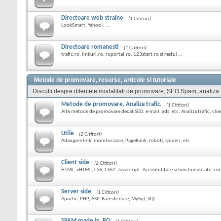
Directoare web straine
(1 Cititori)
LookSmart, Yahoo!, ...
Directoare romanesti
(1 Cititori)
trafic.ro, linkuri.ro, roportal.ro, 123start.ro si restul ...
Metode de promovare, resurse, articole si tutoriale
Discutii despre diferitele modalitati de promovare, SEO Spam, analiza tra
Metode de promovare, Analiza trafic.
(1 Cititori)
Alte metode de promovare decat SEO: e-mail, ads, etc. Analiza trafic, clien
Utile
(2 Cititori)
Adaugare link, monitorizare, PageRank, roboti, spideri, etc
Client side
(2 Cititori)
HTML, xHTML, CSS, CSS2, Javascript. Accesibilitate si functionalitate, co
Server side
(1 Cititori)
Apache, PHP, ASP, Baze de date, MySql, SQL
SPAM made in .RO