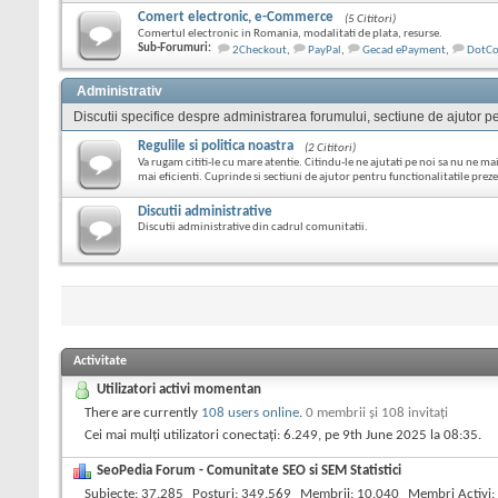
Comert electronic, e-Commerce
(5 Cititori)
Comertul electronic in Romania, modalitati de plata, resurse.
Sub-Forumuri:
2Checkout
,
PayPal
,
Gecad ePayment
,
DotC
Administrativ
Discutii specifice despre administrarea forumului, sectiune de ajutor pen
Regulile si politica noastra
(2 Cititori)
Va rugam cititi-le cu mare atentie. Citindu-le ne ajutati pe noi sa nu ne mai
mai eficienti. Cuprinde si sectiuni de ajutor pentru functionalitatile pre
Discutii administrative
Discutii administrative din cadrul comunitatii.
Activitate
Utilizatori activi momentan
There are currently
108 users online
.
0 membrii şi 108 invitaţi
Cei mai mulți utilizatori conectați: 6.249, pe 9th June 2025 la
08:35
.
SeoPedia Forum - Comunitate SEO si SEM Statistici
Subiecte
37.285
Posturi
349.569
Membrii
10.040
Membri Activi