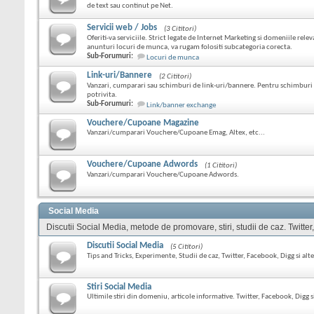
de text sau continut pe Net.
Servicii web / Jobs
(3 Cititori)
Oferiti-va serviciile. Strict legate de Internet Marketing si domeniile relev
anunturi locuri de munca, va rugam folositi subcategoria corecta.
Sub-Forumuri:
Locuri de munca
Link-uri/Bannere
(2 Cititori)
Vanzari, cumparari sau schimburi de link-uri/bannere. Pentru schimburi 
potrivita.
Sub-Forumuri:
Link/banner exchange
Vouchere/Cupoane Magazine
Vanzari/cumparari Vouchere/Cupoane Emag, Altex, etc...
Vouchere/Cupoane Adwords
(1 Cititori)
Vanzari/cumparari Vouchere/Cupoane Adwords.
Social Media
Discutii Social Media, metode de promovare, stiri, studii de caz. Twitter
Discutii Social Media
(5 Cititori)
Tips and Tricks, Experimente, Studii de caz, Twitter, Facebook, Digg si alte
Stiri Social Media
Ultimile stiri din domeniu, articole informative. Twitter, Facebook, Digg si