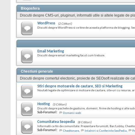
Blogosfera
Discutii despre CMS-uri, pluginuri, informatii utile si altele legate de
WordPress
(2 Cititori)
Discutii despre WordPress si ce tine de aceasta platforma de blogging. S
Email Marketing
Discutii despre email marketing facut cum trebuie.
Chestiuni generale
Discutii despre comertul electonic, proiecte de SEOsoft realizate de cat
Stiri despre motoarele de cautare, SEO si Marketing
Noutati legate de optimizare si motoare de cautare, site-uri cu resurse, art
Hosting
(3 Cititori)
Discutii despre pachete de gazduire, domenii, firme de hosting si alte sub
Sub-Forumuri:
Domenii web
Comunitatea Seopedia
(8 Cititori)
Informatii ce tin de comunitate: Prezentare forumisti, Bar/Lobby, Chestio
Sub-Forumuri:
Chestionare
,
Intalniri si Conferinte SeoPedia
,
P