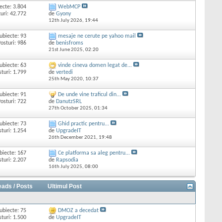
ecte: 3.804
WebMCP
uri: 42.772
de
Gyony
12th July 2026,
19:44
ubiecte: 93
mesaje ne cerute pe yahoo mail
osturi: 986
de
benisfroms
21st June 2025,
02:20
ubiecte: 63
vinde cineva domen legat de...
sturi: 1.799
de
vertedi
25th May 2020,
10:37
ubiecte: 91
De unde vine traficul din...
osturi: 722
de
DanutzSRL
27th October 2025,
01:34
ubiecte: 73
Ghid practic pentru...
sturi: 1.254
de
UpgradeIT
26th December 2021,
19:48
biecte: 167
Ce platforma sa aleg pentru...
sturi: 2.207
de
Rapsodia
16th July 2025,
08:00
eads / Posts
Ultimul Post
ubiecte: 75
DMOZ a decedat
sturi: 1.500
de
UpgradeIT