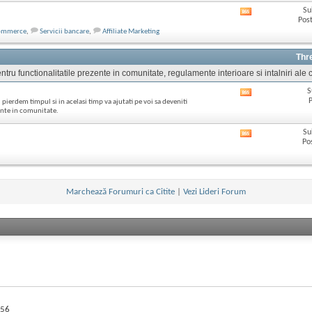
ul
Su
Afișează
acestui
Post
RSS
forum
ommerce
,
Servicii bancare
,
Affiliate Marketing
feed-
ul
acestui
Thr
forum
tru functionalitatile prezente in comunitate, regulamente interioare si intalniri ale c
S
Afișează
P
 pierdem timpul si in acelasi timp va ajutati pe voi sa deveniti
RSS
zente in comunitate.
feed-
ul
Su
Afișează
acestui
Po
RSS
forum
feed-
ul
acestui
forum
Marchează Forumuri ca Citite
|
Vezi Lideri Forum
56