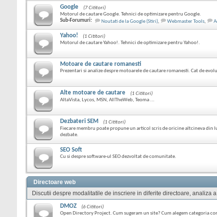
Google
(7 Cititori)
Motorul de cautare Google. Tehnici de optimizare pentru Google.
Sub-Forumuri:
Noutati de la Google (Stiri)
,
Webmaster Tools
,
A
Yahoo!
(1 Cititori)
Motorul de cautare Yahoo!. Tehnici de optimizare pentru Yahoo!.
Motoare de cautare romanesti
Prezentari si analize despre motoarele de cautare romanesti. Cat de evoluat
Alte motoare de cautare
(1 Cititori)
AltaVista, Lycos, MSN, AllTheWeb, Teoma ...
Dezbateri SEM
(1 Cititori)
Fiecare membru poate propune un articol scris de oricine altcineva din
dezbate.
SEO Soft
Cu si despre software-ul SEO dezvoltat de comunitate.
Directoare web
Discutii despre modalitatile de inscriere in diferite directoare, analiza a
DMOZ
(6 Cititori)
Open Directory Project. Cum sugeram un site? Cum alegem categoria co