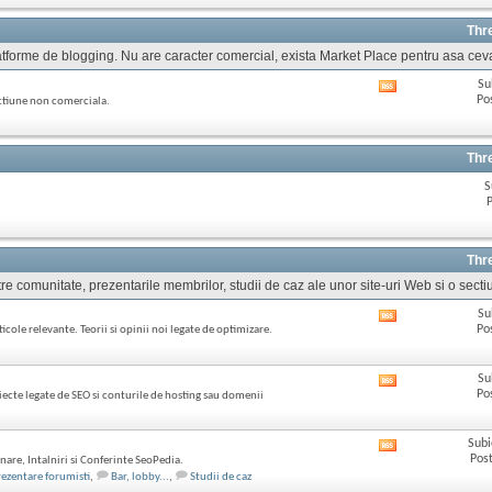
ul
acestui
Thr
forum
 platforme de blogging. Nu are caracter comercial, exista Market Place pentru asa cev
Su
Afișează
Po
ectiune non comerciala.
RSS
feed-
ul
acestui
Thr
forum
S
P
Thr
re comunitate, prezentarile membrilor, studii de caz ale unor site-uri Web si o sectiu
Su
Afișează
Po
icole relevante. Teorii si opinii noi legate de optimizare.
RSS
feed-
ul
Su
Afișează
acestui
Po
iecte legate de SEO si conturile de hosting sau domenii
RSS
forum
feed-
ul
Subi
Afișează
acestui
Post
nare, Intalniri si Conferinte SeoPedia.
RSS
forum
rezentare forumisti
,
Bar, lobby...
,
Studii de caz
feed-