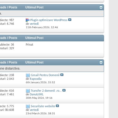
eads / Posts
Ultimul Post
a.
biecte: 987
Plugin optimizare WordPress
sturi: 6.746
de
vertedi
11th February 2026,
12:46
eads / Posts
Ultimul Post
ubiecte: 36
Privat
osturi: 329
eads / Posts
Ultimul Post
ne distarctiva.
biecte: 238
Gmail Pentru Domenii
sturi: 2.043
de
Rapsodia
6th January 2026,
15:52
biecte: 616
Transfer 2 domenii .ro...
sturi: 7.461
de
DanutzSRL
30th May 2026,
19:16
ecte: 5.775
Securitate website
uri: 80.608
de
vertedi
23rd March 2026,
18:31