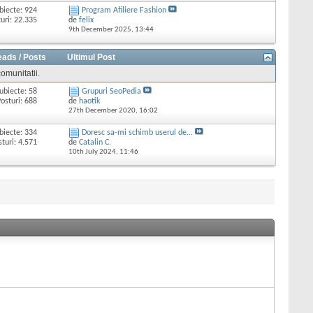
biecte: 924
Program Afiliere Fashion
uri: 22.335
de
felix
9th December 2025,
13:44
eads / Posts
Ultimul Post
omunitatii.
ubiecte: 58
Grupuri SeoPedia
osturi: 688
de
haotik
27th December 2020,
16:02
biecte: 334
Doresc sa-mi schimb userul de...
sturi: 4.571
de
Catalin C.
10th July 2024,
11:46