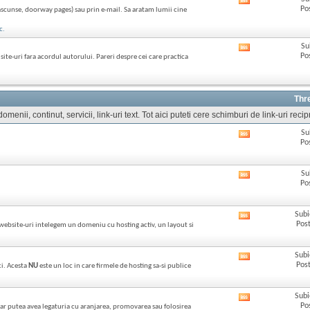
Afișează
acestui
Po
ascunse, doorway pages) sau prin e-mail. Sa aratam lumii cine
RSS
forum
feed-
c.
ul
acestui
Su
Afișează
forum
Po
ite-uri fara acordul autorului. Pareri despre cei care practica
RSS
feed-
ul
acestui
Thr
forum
menii, continut, servicii, link-uri text. Tot aici puteti cere schimburi de link-uri reci
Su
Afișează
Po
RSS
feed-
ul
Su
Afișează
acestui
Po
RSS
forum
feed-
ul
Subi
Afișează
acestui
Post
 website-uri intelegem un domeniu cu hosting activ, un layout si
RSS
forum
feed-
ul
Subi
Afișează
acestui
Post
ci. Acesta
NU
este un loc in care firmele de hosting sa-si publice
RSS
forum
feed-
ul
Subi
Afișează
acestui
Po
ce ar putea avea legaturia cu aranjarea, promovarea sau folosirea
RSS
forum