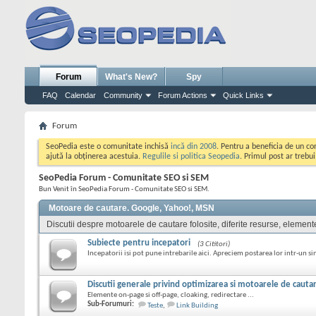
Forum
What's New?
Spy
FAQ
Calendar
Community
Forum Actions
Quick Links
Forum
SeoPedia este o comunitate inchisă
incă din 2008
. Pentru a beneficia de un c
ajută la obținerea acestuia.
Regulile si politica Seopedia
. Primul post ar trebu
SeoPedia Forum - Comunitate SEO si SEM
Bun Venit în SeoPedia Forum - Comunitate SEO si SEM.
Motoare de cautare. Google, Yahoo!, MSN
Discutii despre motoarele de cautare folosite, diferite resurse, element
Subiecte pentru incepatori
(3 Cititori)
Incepatorii isi pot pune intrebarile aici. Apreciem postarea lor intr-un si
Discutii generale privind optimizarea si motoarele de cauta
Elemente on-page si off-page, cloaking, redirectare ...
Sub-Forumuri:
Teste
,
Link Building