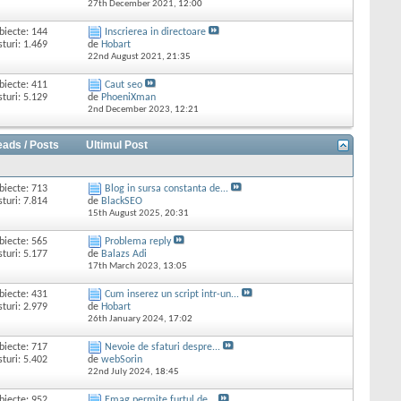
27th December 2021,
12:00
biecte: 144
Inscrierea in directoare
sturi: 1.469
de
Hobart
22nd August 2021,
21:35
biecte: 411
Caut seo
sturi: 5.129
de
PhoeniXman
2nd December 2023,
12:21
eads / Posts
Ultimul Post
biecte: 713
Blog in sursa constanta de...
sturi: 7.814
de
BlackSEO
15th August 2025,
20:31
biecte: 565
Problema reply
sturi: 5.177
de
Balazs Adi
17th March 2023,
13:05
biecte: 431
Cum inserez un script intr-un...
sturi: 2.979
de
Hobart
26th January 2024,
17:02
biecte: 717
Nevoie de sfaturi despre...
sturi: 5.402
de
webSorin
22nd July 2024,
18:45
biecte: 952
Emag permite furtul de...