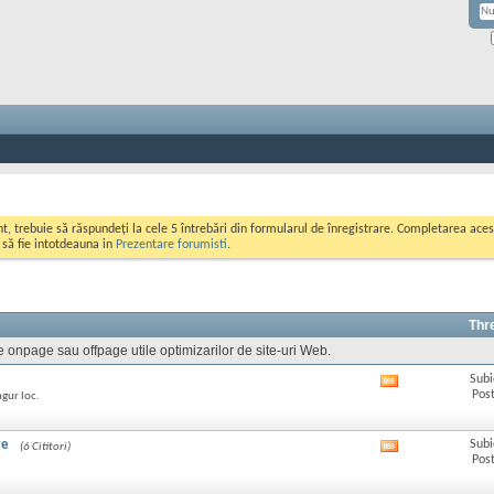
ont, trebuie să răspundeți la cele 5 întrebări din formularul de înregistrare. Completarea a
i să fie intotdeauna in
Prezentare forumisti
.
Thr
e onpage sau offpage utile optimizarilor de site-uri Web.
Subi
Afișează
Post
ngur loc.
RSS
feed-
ul
re
Subi
(6 Cititori)
Afișează
acestui
Post
RSS
forum
feed-