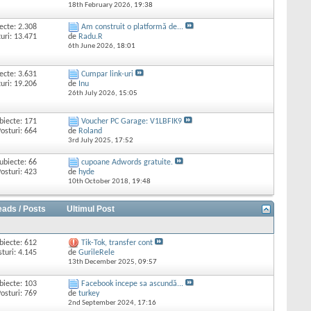
18th February 2026,
19:38
ecte: 2.308
Am construit o platformă de...
uri: 13.471
de
Radu.R
6th June 2026,
18:01
ecte: 3.631
Cumpar link-uri
uri: 19.206
de
Inu
26th July 2026,
15:05
biecte: 171
Voucher PC Garage: V1LBFIK9
osturi: 664
de
Roland
3rd July 2025,
17:52
ubiecte: 66
cupoane Adwords gratuite.
osturi: 423
de
hyde
10th October 2018,
19:48
eads / Posts
Ultimul Post
biecte: 612
Tik-Tok, transfer cont
sturi: 4.145
de
GurileRele
13th December 2025,
09:57
biecte: 103
Facebook incepe sa ascundă...
osturi: 769
de
turkey
2nd September 2024,
17:16