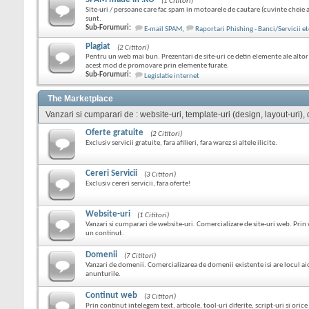
(1 Cititori)
Site-uri / persoane care fac spam in motoarele de cautare (cuvinte cheie 
sunt.
Sub-Forumuri:
E-mail SPAM
,
Raportari Phishing - Banci/Servicii et
Plagiat
(2 Cititori)
Pentru un web mai bun. Prezentari de site-uri ce detin elemente ale altor s
acest mod de promovare prin elemente furate.
Sub-Forumuri:
Legislatie internet
The Marketplace
Vanzari si cumparari de : website-uri, template-uri (design, layout-uri), do
Oferte gratuite
(2 Cititori)
Exclusiv servicii gratuite, fara afilieri, fara warez si altele ilicite.
Cereri Servicii
(3 Cititori)
Exclusiv cereri servicii, fara oferte!
Website-uri
(1 Cititori)
Vanzari si cumparari de website-uri. Comercializare de site-uri web. Prin
un continut.
Domenii
(7 Cititori)
Vanzari de domenii. Comercializarea de domenii existente isi are locul ai
anunturile.
Continut web
(3 Cititori)
Prin continut intelegem text, articole, tool-uri diferite, script-uri si ori