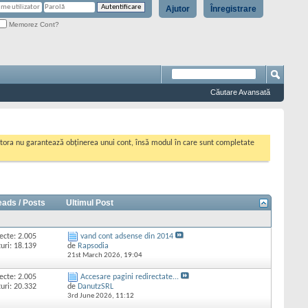
Ajutor
Înregistrare
Memorez Cont?
Căutare Avansată
cestora nu garantează obținerea unui cont, însă modul în care sunt completate
eads / Posts
Ultimul Post
ecte: 2.005
vand cont adsense din 2014
uri: 18.139
de
Rapsodia
21st March 2026,
19:04
ecte: 2.005
Accesare pagini redirectate...
uri: 20.332
de
DanutzSRL
3rd June 2026,
11:12