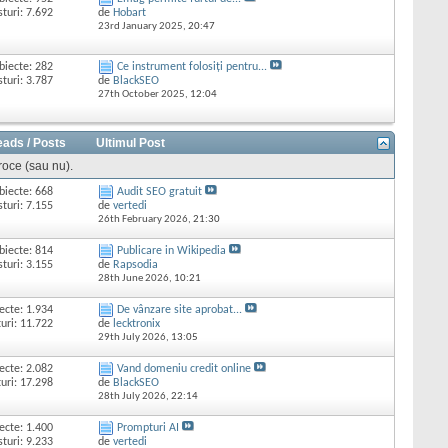
sturi: 7.692
de
Hobart
23rd January 2025,
20:47
biecte: 282
Ce instrument folosiți pentru...
sturi: 3.787
de
BlackSEO
27th October 2025,
12:04
eads / Posts
Ultimul Post
proce (sau nu).
biecte: 668
Audit SEO gratuit
sturi: 7.155
de
vertedi
26th February 2026,
21:30
biecte: 814
Publicare in Wikipedia
sturi: 3.155
de
Rapsodia
28th June 2026,
10:21
ecte: 1.934
De vânzare site aprobat...
uri: 11.722
de
lecktronix
29th July 2026,
13:05
ecte: 2.082
Vand domeniu credit online
uri: 17.298
de
BlackSEO
28th July 2026,
22:14
ecte: 1.400
Prompturi AI
sturi: 9.233
de
vertedi