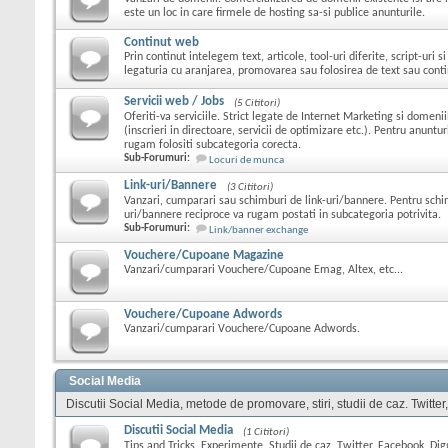
este un loc in care firmele de hosting sa-si publice anunturile.
Continut web
Prin continut intelegem text, articole, tool-uri diferite, script-uri s
legaturia cu aranjarea, promovarea sau folosirea de text sau conti
Servicii web / Jobs
(5 Cititori)
Oferiti-va serviciile. Strict legate de Internet Marketing si domeni
(inscrieri in directoare, servicii de optimizare etc.). Pentru anuntu
rugam folositi subcategoria corecta.
Sub-Forumuri:
Locuri de munca
Link-uri/Bannere
(3 Cititori)
Vanzari, cumparari sau schimburi de link-uri/bannere. Pentru schi
uri/bannere reciproce va rugam postati in subcategoria potrivita.
Sub-Forumuri:
Link/banner exchange
Vouchere/Cupoane Magazine
Vanzari/cumparari Vouchere/Cupoane Emag, Altex, etc...
Vouchere/Cupoane Adwords
Vanzari/cumparari Vouchere/Cupoane Adwords.
Social Media
Discutii Social Media, metode de promovare, stiri, studii de caz. Twitter
Discutii Social Media
(1 Cititori)
Tips and Tricks, Experimente, Studii de caz, Twitter, Facebook, Digg