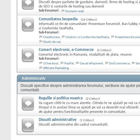
Discutii despre pachete de gazduire, domenii, firme de hosting si 
de SEO si conturile de hosting sau domenii
Sub-Forumuri:
Domenii web
Comunitatea Seopedia
(16 Cititori)
Informatii ce tin de comunitate: Prezentare forumisti, Bar/Lobby, C
si Conferinte SeoPedia.
Sub-Forumuri:
Chestionare
,
Intalniri si Conferinte SeoPedia
,
Prezentare forumi
Studii de caz
Comert electronic, e-Commerce
(5 Cititori)
Comertul electronic in Romania, modalitati de plata, resurse.
Sub-Forumuri:
2Checkout
,
PayPal
,
Gecad ePayment
,
DotCommerce
,
Ser
Affiliate Marketing
Administrativ
Discutii specifice despre administrarea forumului, sectiune de ajutor pen
comunitatii.
Regulile si politica noastra
(2 Cititori)
Va rugam cititi-le cu mare atentie. Citindu-le ne ajutati pe noi s
timpul si in acelasi timp va ajutati pe voi sa deveniti mai eficienti.
de ajutor pentru functionalitatile prezente in comunitate.
Discutii administrative
(1 Cititori)
Discutii administrative din cadrul comunitatii.