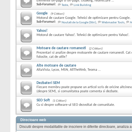
Elemente on-page si off-page, cloaking, redirectare ...
Sub-Forumuri:
Teste
,
Link Building
Google
(9 Cititori)
Motorul de cautare Google. Tehnici de optimizare pentru Google.
Sub-Forumuri:
Noutati de la Google (Stiri)
,
Webmaster Tools
,
A
Yahoo!
Motorul de cautare Yahoo!. Tehnici de optimizare pentru Yahoo!.
Motoare de cautare romanesti
(2 Cititori)
Prezentari si analize despre motoarele de cautare romanesti. Cat 
folosite, cat de utile?
Alte motoare de cautare
AltaVista, Lycos, MSN, AllTheWeb, Teoma ...
Dezbateri SEM
Fiecare membru poate propune un articol scris de oricine altcine
(despre SEM), si comunitatea poate comenta si dezbate.
SEO Soft
(1 Cititori)
Cu si despre software-ul SEO dezvoltat de comunitate.
Directoare web
Discutii despre modalitatile de inscriere in diferite directoare, analiza a