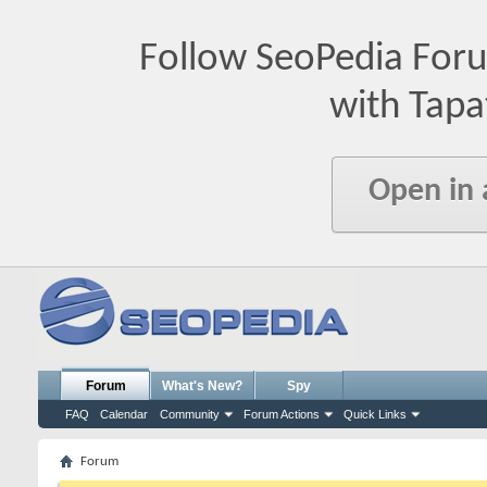
Follow SeoPedia For
with Tapa
Open in
Forum
What's New?
Spy
FAQ
Calendar
Community
Forum Actions
Quick Links
Forum