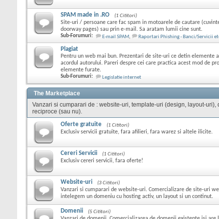
SPAM made in .RO
(1 Cititori)
Site-uri / persoane care fac spam in motoarele de cautare (cuvint
doorway pages) sau prin e-mail. Sa aratam lumii cine sunt.
Sub-Forumuri:
E-mail SPAM
,
Raportari Phishing - Banci/Servicii et
Plagiat
Pentru un web mai bun. Prezentari de site-uri ce detin elemente ale
acordul autorului. Pareri despre cei care practica acest mod de p
elemente furate.
Sub-Forumuri:
Legislatie internet
The Marketplace
Vanzari si cumparari de : website-uri, template-uri (design, layout-uri), do
reciproce (sau nu).
Oferte gratuite
(1 Cititori)
Exclusiv servicii gratuite, fara afilieri, fara warez si altele ilicite.
Cereri Servicii
(1 Cititori)
Exclusiv cereri servicii, fara oferte!
Website-uri
(3 Cititori)
Vanzari si cumparari de website-uri. Comercializare de site-uri we
intelegem un domeniu cu hosting activ, un layout si un continut.
Domenii
(5 Cititori)
Vanzari de domenii. Comercializarea de domenii existente isi are l