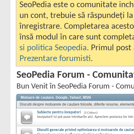
SeoPedia este o comunitate inc
un cont, trebuie să răspundeți la
înregistrare. Completarea acesto
însă modul în care sunt completa
si politica Seopedia
. Primul post 
Prezentare forumisti
.
SeoPedia Forum - Comunita
Bun Venit în SeoPedia Forum - Comu
Motoare de cautare. Google, Yahoo!, MSN
Discutii despre motoarele de cautare folosite, diferite resurse, element
Subiecte pentru incepatori
(3 Cititori)
Incepatorii isi pot pune intrebarile aici. Apreciem postarea lor intr
Discutii generale privind optimizarea si motoarele de cauta