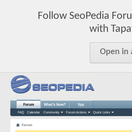
Follow SeoPedia For
with Tapa
Open in
Forum
What's New?
Spy
FAQ
Calendar
Community
Forum Actions
Quick Links
Forum