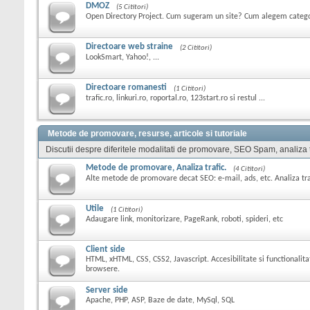
DMOZ
(5 Cititori)
Open Directory Project. Cum sugeram un site? Cum alegem catego
Directoare web straine
(2 Cititori)
LookSmart, Yahoo!, ...
Directoare romanesti
(1 Cititori)
trafic.ro, linkuri.ro, roportal.ro, 123start.ro si restul ...
Metode de promovare, resurse, articole si tutoriale
Discutii despre diferitele modalitati de promovare, SEO Spam, analiza tra
Metode de promovare, Analiza trafic.
(4 Cititori)
Alte metode de promovare decat SEO: e-mail, ads, etc. Analiza trafi
Utile
(1 Cititori)
Adaugare link, monitorizare, PageRank, roboti, spideri, etc
Client side
HTML, xHTML, CSS, CSS2, Javascript. Accesibilitate si functionalita
browsere.
Server side
Apache, PHP, ASP, Baze de date, MySql, SQL