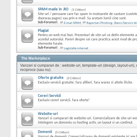
SPAM made in .RO
(1 Cititori)
Site-uri / persoane care fac spam in motoarele de cautare (cuvint
doorway pages) sau prin e-mail. Sa aratam lumii cine sunt.
Sub-Forumuri:
E-mail SPAM
,
Raportari Phishing - Banci/Servicii et
Plagiat
Pentru un web mai bun. Prezentari de site-uri ce detin elemente ale
acordul autorului. Pareri despre cei care practica acest mod de p
elemente furate.
Sub-Forumuri:
Legislatie internet
The Marketplace
Vanzari si cumparari de : website-uri, template-uri (design, layout-uri), do
reciproce (sau nu).
Oferte gratuite
(3 Cititori)
Exclusiv servicii gratuite, fara afilieri, fara warez si altele ilicite.
Cereri Servicii
Exclusiv cereri servicii, fara oferte!
Website-uri
Vanzari si cumparari de website-uri. Comercializare de site-uri we
intelegem un domeniu cu hosting activ, un layout si un continut.
Domenii
(5 Cititori)
Vanzari de domenii. Comercializarea de domenii existente isi are l