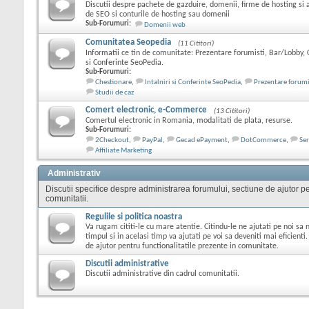
Discutii despre pachete de gazduire, domenii, firme de hosting si 
de SEO si conturile de hosting sau domenii
Sub-Forumuri:
Domenii web
Comunitatea Seopedia
(11 Cititori)
Informatii ce tin de comunitate: Prezentare forumisti, Bar/Lobby, C
si Conferinte SeoPedia.
Sub-Forumuri:
Chestionare
,
Intalniri si Conferinte SeoPedia
,
Prezentare forumi
Studii de caz
Comert electronic, e-Commerce
(13 Cititori)
Comertul electronic in Romania, modalitati de plata, resurse.
Sub-Forumuri:
2Checkout
,
PayPal
,
Gecad ePayment
,
DotCommerce
,
Ser
Affiliate Marketing
Administrativ
Discutii specifice despre administrarea forumului, sectiune de ajutor pen
comunitatii.
Regulile si politica noastra
Va rugam cititi-le cu mare atentie. Citindu-le ne ajutati pe noi s
timpul si in acelasi timp va ajutati pe voi sa deveniti mai eficienti.
de ajutor pentru functionalitatile prezente in comunitate.
Discutii administrative
Discutii administrative din cadrul comunitatii.