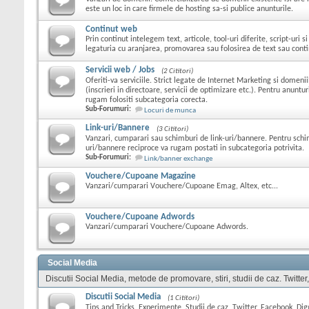
este un loc in care firmele de hosting sa-si publice anunturile.
Continut web
Prin continut intelegem text, articole, tool-uri diferite, script-uri s
legaturia cu aranjarea, promovarea sau folosirea de text sau conti
Servicii web / Jobs
(2 Cititori)
Oferiti-va serviciile. Strict legate de Internet Marketing si domeni
(inscrieri in directoare, servicii de optimizare etc.). Pentru anuntu
rugam folositi subcategoria corecta.
Sub-Forumuri:
Locuri de munca
Link-uri/Bannere
(3 Cititori)
Vanzari, cumparari sau schimburi de link-uri/bannere. Pentru schi
uri/bannere reciproce va rugam postati in subcategoria potrivita.
Sub-Forumuri:
Link/banner exchange
Vouchere/Cupoane Magazine
Vanzari/cumparari Vouchere/Cupoane Emag, Altex, etc...
Vouchere/Cupoane Adwords
Vanzari/cumparari Vouchere/Cupoane Adwords.
Social Media
Discutii Social Media, metode de promovare, stiri, studii de caz. Twitter
Discutii Social Media
(1 Cititori)
Tips and Tricks, Experimente, Studii de caz, Twitter, Facebook, Digg