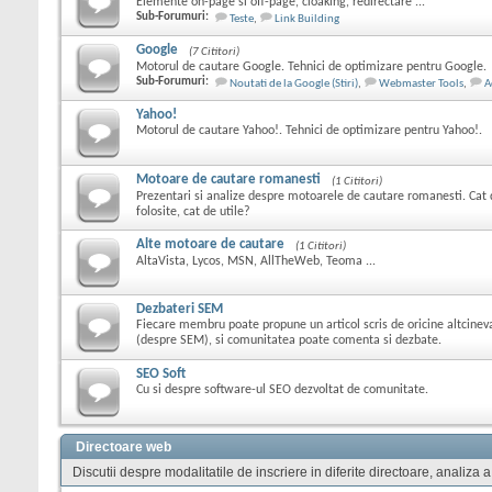
Elemente on-page si off-page, cloaking, redirectare ...
Sub-Forumuri:
Teste
,
Link Building
Google
(7 Cititori)
Motorul de cautare Google. Tehnici de optimizare pentru Google.
Sub-Forumuri:
Noutati de la Google (Stiri)
,
Webmaster Tools
,
A
Yahoo!
Motorul de cautare Yahoo!. Tehnici de optimizare pentru Yahoo!.
Motoare de cautare romanesti
(1 Cititori)
Prezentari si analize despre motoarele de cautare romanesti. Cat 
folosite, cat de utile?
Alte motoare de cautare
(1 Cititori)
AltaVista, Lycos, MSN, AllTheWeb, Teoma ...
Dezbateri SEM
Fiecare membru poate propune un articol scris de oricine altcine
(despre SEM), si comunitatea poate comenta si dezbate.
SEO Soft
Cu si despre software-ul SEO dezvoltat de comunitate.
Directoare web
Discutii despre modalitatile de inscriere in diferite directoare, analiza a