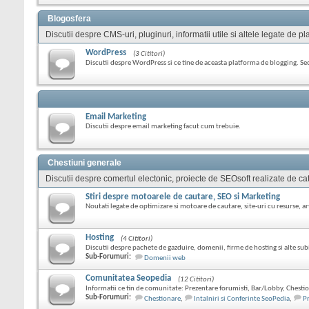
Blogosfera
Discutii despre CMS-uri, pluginuri, informatii utile si altele legate de
WordPress
(3 Cititori)
Discutii despre WordPress si ce tine de aceasta platforma de blogging. S
Email Marketing
Discutii despre email marketing facut cum trebuie.
Chestiuni generale
Discutii despre comertul electonic, proiecte de SEOsoft realizate de cat
Stiri despre motoarele de cautare, SEO si Marketing
Noutati legate de optimizare si motoare de cautare, site-uri cu resurse, art
Hosting
(4 Cititori)
Discutii despre pachete de gazduire, domenii, firme de hosting si alte sub
Sub-Forumuri:
Domenii web
Comunitatea Seopedia
(12 Cititori)
Informatii ce tin de comunitate: Prezentare forumisti, Bar/Lobby, Chestio
Sub-Forumuri:
Chestionare
,
Intalniri si Conferinte SeoPedia
,
P