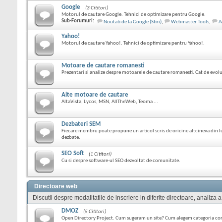
Google
(3 Cititori)
Motorul de cautare Google. Tehnici de optimizare pentru Google.
Sub-Forumuri:
Noutati de la Google (Stiri)
,
Webmaster Tools
,
A
Yahoo!
Motorul de cautare Yahoo!. Tehnici de optimizare pentru Yahoo!.
Motoare de cautare romanesti
Prezentari si analize despre motoarele de cautare romanesti. Cat de evoluat
Alte motoare de cautare
AltaVista, Lycos, MSN, AllTheWeb, Teoma ...
Dezbateri SEM
Fiecare membru poate propune un articol scris de oricine altcineva din
dezbate.
SEO Soft
(1 Cititori)
Cu si despre software-ul SEO dezvoltat de comunitate.
Directoare web
Discutii despre modalitatile de inscriere in diferite directoare, analiza a
DMOZ
(5 Cititori)
Open Directory Project. Cum sugeram un site? Cum alegem categoria co