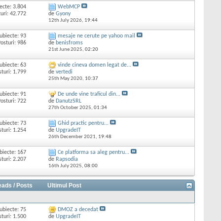
ecte: 3.804
WebMCP
uri: 42.772
de
Gyony
12th July 2026,
19:44
ubiecte: 93
mesaje ne cerute pe yahoo mail
osturi: 986
de
benisfroms
21st June 2025,
02:20
ubiecte: 63
vinde cineva domen legat de...
sturi: 1.799
de
vertedi
25th May 2020,
10:37
ubiecte: 91
De unde vine traficul din...
osturi: 722
de
DanutzSRL
27th October 2025,
01:34
ubiecte: 73
Ghid practic pentru...
sturi: 1.254
de
UpgradeIT
26th December 2021,
19:48
biecte: 167
Ce platforma sa aleg pentru...
sturi: 2.207
de
Rapsodia
16th July 2025,
08:00
eads / Posts
Ultimul Post
ubiecte: 75
DMOZ a decedat
sturi: 1.500
de
UpgradeIT