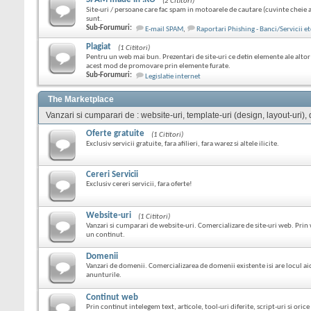
(2 Cititori)
Site-uri / persoane care fac spam in motoarele de cautare (cuvinte cheie 
sunt.
Sub-Forumuri:
E-mail SPAM
,
Raportari Phishing - Banci/Servicii et
Plagiat
(1 Cititori)
Pentru un web mai bun. Prezentari de site-uri ce detin elemente ale altor s
acest mod de promovare prin elemente furate.
Sub-Forumuri:
Legislatie internet
The Marketplace
Vanzari si cumparari de : website-uri, template-uri (design, layout-uri), do
Oferte gratuite
(1 Cititori)
Exclusiv servicii gratuite, fara afilieri, fara warez si altele ilicite.
Cereri Servicii
Exclusiv cereri servicii, fara oferte!
Website-uri
(1 Cititori)
Vanzari si cumparari de website-uri. Comercializare de site-uri web. Prin
un continut.
Domenii
Vanzari de domenii. Comercializarea de domenii existente isi are locul ai
anunturile.
Continut web
Prin continut intelegem text, articole, tool-uri diferite, script-uri si ori