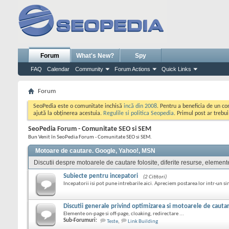
Forum
What's New?
Spy
FAQ
Calendar
Community
Forum Actions
Quick Links
Forum
SeoPedia este o comunitate inchisă
incă din 2008
. Pentru a beneficia de un c
ajută la obținerea acestuia.
Regulile si politica Seopedia
. Primul post ar trebu
SeoPedia Forum - Comunitate SEO si SEM
Bun Venit în SeoPedia Forum - Comunitate SEO si SEM.
Motoare de cautare. Google, Yahoo!, MSN
Discutii despre motoarele de cautare folosite, diferite resurse, element
Subiecte pentru incepatori
(2 Cititori)
Incepatorii isi pot pune intrebarile aici. Apreciem postarea lor intr-un si
Discutii generale privind optimizarea si motoarele de cauta
Elemente on-page si off-page, cloaking, redirectare ...
Sub-Forumuri:
Teste
,
Link Building