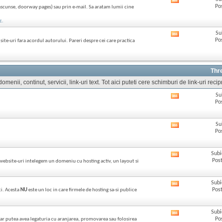
Afișează
acestui
Po
ascunse, doorway pages) sau prin e-mail. Sa aratam lumii cine
RSS
forum
feed-
c.
ul
acestui
Su
Afișează
forum
Po
ite-uri fara acordul autorului. Pareri despre cei care practica
RSS
feed-
ul
acestui
Thr
forum
menii, continut, servicii, link-uri text. Tot aici puteti cere schimburi de link-uri reci
Su
Afișează
Po
RSS
feed-
ul
Su
Afișează
acestui
Po
RSS
forum
feed-
ul
Subi
Afișează
acestui
Post
 website-uri intelegem un domeniu cu hosting activ, un layout si
RSS
forum
feed-
ul
Subi
Afișează
acestui
Post
ci. Acesta
NU
este un loc in care firmele de hosting sa-si publice
RSS
forum
feed-
ul
Subi
Afișează
acestui
Po
ce ar putea avea legaturia cu aranjarea, promovarea sau folosirea
RSS
forum