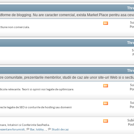
ul
acestui
Thr
forum
 platforme de blogging. Nu are caracter comercial, exista Market Place pentru asa cev
Su
Afișează
Po
ectiune non comerciala.
RSS
feed-
ul
acestui
Thr
forum
S
P
Thr
re comunitate, prezentarile membrilor, studii de caz ale unor site-uri Web si o sectiu
Su
Afișează
Po
icole relevante. Teorii si opinii noi legate de optimizare.
RSS
feed-
ul
Su
Afișează
acestui
Po
iecte legate de SEO si conturile de hosting sau domenii
RSS
forum
feed-
ul
Subi
Afișează
acestui
Post
nare, Intalniri si Conferinte SeoPedia.
RSS
forum
rezentare forumisti
,
Bar, lobby...
,
Studii de caz
feed-