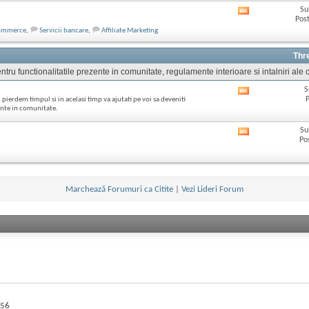
ul
Su
Afișează
acestui
Post
RSS
forum
ommerce
,
Servicii bancare
,
Affiliate Marketing
feed-
ul
acestui
Thr
forum
tru functionalitatile prezente in comunitate, regulamente interioare si intalniri ale c
S
Afișează
P
 pierdem timpul si in acelasi timp va ajutati pe voi sa deveniti
RSS
zente in comunitate.
feed-
ul
Su
Afișează
acestui
Po
RSS
forum
feed-
ul
acestui
forum
Marchează Forumuri ca Citite
|
Vezi Lideri Forum
56