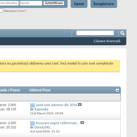
Ajutor
Înregistrare
Memorez Cont?
Căutare Avansată
cestora nu garantează obținerea unui cont, însă modul în care sunt completate
eads / Posts
Ultimul Post
ecte: 2.005
vand cont adsense din 2014
uri: 18.139
de
Rapsodia
21st March 2026,
19:04
ecte: 2.005
Accesare pagini redirectate...
uri: 20.332
de
DanutzSRL
3rd June 2026,
11:12