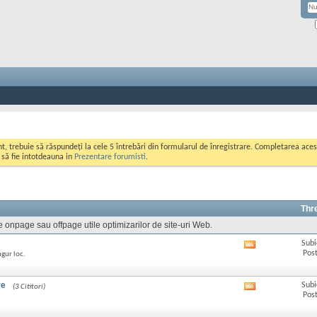
ont, trebuie să răspundeți la cele 5 întrebări din formularul de înregistrare. Completarea a
i să fie intotdeauna in
Prezentare forumisti
.
Thr
e onpage sau offpage utile optimizarilor de site-uri Web.
Subi
Afișează
Post
ngur loc.
RSS
feed-
ul
re
Subi
(3 Cititori)
Afișează
acestui
Post
RSS
forum
feed-