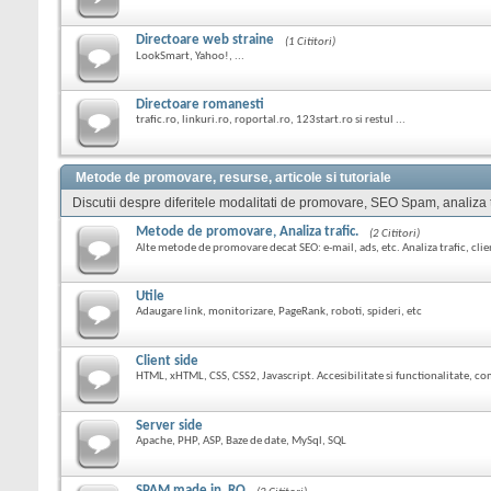
Directoare web straine
(1 Cititori)
LookSmart, Yahoo!, ...
Directoare romanesti
trafic.ro, linkuri.ro, roportal.ro, 123start.ro si restul ...
Metode de promovare, resurse, articole si tutoriale
Discutii despre diferitele modalitati de promovare, SEO Spam, analiza tra
Metode de promovare, Analiza trafic.
(2 Cititori)
Alte metode de promovare decat SEO: e-mail, ads, etc. Analiza trafic, clien
Utile
Adaugare link, monitorizare, PageRank, roboti, spideri, etc
Client side
HTML, xHTML, CSS, CSS2, Javascript. Accesibilitate si functionalitate, co
Server side
Apache, PHP, ASP, Baze de date, MySql, SQL
SPAM made in .RO