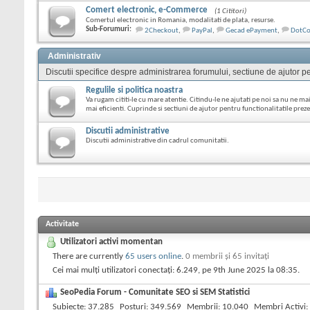
Comert electronic, e-Commerce
(1 Cititori)
Comertul electronic in Romania, modalitati de plata, resurse.
Sub-Forumuri:
2Checkout
,
PayPal
,
Gecad ePayment
,
DotC
Administrativ
Discutii specifice despre administrarea forumului, sectiune de ajutor pen
Regulile si politica noastra
Va rugam cititi-le cu mare atentie. Citindu-le ne ajutati pe noi sa nu ne mai
mai eficienti. Cuprinde si sectiuni de ajutor pentru functionalitatile pre
Discutii administrative
Discutii administrative din cadrul comunitatii.
Activitate
Utilizatori activi momentan
There are currently
65 users online
.
0 membrii şi 65 invitaţi
Cei mai mulți utilizatori conectați: 6.249, pe 9th June 2025 la
08:35
.
SeoPedia Forum - Comunitate SEO si SEM Statistici
Subiecte
37.285
Posturi
349.569
Membrii
10.040
Membri Activi