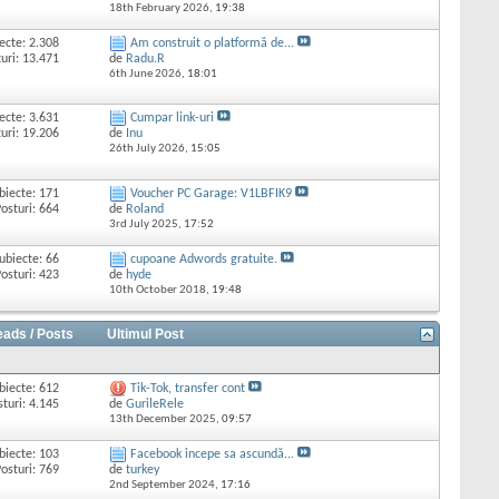
18th February 2026,
19:38
ecte: 2.308
Am construit o platformă de...
uri: 13.471
de
Radu.R
6th June 2026,
18:01
ecte: 3.631
Cumpar link-uri
uri: 19.206
de
Inu
26th July 2026,
15:05
biecte: 171
Voucher PC Garage: V1LBFIK9
osturi: 664
de
Roland
3rd July 2025,
17:52
ubiecte: 66
cupoane Adwords gratuite.
osturi: 423
de
hyde
10th October 2018,
19:48
eads / Posts
Ultimul Post
biecte: 612
Tik-Tok, transfer cont
sturi: 4.145
de
GurileRele
13th December 2025,
09:57
biecte: 103
Facebook incepe sa ascundă...
osturi: 769
de
turkey
2nd September 2024,
17:16