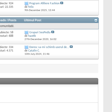
biecte: 924
Program Afiliere Fashion
uri: 22.335
de
felix
9th December 2025,
13:44
eads / Posts
Ultimul Post
omunitatii.
ubiecte: 58
Grupuri SeoPedia
osturi: 688
de
haotik
27th December 2020,
16:02
biecte: 334
Doresc sa-mi schimb userul de...
sturi: 4.571
de
Catalin C.
10th July 2024,
11:46