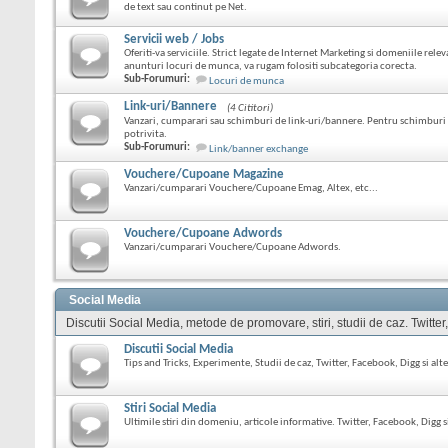
de text sau continut pe Net.
Servicii web / Jobs
Oferiti-va serviciile. Strict legate de Internet Marketing si domeniile relev
anunturi locuri de munca, va rugam folositi subcategoria corecta.
Sub-Forumuri:
Locuri de munca
Link-uri/Bannere
(4 Cititori)
Vanzari, cumparari sau schimburi de link-uri/bannere. Pentru schimburi 
potrivita.
Sub-Forumuri:
Link/banner exchange
Vouchere/Cupoane Magazine
Vanzari/cumparari Vouchere/Cupoane Emag, Altex, etc...
Vouchere/Cupoane Adwords
Vanzari/cumparari Vouchere/Cupoane Adwords.
Social Media
Discutii Social Media, metode de promovare, stiri, studii de caz. Twitter
Discutii Social Media
Tips and Tricks, Experimente, Studii de caz, Twitter, Facebook, Digg si alte
Stiri Social Media
Ultimile stiri din domeniu, articole informative. Twitter, Facebook, Digg si