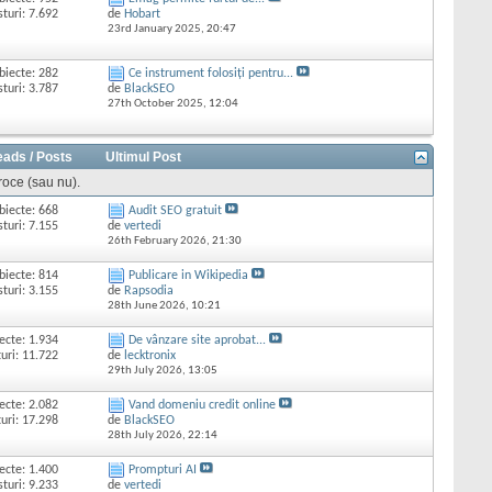
sturi: 7.692
de
Hobart
23rd January 2025,
20:47
biecte: 282
Ce instrument folosiți pentru...
sturi: 3.787
de
BlackSEO
27th October 2025,
12:04
eads / Posts
Ultimul Post
proce (sau nu).
biecte: 668
Audit SEO gratuit
sturi: 7.155
de
vertedi
26th February 2026,
21:30
biecte: 814
Publicare in Wikipedia
sturi: 3.155
de
Rapsodia
28th June 2026,
10:21
ecte: 1.934
De vânzare site aprobat...
uri: 11.722
de
lecktronix
29th July 2026,
13:05
ecte: 2.082
Vand domeniu credit online
uri: 17.298
de
BlackSEO
28th July 2026,
22:14
ecte: 1.400
Prompturi AI
sturi: 9.233
de
vertedi