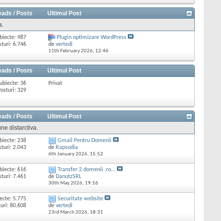
eads / Posts
Ultimul Post
a.
biecte: 987
Plugin optimizare WordPress
sturi: 6.746
de
vertedi
11th February 2026,
12:46
eads / Posts
Ultimul Post
ubiecte: 36
Privat
osturi: 329
eads / Posts
Ultimul Post
ne distarctiva.
biecte: 238
Gmail Pentru Domenii
sturi: 2.043
de
Rapsodia
6th January 2026,
15:52
biecte: 616
Transfer 2 domenii .ro...
sturi: 7.461
de
DanutzSRL
30th May 2026,
19:16
ecte: 5.775
Securitate website
uri: 80.608
de
vertedi
23rd March 2026,
18:31