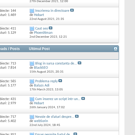
27th December 2021,
12:00
biecte: 144
Inscrierea in directoare
sturi: 1.469
de
Hobart
22nd August 2021,
21:35
biecte: 411
Caut seo
sturi: 5.129
de
PhoeniXman
2nd December 2023,
12:21
eads / Posts
Ultimul Post
biecte: 713
Blog in sursa constanta de...
sturi: 7.814
de
BlackSEO
15th August 2025,
20:31
biecte: 565
Problema reply
sturi: 5.177
de
Balazs Adi
17th March 2023,
13:05
biecte: 431
Cum inserez un script intr-un...
sturi: 2.979
de
Hobart
26th January 2024,
17:02
biecte: 717
Nevoie de sfaturi despre...
sturi: 5.402
de
webSorin
22nd July 2024,
18:45
biecte: 952
Emag permite furtul de...