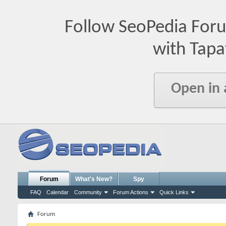
Follow SeoPedia For
with Tapa
Open in
Forum
What's New?
Spy
FAQ
Calendar
Community
Forum Actions
Quick Links
Forum