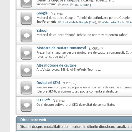
Elemente on-page si off-page, cloaking, redirectare ...
Sub-Forumuri:
Teste
,
Link Building
Google
(7 Cititori)
Motorul de cautare Google. Tehnici de optimizare pentru Google.
Sub-Forumuri:
Noutati de la Google (Stiri)
,
Webmaster Tools
,
A
Yahoo!
Motorul de cautare Yahoo!. Tehnici de optimizare pentru Yahoo!.
Motoare de cautare romanesti
(1 Cititori)
Prezentari si analize despre motoarele de cautare romanesti. Cat 
folosite, cat de utile?
Alte motoare de cautare
AltaVista, Lycos, MSN, AllTheWeb, Teoma ...
Dezbateri SEM
(1 Cititori)
Fiecare membru poate propune un articol scris de oricine altcine
(despre SEM), si comunitatea poate comenta si dezbate.
SEO Soft
(3 Cititori)
Cu si despre software-ul SEO dezvoltat de comunitate.
Directoare web
Discutii despre modalitatile de inscriere in diferite directoare, analiza a