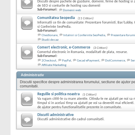
Discutii despre pachete de gazduire, domenii, firme de hosting si 
de SEO si conturile de hosting sau domenii
Sub-Forumuri:
Domenii web
Comunitatea Seopedia
(11 Cititori)
Informatii ce tin de comunitate: Prezentare forumisti, Bar/Lobby, C
si Conferinte SeoPedia.
Sub-Forumuri:
Chestionare
,
Intalniri si Conferinte SeoPedia
,
Prezentare forumi
Studii de caz
Comert electronic, e-Commerce
(3 Cititori)
Comertul electronic in Romania, modalitati de plata, resurse.
Sub-Forumuri:
2Checkout
,
PayPal
,
Gecad ePayment
,
DotCommerce
,
Ser
Affiliate Marketing
Administrativ
Discutii specifice despre administrarea forumului, sectiune de ajutor pen
comunitatii.
Regulile si politica noastra
(1 Cititori)
Va rugam cititi-le cu mare atentie. Citindu-le ne ajutati pe noi s
timpul si in acelasi timp va ajutati pe voi sa deveniti mai eficienti.
de ajutor pentru functionalitatile prezente in comunitate.
Discutii administrative
Discutii administrative din cadrul comunitatii.