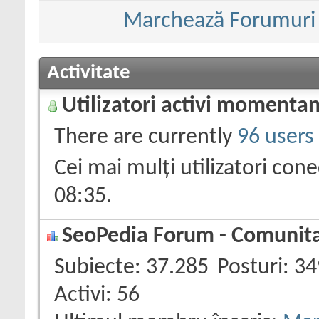
Marchează Forumuri c
Activitate
Utilizatori activi momenta
There are currently
96 users
Cei mai mulți utilizatori con
08:35
.
SeoPedia Forum - Comunitat
Subiecte
37.285
Posturi
34
Activi
56