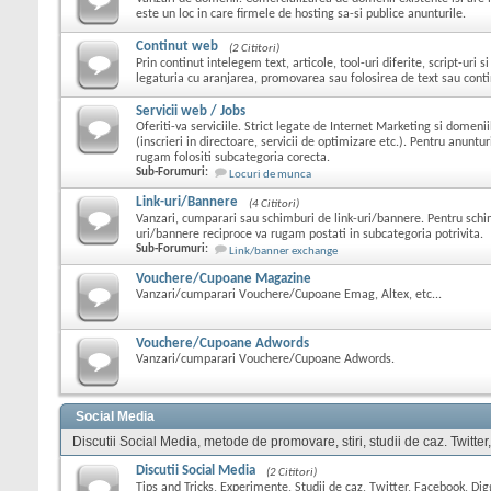
este un loc in care firmele de hosting sa-si publice anunturile.
Continut web
(2 Cititori)
Prin continut intelegem text, articole, tool-uri diferite, script-uri s
legaturia cu aranjarea, promovarea sau folosirea de text sau conti
Servicii web / Jobs
Oferiti-va serviciile. Strict legate de Internet Marketing si domeni
(inscrieri in directoare, servicii de optimizare etc.). Pentru anuntu
rugam folositi subcategoria corecta.
Sub-Forumuri:
Locuri de munca
Link-uri/Bannere
(4 Cititori)
Vanzari, cumparari sau schimburi de link-uri/bannere. Pentru schi
uri/bannere reciproce va rugam postati in subcategoria potrivita.
Sub-Forumuri:
Link/banner exchange
Vouchere/Cupoane Magazine
Vanzari/cumparari Vouchere/Cupoane Emag, Altex, etc...
Vouchere/Cupoane Adwords
Vanzari/cumparari Vouchere/Cupoane Adwords.
Social Media
Discutii Social Media, metode de promovare, stiri, studii de caz. Twitter
Discutii Social Media
(2 Cititori)
Tips and Tricks, Experimente, Studii de caz, Twitter, Facebook, Digg