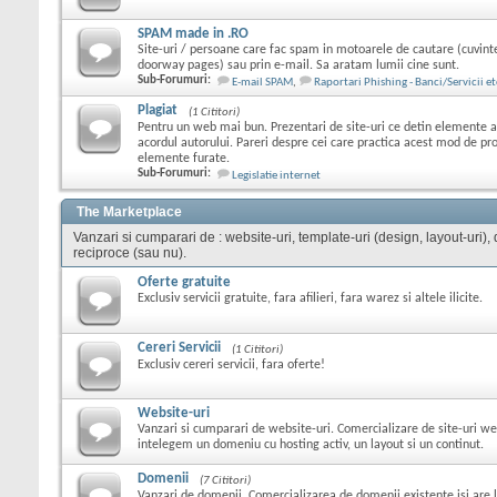
SPAM made in .RO
Site-uri / persoane care fac spam in motoarele de cautare (cuvint
doorway pages) sau prin e-mail. Sa aratam lumii cine sunt.
Sub-Forumuri:
E-mail SPAM
,
Raportari Phishing - Banci/Servicii et
Plagiat
(1 Cititori)
Pentru un web mai bun. Prezentari de site-uri ce detin elemente ale
acordul autorului. Pareri despre cei care practica acest mod de p
elemente furate.
Sub-Forumuri:
Legislatie internet
The Marketplace
Vanzari si cumparari de : website-uri, template-uri (design, layout-uri), do
reciproce (sau nu).
Oferte gratuite
Exclusiv servicii gratuite, fara afilieri, fara warez si altele ilicite.
Cereri Servicii
(1 Cititori)
Exclusiv cereri servicii, fara oferte!
Website-uri
Vanzari si cumparari de website-uri. Comercializare de site-uri we
intelegem un domeniu cu hosting activ, un layout si un continut.
Domenii
(7 Cititori)
Vanzari de domenii. Comercializarea de domenii existente isi are l