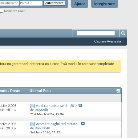
Ajutor
Înregistrare
Memorez Cont?
Căutare Avansată
cestora nu garantează obținerea unui cont, însă modul în care sunt completate
eads / Posts
Ultimul Post
ecte: 2.005
vand cont adsense din 2014
uri: 18.139
de
Rapsodia
21st March 2026,
19:04
ecte: 2.005
Accesare pagini redirectate...
uri: 20.332
de
DanutzSRL
3rd June 2026,
11:12