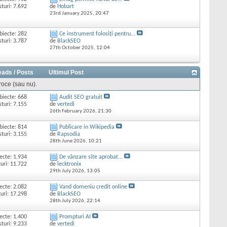
sturi: 7.692
de
Hobart
23rd January 2025,
20:47
biecte: 282
Ce instrument folosiți pentru...
sturi: 3.787
de
BlackSEO
27th October 2025,
12:04
eads / Posts
Ultimul Post
proce (sau nu).
biecte: 668
Audit SEO gratuit
sturi: 7.155
de
vertedi
26th February 2026,
21:30
biecte: 814
Publicare in Wikipedia
sturi: 3.155
de
Rapsodia
28th June 2026,
10:21
ecte: 1.934
De vânzare site aprobat...
uri: 11.722
de
lecktronix
29th July 2026,
13:05
ecte: 2.082
Vand domeniu credit online
uri: 17.298
de
BlackSEO
28th July 2026,
22:14
ecte: 1.400
Prompturi AI
sturi: 9.233
de
vertedi