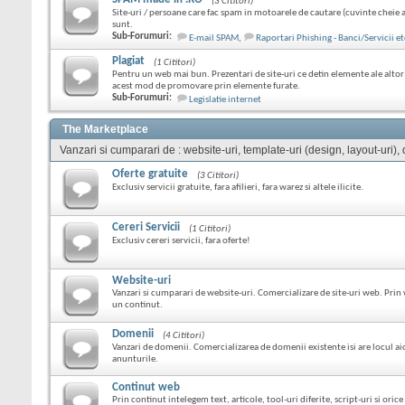
(3 Cititori)
Site-uri / persoane care fac spam in motoarele de cautare (cuvinte cheie 
sunt.
Sub-Forumuri:
E-mail SPAM
,
Raportari Phishing - Banci/Servicii et
Plagiat
(1 Cititori)
Pentru un web mai bun. Prezentari de site-uri ce detin elemente ale altor s
acest mod de promovare prin elemente furate.
Sub-Forumuri:
Legislatie internet
The Marketplace
Vanzari si cumparari de : website-uri, template-uri (design, layout-uri), do
Oferte gratuite
(3 Cititori)
Exclusiv servicii gratuite, fara afilieri, fara warez si altele ilicite.
Cereri Servicii
(1 Cititori)
Exclusiv cereri servicii, fara oferte!
Website-uri
Vanzari si cumparari de website-uri. Comercializare de site-uri web. Prin
un continut.
Domenii
(4 Cititori)
Vanzari de domenii. Comercializarea de domenii existente isi are locul ai
anunturile.
Continut web
Prin continut intelegem text, articole, tool-uri diferite, script-uri si ori