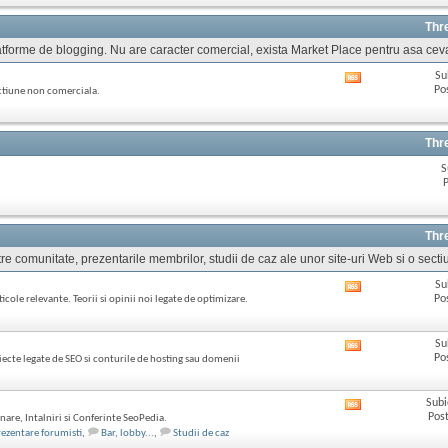
ul
acestui
Thr
forum
 platforme de blogging. Nu are caracter comercial, exista Market Place pentru asa cev
Su
Afișează
Po
ectiune non comerciala.
RSS
feed-
ul
acestui
Thr
forum
S
P
Thr
re comunitate, prezentarile membrilor, studii de caz ale unor site-uri Web si o sectiu
Su
Afișează
Po
icole relevante. Teorii si opinii noi legate de optimizare.
RSS
feed-
ul
Su
Afișează
acestui
Po
iecte legate de SEO si conturile de hosting sau domenii
RSS
forum
feed-
ul
Subi
Afișează
acestui
Post
nare, Intalniri si Conferinte SeoPedia.
RSS
forum
rezentare forumisti
,
Bar, lobby...
,
Studii de caz
feed-