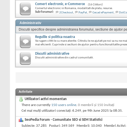
Comert electronic, e-Commerce
(16 Cititori)
Comertul electronic in Romania, modalitati de plata, resurse.
Sub-Forumuri:
2Checkout
,
PayPal
,
Gecad ePayment
,
DotC
Administrativ
Discutii specifice despre administrarea forumului, sectiune de ajutor pen
Regulile si politica noastra
Va rugam cititi-le cu mare atentie. Citindu-le ne ajutati pe noi sa nu ne mai
mai eficienti. Cuprinde si sectiuni de ajutor pentru functionalitatile pre
Discutii administrative
Discutii administrative din cadrul comunitatii.
Activitate
Utilizatori activi momentan
There are currently
150 users online
.
0 membrii şi 150 invitaţi
Cei mai mulți utilizatori conectați: 6.249, pe 9th June 2025 la
08:35
.
SeoPedia Forum - Comunitate SEO si SEM Statistici
Subiecte
37.285
Posturi
349.569
Membrii
10.040
Membri Activi