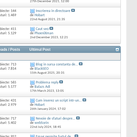
27th December 2021,
12:00
biecte: 144
Inscrierea in directoare
sturi: 1.469
de
Hobart
22nd August 2021,
21:35
biecte: 411
Caut seo
sturi: 5.129
de
PhoeniXman
2nd December 2023,
12:21
eads / Posts
Ultimul Post
biecte: 713
Blog in sursa constanta de...
sturi: 7.814
de
BlackSEO
15th August 2025,
20:31
biecte: 565
Problema reply
sturi: 5.177
de
Balazs Adi
17th March 2023,
13:05
biecte: 431
Cum inserez un script intr-un...
sturi: 2.979
de
Hobart
26th January 2024,
17:02
biecte: 717
Nevoie de sfaturi despre...
sturi: 5.402
de
webSorin
22nd July 2024,
18:45
biecte: 952
Emag permite furtul de...