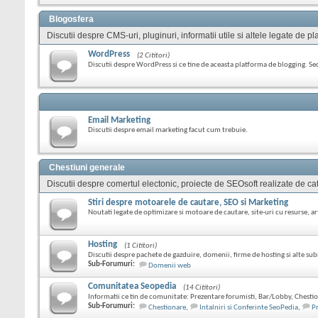
Blogosfera
Discutii despre CMS-uri, pluginuri, informatii utile si altele legate de
WordPress
(2 Cititori)
Discutii despre WordPress si ce tine de aceasta platforma de blogging. S
Email Marketing
Discutii despre email marketing facut cum trebuie.
Chestiuni generale
Discutii despre comertul electonic, proiecte de SEOsoft realizate de cat
Stiri despre motoarele de cautare, SEO si Marketing
Noutati legate de optimizare si motoare de cautare, site-uri cu resurse, art
Hosting
(1 Cititori)
Discutii despre pachete de gazduire, domenii, firme de hosting si alte sub
Sub-Forumuri:
Domenii web
Comunitatea Seopedia
(14 Cititori)
Informatii ce tin de comunitate: Prezentare forumisti, Bar/Lobby, Chestio
Sub-Forumuri:
Chestionare
,
Intalniri si Conferinte SeoPedia
,
P