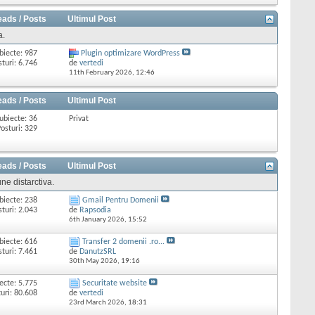
eads / Posts
Ultimul Post
a.
biecte: 987
Plugin optimizare WordPress
sturi: 6.746
de
vertedi
11th February 2026,
12:46
eads / Posts
Ultimul Post
ubiecte: 36
Privat
osturi: 329
eads / Posts
Ultimul Post
ne distarctiva.
biecte: 238
Gmail Pentru Domenii
sturi: 2.043
de
Rapsodia
6th January 2026,
15:52
biecte: 616
Transfer 2 domenii .ro...
sturi: 7.461
de
DanutzSRL
30th May 2026,
19:16
ecte: 5.775
Securitate website
uri: 80.608
de
vertedi
23rd March 2026,
18:31