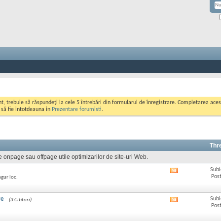
ont, trebuie să răspundeți la cele 5 întrebări din formularul de înregistrare. Completarea a
i să fie intotdeauna in
Prezentare forumisti
.
Thr
e onpage sau offpage utile optimizarilor de site-uri Web.
Subi
Afișează
Post
ngur loc.
RSS
feed-
ul
re
Subi
(3 Cititori)
Afișează
acestui
Post
RSS
forum
feed-