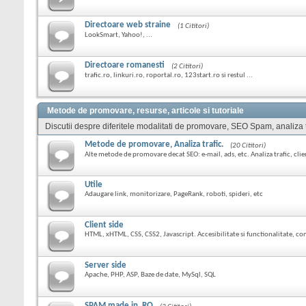
Directoare web straine
(1 Cititori)
LookSmart, Yahoo!, ...
Directoare romanesti
(2 Cititori)
trafic.ro, linkuri.ro, roportal.ro, 123start.ro si restul ...
Metode de promovare, resurse, articole si tutoriale
Discutii despre diferitele modalitati de promovare, SEO Spam, analiza tra
Metode de promovare, Analiza trafic.
(20 Cititori)
Alte metode de promovare decat SEO: e-mail, ads, etc. Analiza trafic, clien
Utile
Adaugare link, monitorizare, PageRank, roboti, spideri, etc
Client side
HTML, xHTML, CSS, CSS2, Javascript. Accesibilitate si functionalitate, co
Server side
Apache, PHP, ASP, Baze de date, MySql, SQL
SPAM made in .RO