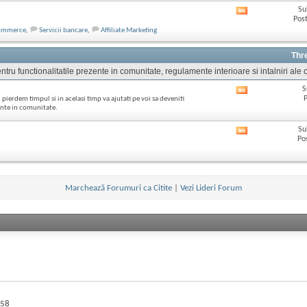
ul
Su
Afișează
acestui
Post
RSS
forum
ommerce
,
Servicii bancare
,
Affiliate Marketing
feed-
ul
acestui
Thr
forum
tru functionalitatile prezente in comunitate, regulamente interioare si intalniri ale c
S
Afișează
P
 pierdem timpul si in acelasi timp va ajutati pe voi sa deveniti
RSS
zente in comunitate.
feed-
ul
Su
Afișează
acestui
Po
RSS
forum
feed-
ul
acestui
forum
Marchează Forumuri ca Citite
|
Vezi Lideri Forum
58