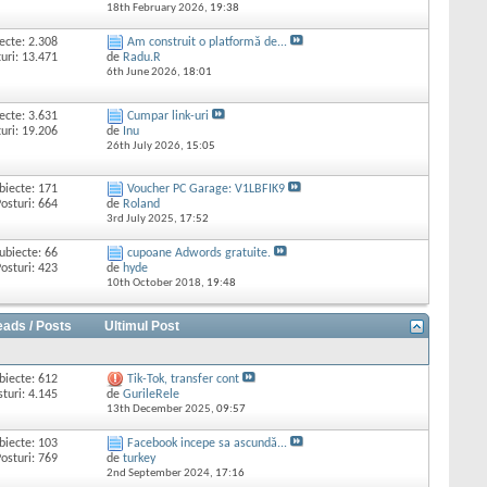
18th February 2026,
19:38
ecte: 2.308
Am construit o platformă de...
uri: 13.471
de
Radu.R
6th June 2026,
18:01
ecte: 3.631
Cumpar link-uri
uri: 19.206
de
Inu
26th July 2026,
15:05
biecte: 171
Voucher PC Garage: V1LBFIK9
osturi: 664
de
Roland
3rd July 2025,
17:52
ubiecte: 66
cupoane Adwords gratuite.
osturi: 423
de
hyde
10th October 2018,
19:48
eads / Posts
Ultimul Post
biecte: 612
Tik-Tok, transfer cont
sturi: 4.145
de
GurileRele
13th December 2025,
09:57
biecte: 103
Facebook incepe sa ascundă...
osturi: 769
de
turkey
2nd September 2024,
17:16