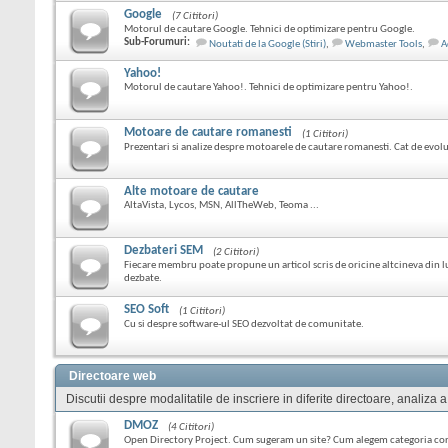
Google
(7 Cititori)
Motorul de cautare Google. Tehnici de optimizare pentru Google.
Sub-Forumuri:
Noutati de la Google (Stiri)
,
Webmaster Tools
,
A
Yahoo!
Motorul de cautare Yahoo!. Tehnici de optimizare pentru Yahoo!.
Motoare de cautare romanesti
(1 Cititori)
Prezentari si analize despre motoarele de cautare romanesti. Cat de evoluat
Alte motoare de cautare
AltaVista, Lycos, MSN, AllTheWeb, Teoma ...
Dezbateri SEM
(2 Cititori)
Fiecare membru poate propune un articol scris de oricine altcineva din
dezbate.
SEO Soft
(1 Cititori)
Cu si despre software-ul SEO dezvoltat de comunitate.
Directoare web
Discutii despre modalitatile de inscriere in diferite directoare, analiza a
DMOZ
(4 Cititori)
Open Directory Project. Cum sugeram un site? Cum alegem categoria co