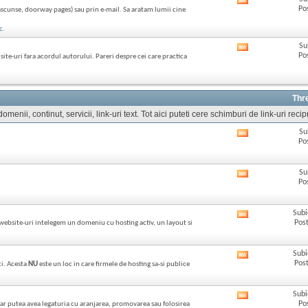
Afișează
acestui
Po
ascunse, doorway pages) sau prin e-mail. Sa aratam lumii cine
RSS
forum
feed-
c.
ul
acestui
Su
Afișează
forum
Po
ite-uri fara acordul autorului. Pareri despre cei care practica
RSS
feed-
ul
acestui
Thr
forum
menii, continut, servicii, link-uri text. Tot aici puteti cere schimburi de link-uri reci
Su
Afișează
Po
RSS
feed-
ul
Su
Afișează
acestui
Po
RSS
forum
feed-
ul
Subi
Afișează
acestui
Post
 website-uri intelegem un domeniu cu hosting activ, un layout si
RSS
forum
feed-
ul
Subi
Afișează
acestui
Post
ci. Acesta
NU
este un loc in care firmele de hosting sa-si publice
RSS
forum
feed-
ul
Subi
Afișează
acestui
Po
ce ar putea avea legaturia cu aranjarea, promovarea sau folosirea
RSS
forum