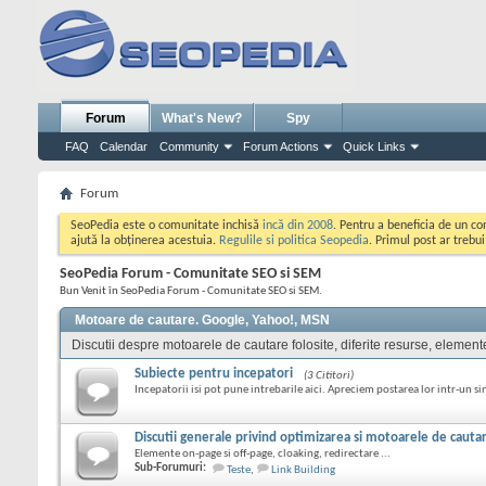
Forum
What's New?
Spy
FAQ
Calendar
Community
Forum Actions
Quick Links
Forum
SeoPedia este o comunitate inchisă
incă din 2008
. Pentru a beneficia de un c
ajută la obținerea acestuia.
Regulile si politica Seopedia
. Primul post ar trebu
SeoPedia Forum - Comunitate SEO si SEM
Bun Venit în SeoPedia Forum - Comunitate SEO si SEM.
Motoare de cautare. Google, Yahoo!, MSN
Discutii despre motoarele de cautare folosite, diferite resurse, element
Subiecte pentru incepatori
(3 Cititori)
Incepatorii isi pot pune intrebarile aici. Apreciem postarea lor intr-un si
Discutii generale privind optimizarea si motoarele de cauta
Elemente on-page si off-page, cloaking, redirectare ...
Sub-Forumuri:
Teste
,
Link Building