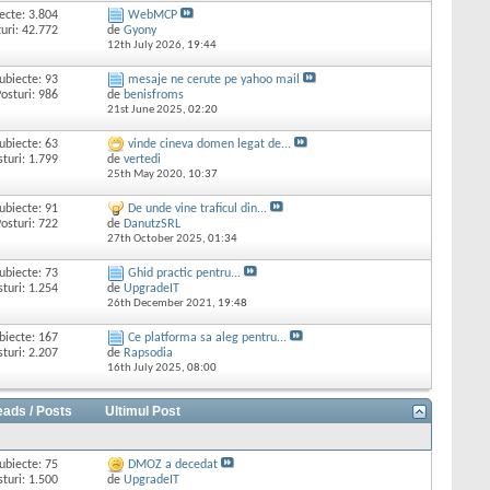
ecte: 3.804
WebMCP
uri: 42.772
de
Gyony
12th July 2026,
19:44
ubiecte: 93
mesaje ne cerute pe yahoo mail
osturi: 986
de
benisfroms
21st June 2025,
02:20
ubiecte: 63
vinde cineva domen legat de...
sturi: 1.799
de
vertedi
25th May 2020,
10:37
ubiecte: 91
De unde vine traficul din...
osturi: 722
de
DanutzSRL
27th October 2025,
01:34
ubiecte: 73
Ghid practic pentru...
sturi: 1.254
de
UpgradeIT
26th December 2021,
19:48
biecte: 167
Ce platforma sa aleg pentru...
sturi: 2.207
de
Rapsodia
16th July 2025,
08:00
eads / Posts
Ultimul Post
ubiecte: 75
DMOZ a decedat
sturi: 1.500
de
UpgradeIT