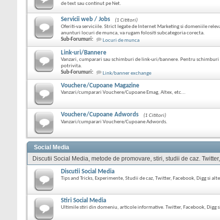
de text sau continut pe Net.
Servicii web / Jobs
(1 Cititori)
Oferiti-va serviciile. Strict legate de Internet Marketing si domeniile relev
anunturi locuri de munca, va rugam folositi subcategoria corecta.
Sub-Forumuri:
Locuri de munca
Link-uri/Bannere
Vanzari, cumparari sau schimburi de link-uri/bannere. Pentru schimburi 
potrivita.
Sub-Forumuri:
Link/banner exchange
Vouchere/Cupoane Magazine
Vanzari/cumparari Vouchere/Cupoane Emag, Altex, etc...
Vouchere/Cupoane Adwords
(1 Cititori)
Vanzari/cumparari Vouchere/Cupoane Adwords.
Social Media
Discutii Social Media, metode de promovare, stiri, studii de caz. Twitter
Discutii Social Media
Tips and Tricks, Experimente, Studii de caz, Twitter, Facebook, Digg si alte
Stiri Social Media
Ultimile stiri din domeniu, articole informative. Twitter, Facebook, Digg si