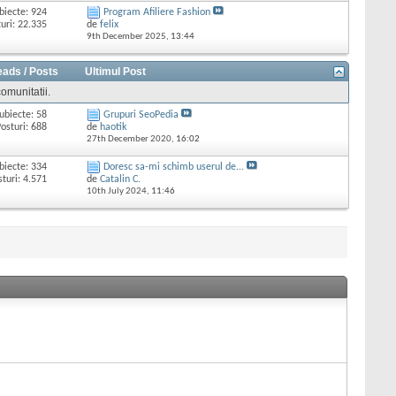
biecte: 924
Program Afiliere Fashion
uri: 22.335
de
felix
9th December 2025,
13:44
eads / Posts
Ultimul Post
omunitatii.
ubiecte: 58
Grupuri SeoPedia
osturi: 688
de
haotik
27th December 2020,
16:02
biecte: 334
Doresc sa-mi schimb userul de...
sturi: 4.571
de
Catalin C.
10th July 2024,
11:46