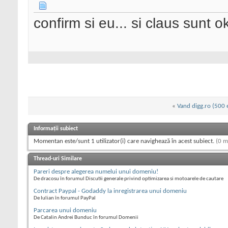
confirm si eu... si claus sunt o
«
Vand digg.ro (500 
Informații subiect
Momentan este/sunt 1 utilizator(i) care navighează în acest subiect.
(0 m
Thread-uri Similare
Pareri despre alegerea numelui unui domeniu!
De dracosu în forumul Discutii generale privind optimizarea si motoarele de cautare
Contract Paypal - Godaddy la inregistrarea unui domeniu
De Iulian în forumul PayPal
Parcarea unui domeniu
De Catalin Andrei Bunduc în forumul Domenii