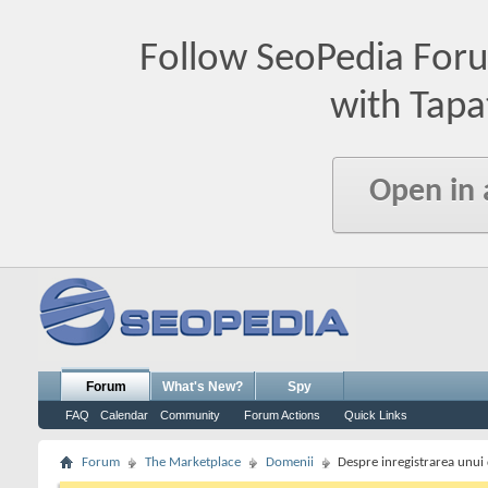
Follow SeoPedia For
with Tapa
Open in
Forum
What's New?
Spy
FAQ
Calendar
Community
Forum Actions
Quick Links
Forum
The Marketplace
Domenii
Despre inregistrarea unui