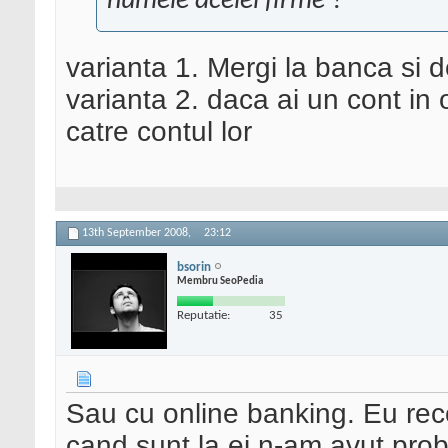
numele acelei firme ?
varianta 1. Mergi la banca si de
varianta 2. daca ai un cont in 
catre contul lor
13th September 2008,
23:12
bsorin
Membru SeoPedia
Reputatie:
35
Sau cu online banking. Eu rec
cand sunt la ei n-am avut prob