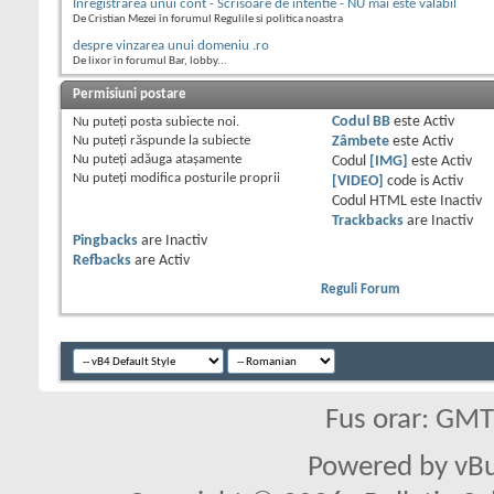
Inregistrarea unui cont - Scrisoare de intentie - NU mai este valabil
De Cristian Mezei în forumul Regulile si politica noastra
despre vinzarea unui domeniu .ro
De lixor în forumul Bar, lobby...
Permisiuni postare
Nu puteţi
posta subiecte noi.
Codul BB
este
Activ
Nu puteţi
răspunde la subiecte
Zâmbete
este
Activ
Nu puteţi
adăuga ataşamente
Codul
[IMG]
este
Activ
Nu puteţi
modifica posturile proprii
[VIDEO]
code is
Activ
Codul HTML este
Inactiv
Trackbacks
are
Inactiv
Pingbacks
are
Inactiv
Refbacks
are
Activ
Reguli Forum
Fus orar: GM
Powered by vBu