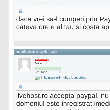
daca vrei sa-l cumperi prin Pa
cateva ore e al tau si costa a
15th September 2008,
12:29
superbus
Banned
Reputatie:
0
livehost.ro accepta paypal. n
domeniul este inregistrat imed