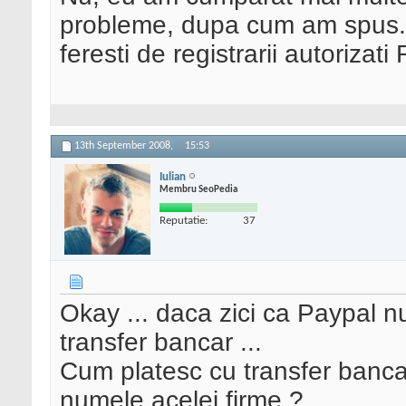
probleme, dupa cum am spus. I
feresti de registrarii autorizat
13th September 2008,
15:53
Iulian
Membru SeoPedia
Reputatie:
37
Okay ... daca zici ca Paypal 
transfer bancar ...
Cum platesc cu transfer banca
numele acelei firme ?