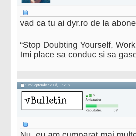
vad ca tu ai dyr.ro de la abonet
“Stop Doubting Yourself, Wor
Imi place sa conduc si sa ga
13th September 2008,
12:59
w!ll
Ambasador
Reputatie:
39
Nu, eu am cumparat mai multe 