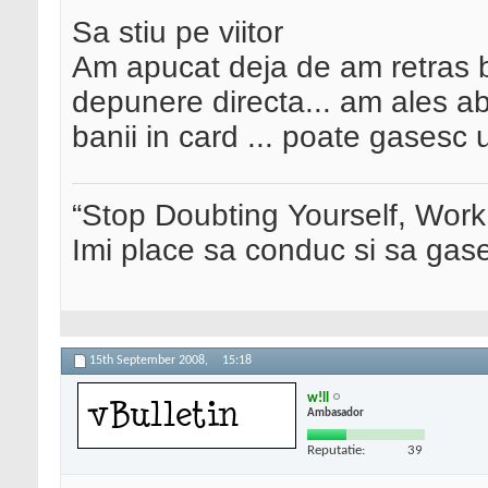
Sa stiu pe viitor
Am apucat deja de am retras ba
depunere directa... am ales a
banii in card ... poate gasesc 
“Stop Doubting Yourself, Wor
Imi place sa conduc si sa ga
15th September 2008,
15:18
w!ll
Ambasador
Reputatie:
39